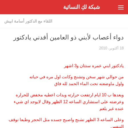
شبكة لكِ النسائية
Skip to content
اللقاء مع الدكتور أسامة ابيش
دواء أعصاب لأبني ذو العامين أفدني يادكتور
18 أكتوبر، 2010
يادكتور ابني عمره سنتان و3 اشهر
من حوالي شهر سخن وتشنج وكانت اول مره في حياته
واول ماوضعته تحت الماء الحمد لله فاق
وبعدها ب 10 ايام ارتفعت حرارته وبدات اعطيه مخفض للحراره
وعرضته على استشاري الساعه 12 الظهر وقال لايوجد اي شيء
عنده غبر بلغم
وعلى الساعه 3 الظهر تشنج واصبح جسده مثل الحجر وطبعا توقف
التنفس