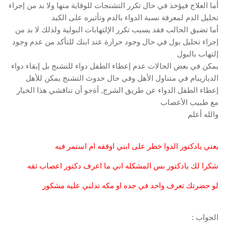
أما العلاج فيؤخذ في حال تكرر التشنجات للوقاية منها ولا بد من إجراء
تحليل الدم لمعرفة نسبة الدواء بالدم وتأثيره على الكبد
أما تضيق الحالب فقد يسبب تكرر الإلتهابات البولية ولذلك لا بد من
إجراء تحليل بول في حال وجود حرارة عند ابنك للتأكد من عدم وجود
إلتهاب بالبول
يمكن في بعض الحالات عدم إعطاء الطفل دواء للتشنج بل إبقاء دواء
الديازيبام في متناول الأهل وفي حال حدوث التشنج يمكن للأهل
إعطاء الطفل الدواء عن طريق الشرج, أةجو أن تناقشي هذا الخيار
مع طبيب الأعصاب
والله أعلم
يعني يادكتور الدوا خطر على ابني اوقفه ام استمر فيه
شكرا لك يادكتور بس المشكله اني ما اعرف دكتور اعصاب ثقه
لو حضرتك تعرف واحد في جده او مكه تدلني عليه مشكور
الجواب :