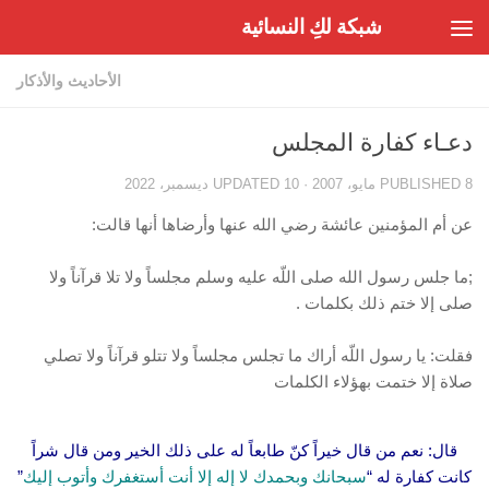
شبكة لكِ النسائية
Skip to content
الأحاديث والأذكار
دعـاء كفارة المجلس
8 مايو، 2007
PUBLISHED
· UPDATED
10 ديسمبر، 2022
عن أم المؤمنين عائشة رضي الله عنها وأرضاها أنها قالت:
;ما جلس رسول الله صلى اللّه عليه وسلم مجلساً ولا تلا قرآناً ولا
صلى إلا ختم ذلك بكلمات .
فقلت: يا رسول اللّه أراك ما تجلس مجلساً ولا تتلو قرآناً ولا تصلي
صلاة إلا ختمت بهؤلاء الكلمات
قال: نعم من قال خيراً كنّ طابعاً له على ذلك الخير ومن قال شراً
كانت كفارة له “
سبحانك وبحمدك لا إله إلا أنت أستغفرك وأتوب إليك
”