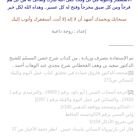
فرجاً ومن كل ضيق مخرجاً وفتح له كل عسير.. وهداه الله لكل خير
سبحانك وبحمدك أشهد أن لا إله إلا أنت, أستغفرك وأتوب إليك
إعداد : زوجة داعية
__________
تم الإستفادة بتصرف وزيادة , من كتـاب شرح حصن المسلم للشيخ
الدكتور سعيد بن وهف القحطاني شرح مجدي عبد الوهاب أحمد .
[1]
صححه الدكتور فاروق حمادة في تحقيق كتاب عمل اليوم ولليلة
للنسائي ص273
[2]
أخرجه أصحاب السنن [ أبو داود برقم ( 4859) , والترميذي برقم (
3433) , والنَسائي في عمل اليوم والليلة برقم ( 397)]
– الحاكم وصححه ووافقه الذهبي 2/100
وابن السني برقم 524وحسنه الحافظ
في تخريج الأذكار 5/154
قال ابن باز:ورواه النسائي بإسناد حسن . انظر تحفة الأخيار ص
37