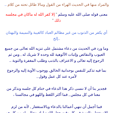
والمراد منها في الحديث الهراء من القول ومالا طائل تحته من كلام
..
معنى قوله صلى الله عليه وسلم
”
إلا كفر الله له ماكان في مجلسه
ذلك
”
أي يكفر من الذنوب من غير مظالم العباد كالغيبة والنميمة والبهتان
..إلخ
وما ورد في الحديث من دعاء مشتمل على تنزيه الله تعالى من جميع
العيوب والنقائص وإثبات الألوهية لله وحده لا شريك له , ومن ثم
الرجوع إليه تعالى و الاعتراف بالذنب وطلب المغفرة والتوبة ..
بما فيه تذكير للنفس بوحدانية الخالق, ووجوب الأوبة إليه والرجوع
لأمره عند كل عمل وقول ,
فجدير بنا أن لا ننسى ذكر هذا الدعاء في ختام كل جلسه ونذكر من
معنا في كل مجلس , فما أكثر اللغط واللهو في مجالسنا ،
فما أجمل أن ننهي أعمالنا بالدعاء وبالاستغفار , لأنه من لزم
الاستغفار والتوبة في كل وقت جعل الله تبارك وتعالى له من كل هم