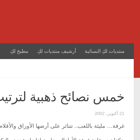
منتديات لكِ النسائية
أرشيف منتديات لكِ
مطبخ لكِ
خمس نصائح ذهبية لترتيب
21 أكتوبر، 2002
غرفة… مليئة باللعب.. تتناثر على أرضها الأوراق والأقلا