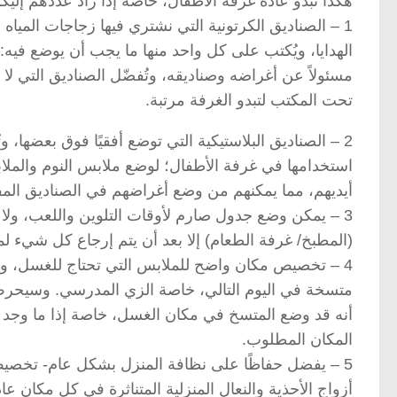
هكذا تبدو عادة غرفة الأطفال، خاصة إذا زاد عددهم إليكم 5 نصائح ذهبية لترتيب غرفة الأطف
1 – الصناديق الكرتونية التي نشتري فيها زجاجات المياه ا
الهدايا، ويُكتب على كل واحد منها ما يجب أن يوضع في
تحت المكتب لتبدو الغرفة مرتبة.
2 – الصناديق البلاستيكية التي توضع أفقيًا فوق بعضها
استخدامها في غرفة الأطفال؛ لوضع ملابس النوم والملاب
أيديهم، مما يمكنهم من وضع أغراضهم في الصناديق المفت
3 – يمكن وضع جدول صارم لأوقات التلوين واللعب، ولا ي
(المطبخ/ غرفة الطعام) إلا بعد أن يتم إرجاع كل شيء لم
4 – تخصيص مكان واضح للملابس التي تحتاج للغسل، وتع
متسخة في اليوم التالي، خاصة الزي المدرسي. وسيحرص 
أنه قد وضع المتسخ في مكان الغسل، خاصة إذا ما وجد 
المكان المطلوب.
5 – يفضل حفاظًا على نظافة المنزل بشكل عام- تخصيص 
أزواج الأحذية والنعال المنزلية المتناثرة في كل مكان 