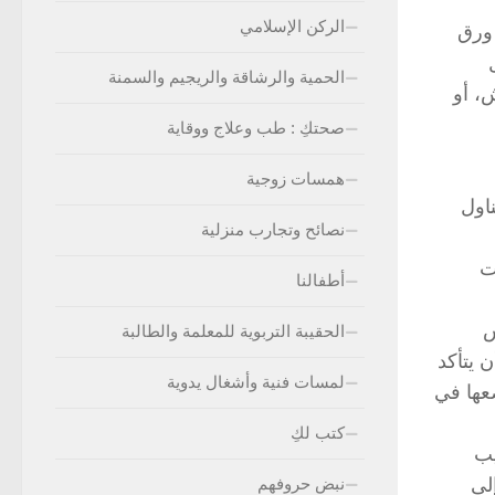
الركن الإسلامي
 ورق
الحمية والرشاقة والريجيم والسمنة
فل الفراش، أو
صحتكِ : طب وعلاج ووقاية
همسات زوجية
اول
نصائح وتجارب منزلية
ت
أطفالنا
س
الحقيبة التربوية للمعلمة والطالبة
 يتأكد
لمسات فنية وأشغال يدوية
عها في
كتب لكِ
يب
لى
نبض حروفهم