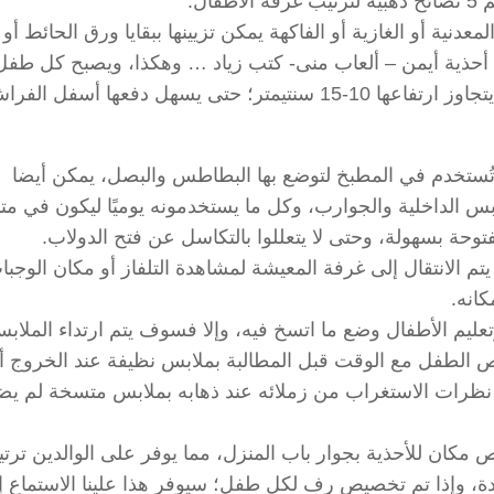
ال:
لمعدنية أو الغازية أو الفاكهة يمكن تزيينها ببقايا ورق الحائط أو
ه: أحذية أيمن – ألعاب منى- كتب زياد … وهكذا، ويصبح كل طفل
مسئولاً عن أغراضه وصناديقه، وتُفضّل الصناديق التي لا يتجاوز ارتفاعها 10-15 سنتيمتر؛ حتى يسهل دفعها أس
، وتُستخدم في المطبخ لتوضع بها البطاطس والبصل، يمكن أيضا
س الداخلية والجوارب، وكل ما يستخدمونه يوميًا ليكون في متن
وحة بسهولة، وحتى لا يتعللوا بالتكاسل عن فتح الدولاب.
تم الانتقال إلى غرفة المعيشة لمشاهدة التلفاز أو مكان الوجبا
كانه.
ليم الأطفال وضع ما اتسخ فيه، وإلا فسوف يتم ارتداء الملاب
الطفل مع الوقت قبل المطالبة بملابس نظيفة عند الخروج أن
نظرات الاستغراب من زملائه عند ذهابه بملابس متسخة لم يض
مكان للأحذية بجوار باب المنزل، مما يوفر على الوالدين ترت
عادة، وإذا تم تخصيص رف لكل طفل؛ سيوفر هذا علينا الاستماع إ