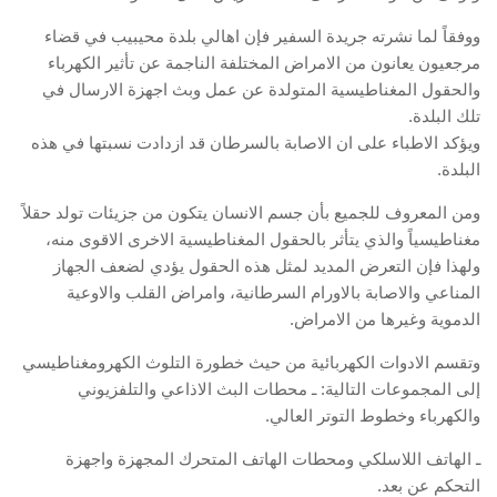
ووفقاً لما نشرته جريدة السفير فإن اهالي بلدة محيبيب في قضاء
مرجعيون يعانون من الامراض المختلفة الناجمة عن تأثير الكهرباء
والحقول المغناطيسية المتولدة عن عمل وبث اجهزة الارسال في
تلك البلدة.
ويؤكد الاطباء على ان الاصابة بالسرطان قد ازدادت نسبتها في هذه
البلدة.
ومن المعروف للجميع بأن جسم الانسان يتكون من جزيئات تولد حقلاً
مغناطيسياً والذي يتأثر بالحقول المغناطيسية الاخرى الاقوى منه،
ولهذا فإن التعرض المديد لمثل هذه الحقول يؤدي لضعف الجهاز
المناعي والاصابة بالاورام السرطانية، وامراض القلب والاوعية
الدموية وغيرها من الامراض.
وتقسم الادوات الكهربائية من حيث خطورة التلوث الكهرومغناطيسي
إلى المجموعات التالية: ـ محطات البث الاذاعي والتلفزيوني
والكهرباء وخطوط التوتر العالي.
ـ الهاتف اللاسلكي ومحطات الهاتف المتحرك المجهزة واجهزة
التحكم عن بعد.