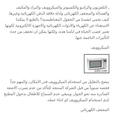
ـ التلفزيون والراديو والكمبيوتر والميكروويف والبراد والمكيف
والغسالة والمجفف الكهربائى واداة حلاقة الدقن الكهربائية وغيرها.
كيف نحمي انفسنا من الحقول المغناطيسية؟ بالطبع لا يمكننا
الاستغناء عن الكهرباء والادوات الكهربائية والاجهزة الالكترونية لكونها
تعتبر عصب الحياة في ايامنا هذه، ولكنها يمكن ان تخفف من حدة
التأثيرات الناجمة عنها.
الميكروويف
ينصح بالتقليل من استخدام الميكروويف قدر الامكان، والمهم جداً
فحصه سنوياً من قبل الشركة المنتجة للتأكد من عدم تسرب الاشعة
الصادرة منه نحو الجوار. وينبغي عدم السماح للاطفال بدخول المطبخ
لدى استخدام الميكروويف اي اثناء عمله.
المجفف الكهربائي