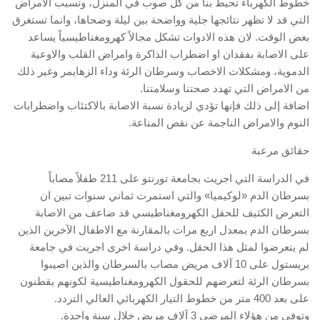
خطوط الكهرباء تحيط بنا من كل صوب في المنزل، وتسبب الامراض
التي قد لا تظهر نتائجها جلية وواضحة بين ليلة وضحاها، وانما تستغرق
بعض الوقت. لان هذه الادوات تشكل مجالاً كهرومغناطيسياً يساعد
على الاصابة بفقدان او اضطراب الذاكرة وامراض القلب والاوعية
الدموية، ومشكلات الاخصاب وسرطان الرئة وداء الزهايمر وغير ذلك
من الامراض التي تهدد صحتنا وسلامتنا.
اضافة إلى ذلك فإنها تؤدي لزيادة نسبة الاصابة بالاكتئاب واضطرابات
النوم والامراض الناجمة عن نقص المناعة.
حقائق مرعبة
في الدراسة التي اجريت بجامعة تورنتو على 211 طفلاً مصاباً
بسرطان الدم «لوكيميا» والتي استمرت ثماني سنوات تبين ان
التعرض الكثيف للحقل الكهرومغناطيسي قد ضاعف من الاصابة
بسرطان الدم بمعدل اربع مرات بالمقارنة مع الاطفال الآخرين الذين
لم يتعرضوا لمثل هذا الحقل. وفي دراسة اخرى اجريت في جامعة
بريستول على 10 آلاف مريض مصاب بالسرطان والذين اصيبوا
بسرطان الرئة لتعرضهم للحقول الكهرومغناطيسية لكونهم يقطنون
على بعد 400 متر من خطوط التيار الكهربائي العالي التردد.
وتوفى من هؤلاء المرضى 3 آلاف مريض خلال سنة واحدة.