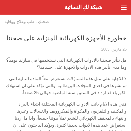
شبكة لكِ النسائية
Skip to content
صحتكِ : طب وعلاج ووقاية
خطورة الأجهزة الكهربائية المنزلية على صحتنا
26 مارس، 2003
هل تتأثر صحتنا بالادوات الكهربائية التي نستخدمها في منازلنا يومياً؟
وما مدى تأثير هذه الادوات والاجهزة على اجسامنا؟
؟ للاجابة على مثل هذه التساؤلات نستعرض معاً المادة التالية التي
تم نشرها في احدى المجلات البريطانية. والتي تؤكد على ان استهلاك
الكهرباء قد ازداد في الستين سنة الماضية حوالي 25 ضعفاً.
ففي هذه الايام باتت الادوات الكهربائية المختلفة ابتداء بالبراد
والمكيف والتلفزيون والمكواة والميكروويف والغسالات وغيرها
وانتهاء بالمجفف الكهربائي للشعر تملأ بيوتنا جميعاً، واذا ما اردنا
استعراض عدد هذه الادوات نجدها كثيرة. ويؤكد الباحثون على ان