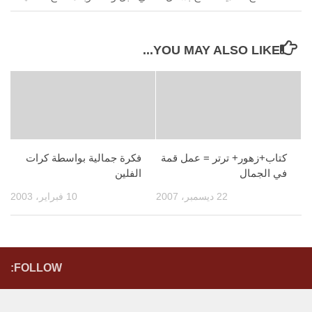
YOU MAY ALSO LIKE...
كتاب+زهور+ ترتر = عمل قمة
فكرة جمالية بواسطة كرات
في الجمال
الفلين
22 ديسمبر، 2007
10 فبراير، 2003
FOLLOW: