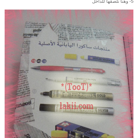
5- وهنا نلصقها للداخل