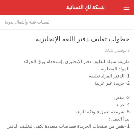
شبكة لكِ النسائية
Skip to content
لمسات فنية وأشغال يدوية
خطوات تغليف دفتر اللغة الإنجليزية
2 نوفمبر، 2011
طريقة سهلة لتغليف دفتر الإنجليزي بإستخدام ورق الجرائد
المواد المطلوبة :
1- الدفتر المراد تغليفه
2- جريدة غير عربية
3- مقص
4- غراء
5- شريطه لعمل فيونكه للزينة
نبدأ العمل :
1 -نقص من صفحات الجريدة قصاصات متعددة تكفي لتغليف الدفتر