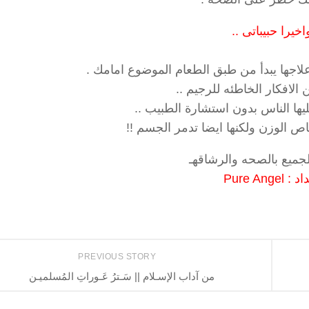
اخيرا حبيباتى ..
لاجها يبدأ من طبق الطعام الموضوع امامك .
 الافكار الخاطئه للرجيم ..
ليها الناس بدون استشارة الطبيب ..
اص الوزن ولكنها ايضا تدمر الجسم !!
جميع بالصحه والرشاقهـ
: Pure Angel
PREVIOUS STORY
من آداب الإسـلام || سَـترُ عَـوراتِ المُسلميـن