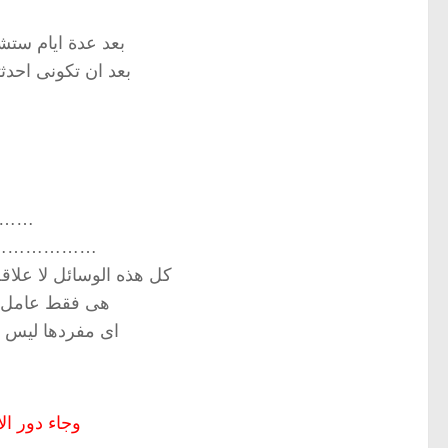
بعد عدة ايام ستشرب
بعد ان تكونى احدثت
ح
…………
………………………
كل هذه الوسائل لا علاقة 
هى فقط عامل مس
اى مفردها ليس له
وجاء دور الا