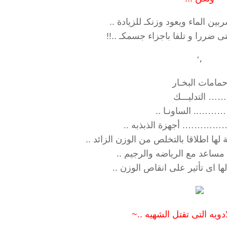
ين الماء ويعود وزنكـ للزيادة ..
ى ضررا و تلفا باجزاء جسمكـ ..!!
،‘
مامات البخـار
…… التدليـــك
….. الساونـا ..
…. أجهزة الذبذبه ..
لها اطلاقا بالتخلص من الوزن الزائد ..
اعد مع الرياضه والرجيم ..
ا اى تأثير على انقاص الوزن ..
دويه التى تقتل الشهيه ..~