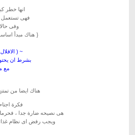
انها خطر كب
فهى تستعمل 
وفى حالا
{ هناك مبدأ اساسـ
~ ( الاقلال
بشرط ان يحتوى
مع م
هناك ايضا من تمتنع
فكرة اجتاح
هى نصيحه ضارة جدا ، فحرمان
ويجب رفض اى نظام غذائى 