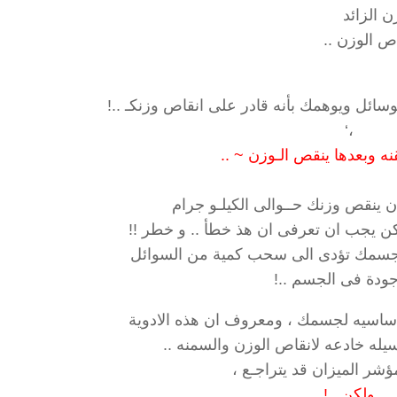
 الزائد
اص الوزن ..
سائل ويوهمك بأنه قادر على انقاص وزنكـ ..!
،‘
نه وبعدها ينقص الـوزن ~ ..
 ينقص وزنك حــوالى الكيلـو جرام
لكن يجب ان تعرفى ان هذ خطأ .. و خطر !!
ى جسمك تؤدى الى سحب كمية من السوائل
جودة فى الجسم ..!
لاساسيه لجسمك ، ومعروف ان هذه الادوية
سيله خادعه لانقاص الوزن والسمنه ..
شر الميزان قد يتراجـع ،
ولكن ..!