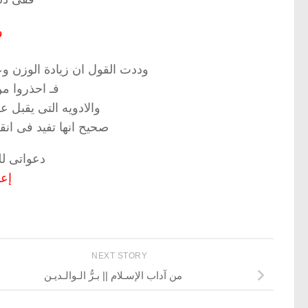
و
وددت القول ان زيادة الوزن وع
فـ احذروا من
والادويه التى يقبل ع
صحيح انها تفيد فى انق
دعواتى لل
إعداد 
NEXT STORY
من آداب الإسـلام || بـرُّ الـوالـديـن