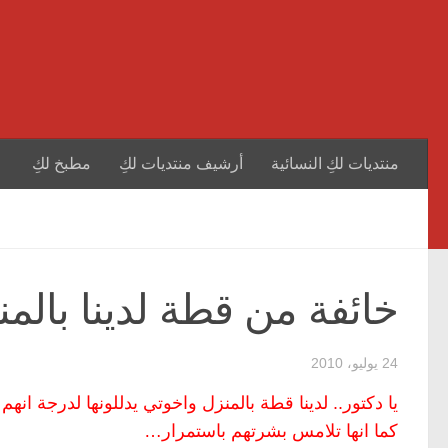
منتديات لكِ النسائية
أرشيف منتديات لكِ
مطبخ لكِ
خائفة من قطة لدينا بالم
24 يوليو، 2010
يا دكتور.. لدينا قطة بالمنزل واخوتي يدللونها لدرجة انهم 
كما انها تلامس بشرتهم باستمرار…