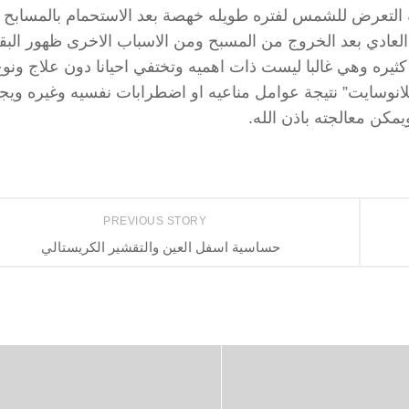
ببه التعرض للشمس لفتره طويله خهصة بعد الاستحمام بالمسابح ا
ء العادي بعد الخروج من المسبح ومن الاسباب الاخرى ظهور البق
كثيره وهي غالبا ليست ذات اهميه وتختفي احيانا دون علاج ونو
ميلانوسايت” نتيجة عوامل مناعيه او اضطرابات نفسيه وغيره وي
مكن معالجته باذن الله.
PREVIOUS STORY
حساسية اسفل العين والتقشير الكريستالي