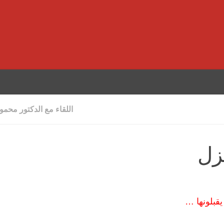
اللقاء مع الدكتور محم
نزل
يقبلونها …