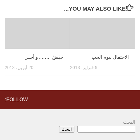
YOU MAY ALSO LIKE...
الاحتفال بيوم الحب
حَيْـضٌ …….. و أجــر
9 فبراير، 2013
20 أبريل، 2013
FOLLOW:
البحث
البحث