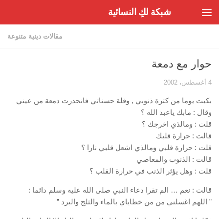
شبكة لكِ النسائية
Skip to content
مقالات دينية متنوعة
حوار مع دمعة
4 أغسطس، 2002
بكيت يوما من كثرة ذنوبي , وقلة حسناتي فانحدرت دمعة من عيني
وقال : مابك ياعبد الله ؟
قلت : ومالذي اخرجك ؟
قالت : حرارة قلبك
قلت : حرارة قلبي ومالذي اشعل قلبي نارا ؟
قالت : الذنوب والمعاصي
قلت : وهل يؤثر الذنب في حرارة القلب ؟
قالت : نعم … الم تقرا دعاء النبي صلى الله عليه وسلم دائما :
” اللهم اغسلني من من خطاياي بالماء والثلج والبرد ”