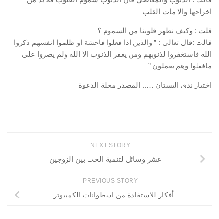
اخراجها والا مات القلب
قلت : وكيف نطهر قلوبنا من السموم ؟
قالت :قال تعالى : ” والذين اذا فعلوا فاحشة او ظلموا انفسهم ذكروا
الله فاستغفروا لذنوبهم ومن يغفر الذنوب الا الله ولم يصروا على
مافعلوا وهم يعملون ”
اختيار ندى البستان ….. المصدر مجلة الدعوة
NEXT STORY
عشر وسائل لتنمية الحب بين الزوجين
PREVIOUS STORY
أفكار للاستفادة من اسطوانات الكمبيوتر