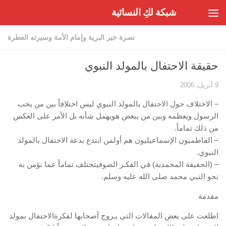
شبكة لكِ النسائية
Skip to content
نصرة خير البرية وإمام الأمة وسيرته العطرة
حقيقة الاحتفال بالمولد النبوي
9 أبريل، 2006
– الاختلاف حول الاحتفال بالمولد النبوي ليس اختلافاً بين من يحب
الرسول ويعظمه وبين من يبغض هويهمل شأنه بل الأمر على العكس
من ذلك تماماً.
– الفاطميون الإسماعيليون هم أولمن ابتدع بدعة الاحتفال بالمولد
النبوي.
– (الحقيقة المحمدية) في الفكـر الصوفيتختلف تماماً عما نؤمن به
نحو النبي محمد صلى الله عليه وسلم.
مقدمة
اطلعت على بعض المقالات التي يـروج أصحابها لفكرةالاحتفال بمولد