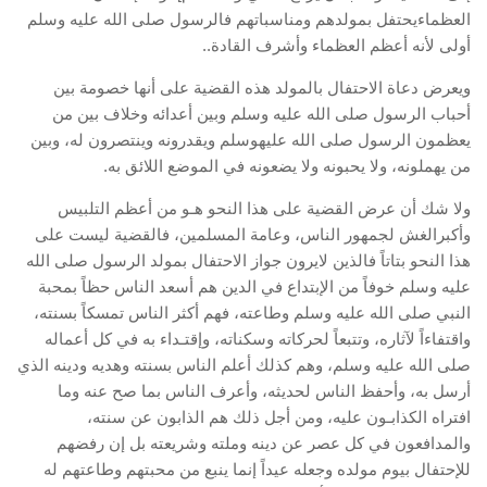
العظماءيحتفل بمولدهم ومناسباتهم فالرسول صلى الله عليه وسلم
أولى لأنه أعظم العظماء وأشرف القادة..
ويعرض دعاة الاحتفال بالمولد هذه القضية على أنها خصومة بين
أحباب الرسول صلى الله عليه وسلم وبين أعدائه وخلاف بين من
يعظمون الرسول صلى الله عليهوسلم ويقدرونه وينتصرون له، وبين
من يهملونه، ولا يحبونه ولا يضعونه في الموضع اللائق به.
ولا شك أن عرض القضية على هذا النحو هـو من أعظم التلبيس
وأكبرالغش لجمهور الناس، وعامة المسلمين، فالقضية ليست على
هذا النحو بتاتاً فالذين لايرون جواز الاحتفال بمولد الرسول صلى الله
عليه وسلم خوفاً من الإبتداع في الدين هم أسعد الناس حظاً بمحبة
النبي صلى الله عليه وسلم وطاعته، فهم أكثر الناس تمسكاً بسنته،
واقتفاءاً لآثاره، وتتبعاً لحركاته وسكناته، وإقتـداء به في كل أعماله
صلى الله عليه وسلم، وهم كذلك أعلم الناس بسنته وهديه ودينه الذي
أرسل به، وأحفظ الناس لحديثه، وأعرف الناس بما صح عنه وما
افتراه الكذابـون عليه، ومن أجل ذلك هم الذابون عن سنته،
والمدافعون في كل عصر عن دينه وملته وشريعته بل إن رفضهم
للإحتفال بيوم مولده وجعله عيداً إنما ينبع من محبتهم وطاعتهم له