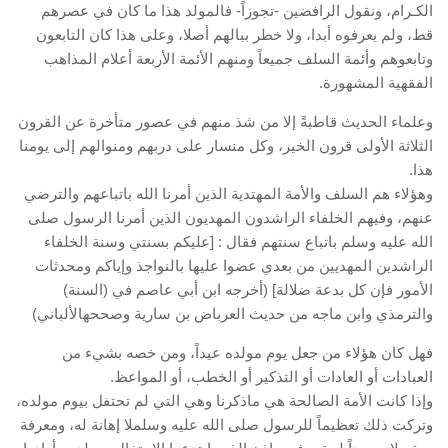
الكـرام، ونقول الرافضين -تجوزاً- فالمولد هذا ما كان في عصرهم
قط، ولم يعرفوه أبدا، ولا خطر ببالهم أصلا، وعلى هذا كان التابعون
وتابعوهم وأئمة السلف جميعاً ومنهم الأئمة الأربعة أعلام المذاهب
الفقهية المشهورة.
وعلماء الحديث قاطبةً إلا من شذ منهم في عصور متأخرة عن القرون
الثلاثة الأولى قرون الخير، وكل منسار على دربهم ومنوالهم إلى يومنا
هذا.
وهؤلاء هم السلف والأمة المهتدية الذين أمرنا الله باتباعهم والترضي
عنهم، وفيهم الخلفاء الراشدون المهديون الذين أمرنا الرسول صلى
الله عليه وسلم باتباع سنتهم فقال : [عليكم بسنتي وسنة الخلفاء
الراشدين المهديين من بعدي عضوا عليها بالنواجذ وإياكم ومحدثات
الأمور فإن كل بدعة ضلالة] (أخرجه ابن أبي عاصم في (السنة)
والترمذي وابن ماجه من حديث العرباض بن سارية وصححهالألباني)
فهل كان هؤلاء من جعل يوم مولده عيداً، ومن خصه بشيء من
العبادات أو العادات أو التذكير أو الخطب، أو المواعظ.
وإذا كانت الأمة الصالحة هي ماذكرنا وهي التي لم تحتفل بيوم مولده،
وتركت ذلك تعظيماً للرسول صلى الله عليه وسلملا إهانة له، ومعرفة