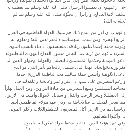
بحقه لا جحوداً لحقه، فمن إذن الذين ابتدعوا الاحتفال بمولده،وأرادوا
-في زعمهم- أن يعظموا الرسول صلى الله عليه وسلم بما يعظمه به
سلف الأمةالصالح، وأرادوا أن يحيُّوُهُ صلى الله عليه وسلم بما لم
يُحَيِّه به الله؟
والجواب:أن أول من ابتدع ذلك هم ملوك الدولة الفاطمية في القرن
الرابع الهجري ومن تسمى منهمباسم (المعز لدين الله) ومعلوم أنه
وقومه جميعا إسماعيليون زنادقة، متفلسفون.أدعياء للنسب النبوي
الشريف، فهم من ذرية عبد الله بن ميمون القداح اليهودي الباطنيوقد
ادعوا المهدية وحكموا المسلمين بالتضليل والغواية، وحولوا الدين الى
كفر وزندقةوإلحاد، فهذا الذي تسمى (بالحاكم بأمر الله)، هو الذي
ادعى الألوهية وأسس جملة منالمذاهب الباطنية الدرزية احدها،
وأرغم المصريين على سب أبي بكر وعمر وعائشة وعلقذلك في
مساجد المسلمين ومنع المصريين من صلاة التراويح، ومن العمل نهاراً
إلى العملليلاً ونشر الرعب والقتل واستحل الأموال وأفسد في الأرض،
مما تعجز المجلدات عنالإحاطة به. وفي عهد هؤلاء الفاطميين أيضا
وبإفسادهم في الأرض أكل المصريون القططوالكلاب وأكلوا الموتى،
بل وأكلوا أطفالهم.
وفي عهد هؤلاء الذين ابتدعوا بدعةالمولد تمكن الفاطميون
والقرامطة من قتل الحجاج وتخريب الحج، وخلع الحجر الأسود.