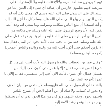
فهم لا يريدون مخالفة أمره، ولاالإفتئات عليه، ولا الإستدراك على
شريعته لأنهم يعلمون جازمين أن إضافة أي شيء إلى الدين إنما هو
استدراك على الرسول صلى الله عليه وسلم لأن معني ذلك أنه لم
يكمل الدين، ولم يبلغ النبي صلى الله عليه وسلم كل ما أنزل الله إليه
أو أنه استحيا أن يبلغ الناس بمكانته ومنزلته، وما ينبغي له، وهذا أيضا
نقص فيه، لأن وضع الرسول صلى الله عليه وسلم في مكانته من
الدين الذي أمر الرسول صلى الله عليه وسلم بتبليغ هوقـد فعل صلى
الله عليه وسلم، فقد بين ما يجب على الأمة نحوه أتم البيان فقال مثلا
[لا يؤمن أحدكم حتى أكون أحب إليه من ولده ووالده والناس أجمعين]
(أخرجه البخاريومسلم)
* وقال عمر بن الخطاب: والله يا رسول الله لأنت أحب إلي من كل
شيء إلا من نفسي، فقال : [لا يا عمر حتى أكون أحب إليك من
نفسك] فقـال -أي عمر- : فأنت الآن أحب إلي مننفسي، فقال: [الآن يا
عمر] (أخرجه البخاري)..
والشاهد أن الرسول صلى الله عليهوسلم لا يستحي من بيان الحق،
ولا يجوز له كتمانه، ولا شك أن من أعظم الحق أن يشرح للناس
واجبهم نحوه، وحقه عليهم، ولو كان من هذا الحق الذي له أن يحتفلوا
بيوم مولده لبينه وأرشد الأمة إليه.