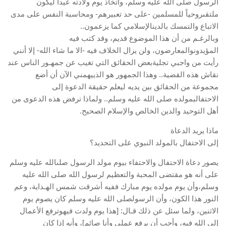
الرسول صلى الله عليه وسلم، واتخاذ يوم ولادته عيداً ليكون
ملتقىروحياً للمسلمين -على حد تعبيرهم- ومحاسبة النفس على مدى
الاتباع والتمسك بالدينالإسلامي كما يزعمون..
وبالرغـم من أن هذا الموضوع قديم، وقد كتب فيه
المؤيدونوالمعارضون، ولن يزال الخلاف فيه -الا ما شاء الله- إلا أنني
رأيت من واجبي تجليةبعض الحقائق التي تغيب عن جمهـور الناس عند
نقاش هذه القضية.. وهذا الجمهور هو الذييهمني الآن أن أضع
مجموعة من الحقائق بين يديه ليعلم حقيقة الدعوة إلى
الاحتفالبمولده صلى الله عليه وسلم.. ولماذا ترفض هذه الدعوى من
أهل التوحيد والدين الخالص والإسلام الصحيح.
ماذا يريد الدعاة
إلى الاحتفال بالمولد النبوي على التحديد؟
يصور دعاة الاحتفال والاحتفاء بيوم مولد الرسول صلىالله عليه وسلم
على أنه هو مقتضى المحبة والتعظيم لرسول الله صلى الله عليه
وسلم،وأن يوم مولده يوم مبارك ففيه أشرقت شمس الهـداية، وعم
النور هذا الكون، وأن الرسولصلى الله عليه وسلم كان يصوم يوم
الاثنين، ولما سئل عن ذلك قـال: [هذا يوم ولدت فيهوترفع الأعمال
إلى الله فيه، وأحب أن يرفع عملي وأنا صائم]، وأنه إذا كان