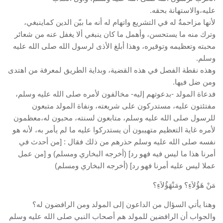
عليه،والاستهانة بحقه.
لأنها مزاحمةٌ له في التشريع واتهام له أنه ما بيّن الدين كماينبغي،
وترك منه ما يستحسن، وأهمل ما كان ينبغي ألا يغفل عنه من شعائر
محبته وتعظيمه وتوقيره، وهذا أبلغ الأذى لرسول الله صلى الله عليه
وسلم.
وهذه نقطة الفصل في هذه القضية، وبداية الطريق لمعرفة من اهتدى
ومن ضل فيها.
فدعاة المولد -بدعوتهم إليه- مخالفون لأمره صلى الله عليه وسلم،
مفتئتون عليه، مستدركون على شريعته، ونفاة المولد متبعون
للرسول صلى الله عليه وسلم، متابعون لسنته، محبون له،معظمون
لأمره غاية التعظيم متهيبون أن يستدركوا عليه ما لم يأمر به، لأنه هو
نفسه صلى الله عليه وسلم حذرهم من ذلك فقال : [من أحدث في
أمرنا هذا ما ليس فيه فهو رد] (أخرجه البخاري ومسلم) و [من عمل
عملا ليس عليه أمرنا فهو رد] (أخرجه البخاري ومسلم)
مَنْ هَؤُلاَءِ؟ ومَنْهَؤُلاَءِ؟
وهنا يأتي السؤال من الداعون إلى المولد ومن الرافضون له؟
والجواب أن الرافضين للمولد هم أصحاب النبي صلى الله عليه وسلم