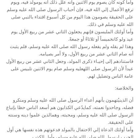
وأما كونه كان يصوم يوم الاثنين وأنه علل ذلك أنه يومولد فيه، ويوم
ترفع الأعمال إلي الله فيه، فإن أحباب الرسول صلى الله عليه وسلم
على الحقيقة يصومون هذا اليوم من كل أسبوع اقتداء بالنبي صلى
الله عليه وسلم في ذلك.
وأما أولئك الملبسون فإنهم يجعلون الثاني عشر من ربيع الأول يوم
عيد ولو كانخميساً أو ثلاثاءً أو جمعةً.
وهذا لم يقله ولم يفعله رسول الله صلى الله عليه وسلم، فلم يثبت
أنه صام الثاني عشر من ربيع الأول، ولا أمر بصيامه.
فاستنادهم إلى إحيـاء ذكرى المولد، وجعل الثاني عشر من ربيع الأول
عيداً لأن الرسول صلى اللهعليه وسلم صام يوم الاثنين تلبيس على
عامة الناس وتضليل لهم.
والخلاصة:
أن الذينيُتهمون بأنهم أعداء الرسول صلى الله عليه وسلم ومنكرو
فضله، وجاحدوا نعمته، كمايدّعي الكذابون هم أسعد الناس حظا بإتباع
الرسول صلى الله عليه وسلم، ومحبته، وهمالذين علموا دينه وسنته
على الحقيقة.
وأما أولئك الدعاة إلي الاحتفال بالمولد فدعوتهم هذه نفسها هي أول
الحرب لرسول الله صلى الله عليه وسلم، وأول الكذب