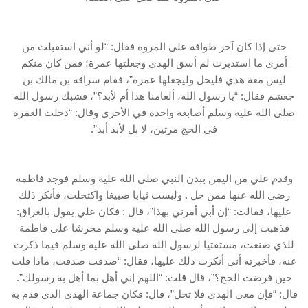
حتى إذا كان آخر طوافه على المروة فقال: “لو أني استقبلت من
أمري ما استدبرت لم أسق الهدي وجعلتها عمرة؛ فمن كان منكم
ليس معه هدي فليحل وليجعلها عمرة”، فقام سراقة بن مالك بن
جعشم فقال: “يا رسول الله، ألعامنا هذا أم لأبد؟”، فشبك رسول الله
صلى الله عليه وسلم أصابعه واحدة في الأخرى وقال: “دخلت العمرة
في الحج مرتين، لا بل لأبد أبد”.
وقدم علي من اليمن ببدن النبي صلى الله عليه وسلم فوجد فاطمة
رضي الله عنها ممن حل . ولبست ثيابا صبيغا واكتحلت، فأنكر ذلك
عليها، فقالت: “إن أبي أمرني بهذا”، قال : فكان علي يقول بالعراق:
فذهبت إلى رسول الله صلى الله عليه وسلم محرشا على فاطمة
للذي صنعت، مستفتيا لرسول الله صلى الله عليه وسلم فيما ذكرت
عنه، فأخبرته أني أنكرت ذلك عليها، فقال: “صدقت صدقت، ماذا قلت
حين فرضت الحج؟”، قال قلت: “اللهم إني أهل بما أهل به رسولك”.
قال: “فإن معي الهدي فلا تحل”، قال: فكان جماعة الهدي الذي قدم به