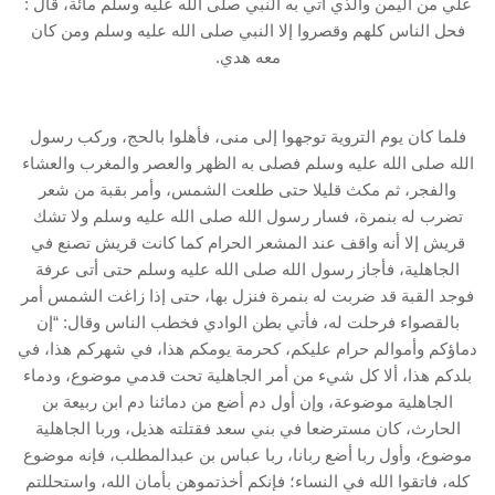
علي من اليمن والذي أتي به النبي صلى الله عليه وسلم مائة، قال :
فحل الناس كلهم وقصروا إلا النبي صلى الله عليه وسلم ومن كان
معه هدي.
فلما كان يوم التروية توجهوا إلى منى، فأهلوا بالحج، وركب رسول
الله صلى الله عليه وسلم فصلى به الظهر والعصر والمغرب والعشاء
والفجر، ثم مكث قليلا حتى طلعت الشمس، وأمر بقبة من شعر
تضرب له بنمرة، فسار رسول الله صلى الله عليه وسلم ولا تشك
قريش إلا أنه واقف عند المشعر الحرام كما كانت قريش تصنع في
الجاهلية، فأجاز رسول الله صلى الله عليه وسلم حتى أتى عرفة
فوجد القبة قد ضربت له بنمرة فنزل بها، حتى إذا زاغت الشمس أمر
بالقصواء فرحلت له، فأتي بطن الوادي فخطب الناس وقال: “إن
دماؤكم وأموالم حرام عليكم، كحرمة يومكم هذا، في شهركم هذا، في
بلدكم هذا، ألا كل شيء من أمر الجاهلية تحت قدمي موضوع، ودماء
الجاهلية موضوعة، وإن أول دم أضع من دمائنا دم ابن ربيعة بن
الحارث، كان مسترضعا في بني سعد فقتلته هذيل، وربا الجاهلية
موضوع، وأول ربا أضع ربانا، ربا عباس بن عبدالمطلب، فإنه موضوع
كله، فاتقوا الله في النساء؛ فإنكم أخذتموهن بأمان الله، واستحللتم