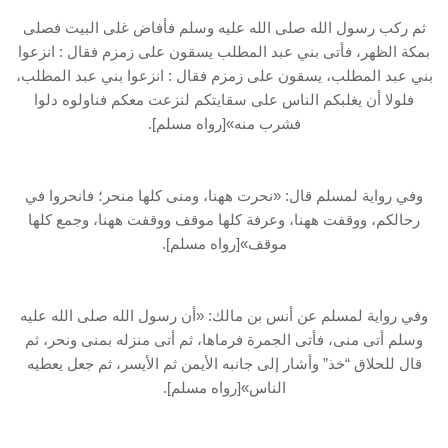
ثم ركب رسول الله صلى الله عليه وسلم فأفاض غلى البيت فصلى
بمكة الظهر، فأتى بني عبد المطلب يسقون على زمزم فقال : انزعوا
بني عبد المطلب، يسقون على زمزم فقال : انزعوا بني عبد المطلب،
فلولا أن يغلبكم الناس على سقايتكم لنزعت معكم فناولوه دلوا
فشرب منه»[رواه مسلم].
وفي رواية لمسلم قال: «نحرت ههنا، ومنى كلها منحر؛ فانحروا في
رحالكم، ووقفت ههنا، وعرفة كلها موقف ووقفت ههنا، وجمع كلها
موقف»[رواه مسلم].
وفي رواية لمسلم عن أنس بن مالك: «أن رسول الله صلى الله عليه
وسلم أتى منى، فأتى الجمرة فرماها، ثم أتى منزله بمنى ونحر، ثم
قال للحلاق “خذ” وأشار إلى جانبه الأيمن ثم الأيسر، ثم جعل يعطيه
الناس»[رواه مسلم].