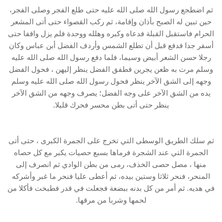
ثم اضطجع رسول الله صلى الله عليه حتى طلع الفجر وصلى الفجر،
حين تبين له الصبح بأذان وإقامة، ثم ركب القصواء حتى أتى المشعر
الحرام فاستقبل القبلة فدعاه وكبره وهلله ووحدة فلم يزل واقفا حتى
أسفر جدا فدفع قبل أن تطلع الشمس وأردف الفضل أبن عباس وكان
رجلا حسن الشعر أبيض وسيما، فلما دفع رسول الله صلى الله عليه
وسلم مرت به ظعن يجرين فطفق الفضل ينظر إليهن ، فحول الفضل
وجهه إلى الشق الآخر ينظر فحول رسول الله صلى الله عليه وسلم
يده من الشق الآخر على وجه الفضل؛ يصرف وجهه من الشق الآخر
ينظر حتى أتى بطن محسر فحرك قليلا.
ثم سلك الطريق الوسطى التي تخرج على الجمرة الكبرى ، حتى أتى
الجمرة التي عند الشجرة فرماها بسبع حصيات يكبر مع كل حصاه
منها ، مصل حصى الخذف، رمى من بطن الوادي ثم انصرف إلى
المنحر، فنحر ثلاثا وستين بيده، ثم أعطى عليا فنحر ما غبر وأشركه
في هديه. ثم أمر من كل بدنه ببضعة فجعلت في قدر فطبخت فأكلا من
لحمها وشربا من مرقها.