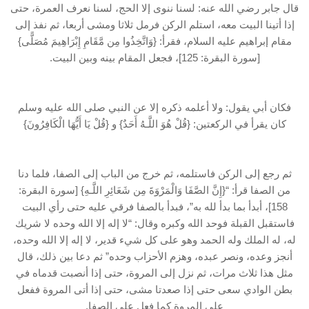
قال جابر رضي الله عنه: لسنا ننوى إلا الحج، لسنا نعرف العمرة، حتى
إذا أتينا البيت معه، استلم الركن فرمل ثلاثا ومشى أربعا، ثم نفذ إلى
مقام إبراهيم عليه السلام، فقرأ: {وَاتَّخِذُوا مِن مَّقَامِ إِبْرَاهِيمَ مُصَلًّى}
[سورة البقرة: 125]، فجعل المقام بينه وبين البيت.
فكان أبي يقول: ولا أعلمه ذكره إلا عن النبي صلى الله عليه وسلم
كان يقرأ في الركعتين: {قُلْ هُوَ اللَّـهُ أَحَدٌ} و {قُلْ يَا أَيُّهَا الْكَافِرُونَ}
ثم رجع إلى الركن فاستلمه، ثم خرج من الباب إلى الصفا، فلما دنا
من الصفا قرأ: “{إِنَّ الصَّفَا وَالْمَرْوَةَ مِن شَعَائِرِ اللَّـهِ} [سورة البقرة:
158]، أبدأ بما بدأ لله به”، فبدأ بالصفا فرقي عليه حتى رأي البيت
فاستقبل القبلة فوحد الله وكبره وقال: “لا إله إلا الله وحده لا شريك
له، له الملك وله الحمد وهو على كل شيء قدير، لا إله إلا الله وحده،
أنجز وعده، ونصر عبده، وهزم الأحزاب وحده” ثم دعا بين ذلك، قال
مثل هذا ثلاث مرات، ثم نزل إلى المروة، حتى إذا أنصبت قدماه في
بطن الوادي سعى حتى إذا صعدتا مشى، حتى إذا أتى المروة ففعل
على المروة كما فعل على الصفا.