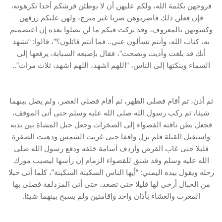
فروجهن بكلمة الله، ولكم عليهن أن لا يوطئن فرشكم أحدا تكرهونه،
فإن فعلن ذلك فاضربوهن ضربا غير مبرح، ولهن عليكم رزقهن
وكسوتهن بالمعروف، وقد تركت فيكم ما لن تضلوا بعده إن اعتصمتم
به، كتاب الله، وأنتم تسألون عني.. فما أنتم قائلون؟”، قالوا: “نشهد
أنك قد بلغت وأديت ونصحت”، فقال بإصبعه السبابة، يرفعها إلى
السماء وينكتها إلى الناس، “اللهم اشهد، اللهم اشهد، ثلاث مرات”..
ثم أذن، ثم أقام فصلى الظهر، ثم أقام فصلى العصر، ولم يصل بينهما
شيئا، ثم ركب رسول الله صلى الله عليه وسلم حتى أتى الموقف،
فجعل بطن ناقته القصواء إلى الصخرات وجعل حبل المشاة بين يديه
واستقبل القبلة فلم يزل واقفا حتى غربت الشمس وذهبت الصفرة
قليلا حتى غاب القرص وأردف أسامة خلفه ودفع رسول الله صلى
الله عليه وسلم وقد شنق للقصواء الزمام إن رأسها ليصيب مورك
رحله ويقول بيده اليمني: “أيها الناس السكينة السكينة”، كلما أتى حبلا
من الحبال أرخى لها قليلا حتى تصعد، حتى أتى المزدلفة فصلى بها
المغرب والعشاء بأذان واحد وإقامتين ولم يسبح بينهما شيئا.