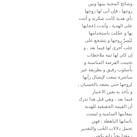
وشائج المحبة بينها وبين
زوجها ، فإن أنى لها زوجها
بأي هدية كانت شكرته و أثنت
على الهدية ، وأبدت إعجابها
بها و عجّلت باستخدامها
ليُسرَّ زوجها و يتشجع على
جلب أُخرى لها فيما بعد ، و
إن كان لها ثمة ملاحظات
تحينت الفرصة المناسبة و
بأُسلوب رقيق و بطريقة غير
مباشرة سعت لإيصال رأيها
لزوجها حتى يضعه بالحسبان ،
و يأخذ به بعين الاعتبار
فيما بعد ، وهي قبل هذا تدرك
أن القيمة الحقيقية للهدية
بمعانيها السامية و ليست
بأثمانها الباهظة ، فهي
تحمل دلالات الحُب والتقدير
، وهذا بحدِّ ذاته يكفي .