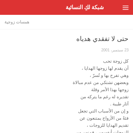
شبكة لكِ النسائية
Skip to content
همسات زوجية
حتى لا تفقدي هدياه
23 سبتمبر، 2001
كل زوجة تحب
أن يقدم لها زوجها الهدايا ،
وهي تفرح بها و تُسرّ ،
وبعضهن تشتكي من عدم مبالاة
زوجها بهذا الأمر وقلة
تقديره له رغم ما يتركه من
آثار طيبة .
و إن من الأسباب التي تجعل
فئةً من الأزواج يمتنعون عن
تقديم الهدايا للزوجات ،
الزوجات أنفسهن ، فمنهن من