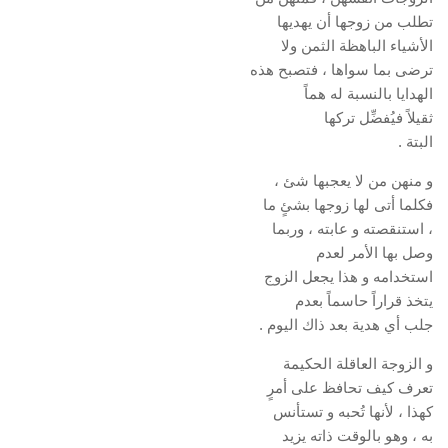
تطلب من زوجها أن يهديها
الأشياء الباهظة الثمن ولا
ترضى بما سواها ، فتصبح هذه
الهدايا بالنسبة له هماً
ثقيلاً فيُفضِّل تركها
البتة .
و منهن من لا يعجبها شئ ،
فكلما أتى لها زوجها بشئٍ ما
، استنقصته و عابته ، وربما
وصل بها الأمر لعدم
استخدامه و هذا يجعل الزوج
يتخذ قراراً حاسماً بعدم
جلب أي هدية بعد ذاك اليوم .
و الزوجة العاقلة الحكيمة
تعرف كيف تحافظ على أمرٍ
كهذا ، لأنها تُحبه و تستأنس
به ، وهو بالوقت ذاته يزيد