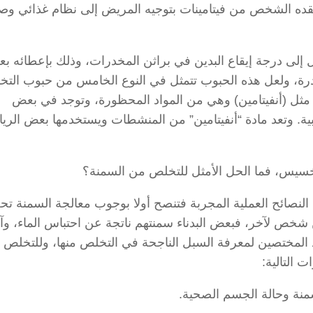
فقده الشخص من فيتامينات بتوجيه المريض إلى نظام غذائي و
إلى درجة إيقاع البدين في براثن المخدرات، وذلك بإعطائه ب
درة، ولعل هذه الحبوب تتمثل في النوع الخامس من حبوب الت
ثل (أنفيتامين) وهي من المواد المحظورة، وتوجد في بعض
بية. وتعد مادة “أنفيتامين” من المنشطات ويستخدمها بعض الري
خسيس، فما الحل الأمثل للتخلص من السمنة؟
النصائح العملية المجربة فتنصح أولا بوجوب معالجة السمنة ت
ص لآخر، فبعض البدناء سمنتهم ناتجة عن احتباس الماء، و
 المختصين لمعرفة السبل الناجحة في التخلص منها، وللتخلص ا
 التالية: