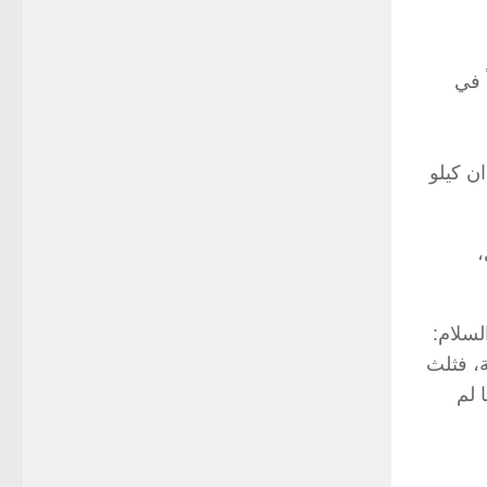
 في
دي إلى فقدان كيلو
،
لسلام:
ة، فثلث
 لم