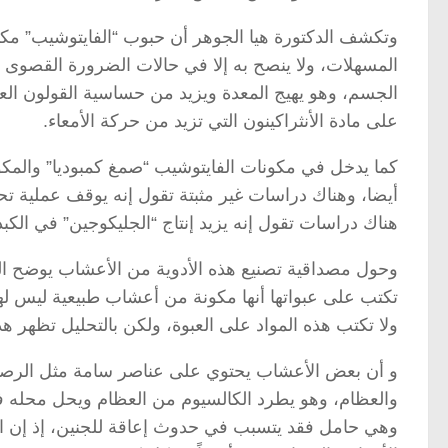
وتكشف الدكتورة هيا الجوهر أن حبوب “الفايتوشيب” مك
المسهلات، ولا ينصح به إلا في حالات الضرورة القصوى
الجسم، وهو يهيج المعدة ويزيد من حساسية القولون الع
على مادة الأنثراكينون التي تزيد من حركة الأمعاء.
كما يدخل في مكونات الفايتوشيب “صمغ كمبوديا” والم
أيضا، وهناك دراسات غير مثبتة تقول إنه يوقف عملية تح
هناك دراسات تقول إنه يزيد إنتاج “الجليكوجين” في الكب
وحول مصداقية تصنيع هذه الأدوية من الأعشاب يوضح الد
تكتب على عبواتها أنها مكونة من أعشاب طبيعية ليس لها
ولا تكتب هذه المواد على العبوة، ولكن بالتحليل تظهر هذه
و أن بعض الأعشاب يحتوي على عناصر سامة مثل الرصاص
والعظام، وهو يطرد الكالسيوم من العظام ويحل محله ف
وهي حامل فقد يتسبب في حدوث إعاقة للجنين، إذ إن ال