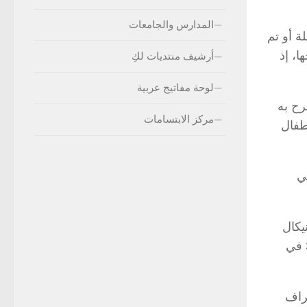
المدارس والجامعات
ة أو تم
ا، إذ
أرشيف منتديات لكِ
لوحة مفاتيج عربية
وهو دواء صيدلاني مصرح به
مركز الابتسامات
لأطفال
ي
 (الفات ماجنتFat Magnets ) أو (الزينيكال
Xenica )، وهذه عبارة عن مواد كيماوية ترتبط بالدهون ، وعندما يتناولها الإنسان قبل الأكل فإن هذه المركبات تخرج 30 في
راف