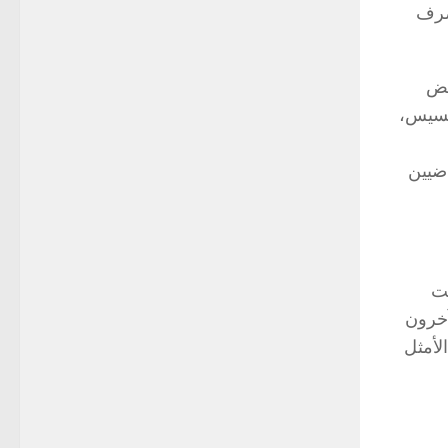
صرف
عض
خسيس،
اضيين
حت
آخرون
لأمثل