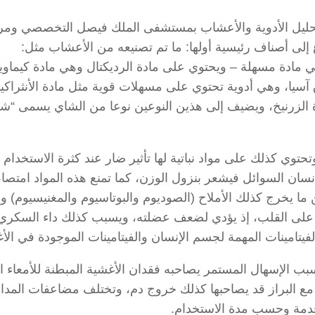
تحليل الأدوية والأعشاب بمستشفى الملك فيصل التخصصي ومر
لى أصناف رئيسية أولها: ما تم تصنيعه من الأعشاب مثل:
يب” الذي يحتوي على نبات السِّنة Senna – وهي مادة مسهلة – ويحتوي على مادة الرديكتال وهي مادة كي
سيا، وهي أدوية تحتوي على مسهلات قوية مثل مادة الأنثراكين
الزرنيخ، ويضيف إلى هذين النوعين نوعا من الشاي يسمى “ش
توي كذلك على مواد نباتية لها تأثير ضار عند كثرة الاستخدام ل
سان السوائل فيشعر بنزول الوزن، كما تمنع هذه المواد امتص
 يخرج كذلك الأملاح (الصوديوم والبوتاسيوم والمغنيسيوم) وه
 على القلب، إذ يؤدي لضعف عضلته، ويسبب كذلك داء السكري
امينات المهمة لجسم الإنسان والفيتامينات الموجودة في الأغ
بب الإسهال المستمر يصاحبه فقدان الأغشية المبطنة للأمعاء ا
ع البراز قد يصاحبها كذلك خروج دم، وتختلف مضاعفات المدا
مة وحسب مدة الاستخدام.