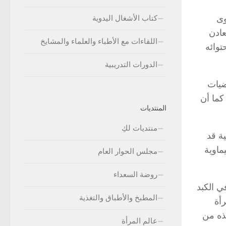
وى
كتاب الأشغال اليدوية
عادن
اللقاءات مع الأطباء والعلماء والمشايخ
توائه
الدورات التدريبية
ضيات
كما أن
المنتديات
منتديات لكِ
ة قد
ماوية
مجلس الحوار العام
روضة السعداء
 الكبد
المطبخ والأطباق والتغذية
أة
ذه من
عالم المرأة