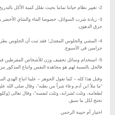
2- تغيير نظام حياتنا تماما بحيث نقلل كمية الأكل بالتدريج ونهتم بنوع الغذاء وكمية السعرات فيه.
3- زيادة شرب السوائل، خصوصا الماء والشاي الأخضر وا
حرق الدهون.
جرامين في الأسبوع.
5- استخدام وسائل تخفيف وزن للأشخاص المفرطين في 
فالحل بالنسبة لهم هو مجاهدة النفس واتباع المذكور من 1 إلى 3
وقبل هذا كله – كما تقول الجوهر – علينا اتباع الهدي ا
“ما ملأ ابن آدم وعاء شراً من بطنه”، وقال صلى الله ع
لطعامه، وثلث لشرابه، وثلث لنفسه”، وقال تعالى (وكلوا و
نحتج لكل ما سبق.
اختيار أم حبيبة الرحمن