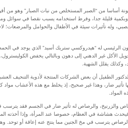
ونة أساسا من “الصبر المستخلص من نبات الصبار” وهو من أق
 وبكمية قليلة جدا، وفرط استخدامه يسبب نقصا في سوائل وم
صبي، وله تأثيرات سيئة في الأطفال والحوامل والمرضعات؛ لاح
كون الرئيسي له “هيدروكسي ستريك أسيد” الذي يوجد في الحم
ويل الأكل غير الدهني إلى دهون وبالتالي يخفض الكوليسترول، 
د، وكذلك يقلل الشهية.
كتور الطفيل أن بعض الشركات المنتجة لأدوية التنحيف العشبي
 تأثير ضار، وهذا غير صحيح، إذ يخلط مع هذه الأعشاب مواد كي
 المواد.
 والزرنيخ، والرصاص له تأثير ضار في الجسم فقد يترسب في
يحدث هشاشة في العظام، خصوصا عند المرأة، وإذا أخذته المر
رصاص يترسب في مخ الجنين مما ينتج عنه إعاقة أو توحد. وه