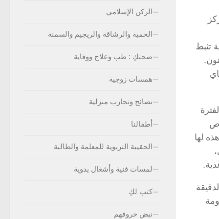
الركن الإسلامي
كز
الحمية والرشاقة والريجيم والسمنة
ماوية تثبط
صحتكِ : طب وعلاج ووقاية
ون.
اي
همسات زوجية
نصائح وتجارب منزلية
فترة
اص
أطفالنا
ذه لها
الحقيبة التربوية للمعلمة والطالبة
،
ذية.
لمسات فنية وأشغال يدوية
لدقيقة
كتب لكِ
ومة
نبض حروفهم