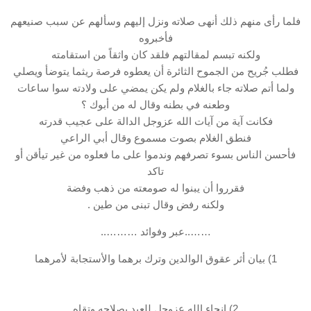
فلما رأى منهم ذلك أنهى صلاته ونزل إليهم وسألهم عن سبب صنيعهم
فأخبروه
ولكنه تبسم لمقالتهم فلقد كان واثقاً من استقامته
فطلب جُريح من الجموح الثائرة أن يعطوه فرصة ريثما يتوضأ ويصلي
ولما أتم صلاته جاء بالغلام ولم يكن يمضي على ولادته سوا ساعات
وطعنه في بطنه وقال له من أبوك ؟
فكانت آية من آيات الله عزوجل الدالة على عجيب قدرته
فنطق الغلام بصوت مسموع وقال أبي الراعي
فأحسن الناس بسوء تصرفهم وندموا على ما فعلوه من غير تيأقن أو
تاكد
فقرروا أن يبنوا له صومعته من ذهب وفضة
ولكنه رفض وقال تبنى من طين .
……..عبر وفوائد ………..
1) بيان أثر عقوق الوالدين وترك برهما والأستجابة لأمرهما
2) إنجاء الله عزوجل للعبد بصلاحه وتقاه