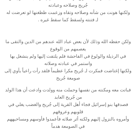
جُريح وصلاحه وعبادته
ولكنها هونت من شأنه وصلاحه وتقاه وزعمت ظظغنها لو تعرضت له
لـ فتنته ولسقط كما سقط غيره .
ولكن حفظه الله وذلك لأن بعض عباد الله عندهم من الدين والتقى ما
يعصمهم من الوقوع
في الرذيلة والولوغ في الفاحشة فلم يلتفت إليها ولم ينشغل بها
واستمر في عبادته وصلاته
ولكنها إغتاضت فمكرت لـ جُريح مكرا عظيماً فلقد رأت راعياً يأوي إلى
صومعة جُريح
فباتت معه ومكنته من نفسها وحملت منه وولدت وادعت أن هذا الولد
من جُريح العابد
فصدقها بنو إسرائيل فجاء أهل القرية إلى جُريح والغضب يغلي في
قلوبهم وعروقهم
وأمروه بالنزول إليهم ولكنه أثر صلاته فأعمدوا فأوسهم ومساحيههم
في الصومعة هدماً