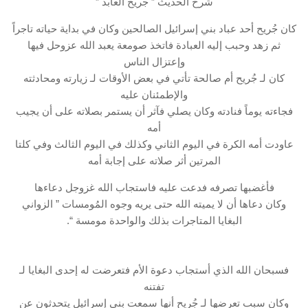
شرح الحديث ” جُريح العابد ”
كان جُريح أحد عباد بني إسرائيل الصالحين وكان في بداية حياته تاجراً
ثم زهد وحبب إليه العبادة فاتخذ صومعة يعبد الله عزوحل فيها
وإعتزال الناس
كان لـ جُريح أم صالحة تأتي في بعض الأوقات لـ زيارته ومحادثته
والإطمئنان عليه
فجاءته يوماً فنادته وكان يصلي فآثر أن يستمر بصلاته على أن يجيب
أمه
عاودت أمه الكرة في اليوم الثاني وكذلك في اليوم الثالث وفي كلتا
المرتين أثر صلاته على إجابة أمه
فأغضبها تصرفه فدعت عليه فاستجاب الله غزوجل دعاءها
وكان دعاها أن لا يميته الله حتى يريه وجوه المُومسات ” الزواني
البغايا المتاجرات بذلك والواحدة مومسة “.
فسبحان الله الذي أستجاب دعوة الأم فتعرضت له إحدى البغايا لـ
تفتنه
وكان سبب تعرضها لـ جُريح أنها سمعت بني إسرائيل يتحدثون عن