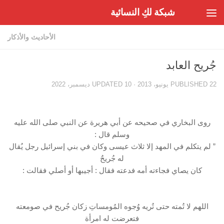
شبكة لكِ النسائية
Skip to content
الأحاديث والأذكار
جُريح العابد
22 يونيو، 2013
PUBLISHED
· UPDATED
10 ديسمبر، 2022
روى البخاري في صحيحه عن أبي هريرة عن النبي صلى الله عليه
وسلم قال :
” لم يتكلم في المهد إلا ثلاث عيسى وكان في بني إسرائيل رجل يُقال
له جُريحٌ
كان يصاي فجاءته أمه فدعته فقال : أجيبها أو أصلي فقالت :
اللهم لا تُمته حتى تُريه وُجوه المُومساتِ زكان جُريح في صومعته
فتعرضت له امرأة