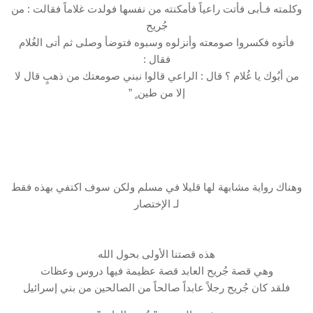
وكلمته فـأبى فأتت راعياً فأمكنته من نفسها فولدت غلاماً فقالت : من
جُريح
فأتوه فكسروا صومعته وأنزلوه وسبوه فتوضأ وصلى ثم أتى الغُلام
فقال :
من أبُوك يا غُلام ؟ قال : الراعي قالوا نبني صومعتك من ذهبٍ قال لا
إلا من طين ٍ ”
وهناك رواية مشابهة لها قليلا في مسلم ولكن سوف اكتفي بهذه فقط
لـ الإختصار
هذه قصتنا الأولى بحول الله
وهي قصة جُريح العابد قصة عظيمة فيها دروس وعظات
فلقد كان جُريح رجلاً عابداً صالحاً من الصالحين من بني إسرائيل