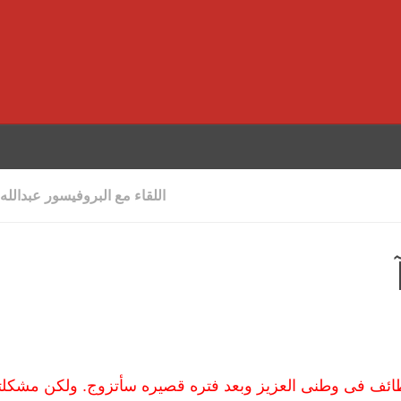
اللقاء مع البروفيسور عبدالله
وظائف فى وطنى العزيز وبعد فتره قصيره سأتزوج. ولكن مشكل