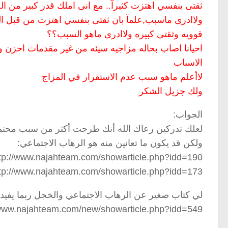
ثقتى بنفسي اهتزت كثيرآ.. مع انى املك قدر كبير من 
ولاادرى ماسبب,علمآ بان ثقتى بنفسي اهتزت من قبل ا
قوويه وثقتى كبيره ولاادرى ماهو السبب؟؟
احيانا اصاب بحاله مزاجيه سيئه من غير مقدمات احزن 
الاسباب
لاأعلم ماهو سبب عدم الاستقرار في المزاج
ولك جزيل الشكر
الجواب:
لعلك تدركين رعاك الله أنك طرحت أكثر من سبب محت
ولكن قد يكون ما تعانين منه هو الرهاب الاجتماعي:
tp://www.najahteam.com/showarticle.php?idd=190
tp://www.najahteam.com/showarticle.php?idd=173
لي كتاب صغير عن الرهاب الاجتماعي والخجل ربما يفيد
/www.najahteam.com/new/showarticle.php?idd=549