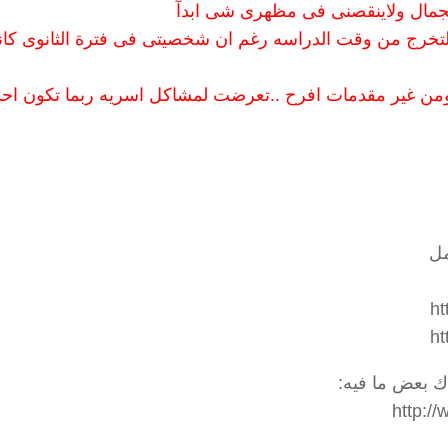
الجمال ولاينقصنى فى مظهرى شى ابدآ
لتخرج من وقت الدراسه رغم ان شخصيتى فى فترة الثانوى كا
ومن غير مقدمات افرح ..تعرضت لمشاكل اسريه ربما تكون احد
مل
ht
ht
ك بعض ما فيه:
http:/