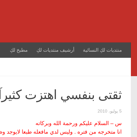
منتديات لكِ النسائية
أرشيف منتديات لكِ
مطبخ لكِ
ثقتى بنفسي اهتزت كثيرآ
5 يوليو، 2010
س – السلام عليكم ورحمة الله وبركاته
انا متخرجه من فتره . وليس لدي مافعله طبعا لايوجد 