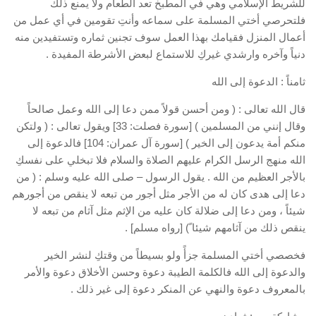
للشريط الإسلامي وهي في المطبخ تعد الطعام ولا يمنع ذلك
فلتحرصي أختي المسلمة على سماعه وأنتِ تقومين في أي عمل من
أعمال المنزل فقيامك بهذا العمل سوف تجنين ثماره وتستفيدين منه
دنياً وآخره وارشدي غيركِ للاستماع لبعض الأشرطة المفيدة .
ثامناً : الدعوة إلى الله
قال الله تعالى : ( ومن أحسن قولاً ممن دعا إلى الله وعمل صالحاً
وقال إنني من المسلمين ) [سورة فصلت: 33] ويقول تعالى : ( ولتكن
منكم أمة يدعون إلى الخير ) [سورة آل عمران: 104] فالدعوة إلى
الله منهج الرسل الكرام عليهم الصلاة والسلام فلا تبخلي على نفسكِ
بالأجر العظيم من الله . يقول الرسول – صلى الله عليه وسلم : ( من
دعا إلى هدى كان له من الأجر مثل أجور من تبعه لا ينقص من أجورهم
شيئاً ، ومن دعا إلى ضلالة كان عليه من الإثم مثل آثام من تبعه لا
ينقص ذلك من آثامهم شيئا ً) [رواه مسلم] .
فخصصي أختي المسلمة جزأً ولو بسيطاً من وقتكِ لنشر الخير
والدعوة إلى الله فالكلمة الطيبة دعوة وحسن الأخلاق دعوة والأمر
بالمعروف دعوة والنهي عن المنكر دعوة إلى غير ذلك .