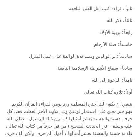
ثانياً : قراءة كتب أهل العلم النافعة
ثالثاً : ذكر الله
رابعاً : تربية الأولاد
خامساً : صلة الأرحام
سادساً : بر الوالدين ومساعدة الوالدة على عمل المنزل
سابعاً : سماع الأشرطة الإسلامية النافعة
ثامناً : الدعوة إلى الله
أولاً : تلاوة كتاب الله تعالى
ينبغي أن يكون لكِ أختي المسلمة ورد يومي لقراءة القرآن الكريم
فهو خير معين على استثمار لوقتكِ وفي تلاوته الأجر العظيم ففي كل
حرف حسنة والحسنة بعشر أمثالها كما بين ذلك الرسول – صلى الله
عليه وسلم – في الحديث الصحيح ( من قرأ حرفاً من كتاب الله تعالى
فله به حسنة والحسنة بعشر أمثالها لا أقول ألم حرف ولكن ألف حرف