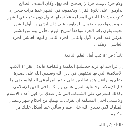
ولام حرف وميم حرف) [صحيح الجامع] . وكان السلف الصالح
يداومون على تلاوة القرآن ويختمونه في الشهر عدة مرات فنحن إذا
كثرت مشاغلنا أختي المسلمة فلا نجعلها تحول دون ختمه في الشهر
ولو مرة واحدة ولضمان المداومة على ذلك ابدئي من أول الشهر
بحيث يكون رقم الجزء موافقاً لتاريخ اليوم ، فأول يوم من الشهر
تقرئين فيه الجزء الأول والثاني الجزء الثاني واليوم العاشر الجزء
العاشر .. وهكذا .
ثانياً : قراءة كتب أهل العلم النافعة
إن قراءتك لها تزيد حصيلتكِ العلمية والثقافية فابدئي بقراءة الكتب
الإسلامية التي بها تتفقهين في دين الله وتعبدين الله على بصيرة
وعلم وبقراءتكِ هذه تطلعين على وضع المرأة في الجاهلية وهي ما
قبل الإسلام . وجاهلية القرن عشرين ومكانها في الدين الإسلامي
وكذلك لتتعرفي على الشبهات التي تثار ضدكِ من قبل أعداء الإسلام
ولا تنسي أختي المسلمة أن تقرئي ما يهمكِ من أحكام شهر رمضان
المبارك لكي تعبدي الله على علم واسألي عما أشكل عليكِ من
أحكامه .
ثالثاً : ذكر الله