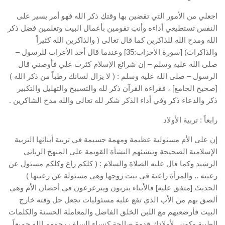
اجعلي من الأمور التي تقضين بها وقتكِ ذكر الله فهو أمر يسير على
النفس تستطيعي أداءه وأنتِ تقومين بأعمال البيت وتعلمين فضل ذكر
الله ومدح الله للذاكرين كما قال تعالى ( والذاكرين الله كثيراً
والذاكرات) [سورة الأحزاب:35] وعندما قال أحد الأعراب للرسول –
صلى الله عليه وسلم – إن شرائع الإسلام كثرت علي فأوصني قال
الرسول – صلى الله عليه وسلم : ( لا يزال لسانك رطباً من ذكر الله )
[صحيح الجامع] ، فقراءة القرآن ذكر لله والتسبيح والتهليل والتكبير
ذكر والدعاء ذكر وفي أداء الذكر شكر لله تعالى والله مدح الشاكرين .
رابعاً : تربية الأولاد
إن على الأم مسئولية عظيمة ومهمة جسيمة في تربية أبنائها التربية
الإسلامية الصحيحة وتنشئهم النشأة القويمة على المنهج الرباني
الرشيد وكما قال عليه الصلاة والسلام : ( كلكم راع وكلكم مسئول عن
رعيته .. والمرأة راعية في بيت زوجها وهي مسئولة عن رعيتها )
الحديث [متفق عليه] فالأبناء يتربون ويترعرعون في أحضان الأم وهي
ألصق بهم من الأب الذي تقع عليه مسئوليات تجعل جل وقته خارج
البيت فأرضعيهم مع اللبن الخلق الفاضل والمعاملة الحسنة والكلمات
الطيبة وكوني لأولادكِ قدوة صالحة كنساء السلف رحمهم الله جميعاً .