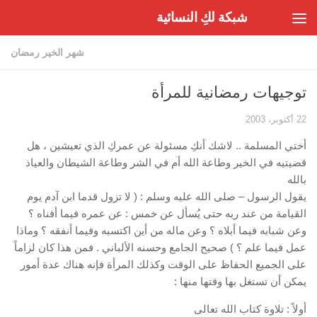
شبكة لكِ النسائية
Skip to content
شهر الخير رمضان
توجيهات رمضانية للمرأة
22 أكتوبر، 2003
أختي المسلمة .. لاشك أنكِ مسئولة عن عمركِ الذي تعيشين ، هل
قضيتيه في الخير وطاعة الله أم في الشر وطاعة الشيطان والعياذ
بالله
يقول الرسول – صلى الله عليه وسلم : ( لا تزول قدما ابن آدم يوم
القيامة من عند ربه حتى يُسأل عن خمس : عن عمره فيما أفناه ؟
وعن شبابه فيما أبلاه ؟ وعن ماله من أين اكتسبه وفيما أنفقه ؟ وماذا
عمل فيما علم ؟ ) صحيح الجامع وحسنه الألباني . فمن هذا كان لزاماً
على الجميع الحفاظ على الوقت وكذلك المرأة فإنه هناك عدة أمور
يمكن أن تستغل بها وقتها منها :
أولاً : تلاوة كتاب الله تعالى