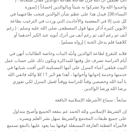
واعبدوا الله ولا تشركوا به شيئاً وبالوالدين إحساناً ) [سورة
النساء:36]. فيدل هذا على عظم شأن الوالدين فتجب طاعتهما في
كل شئ إلا في المعصية والأحاديث التي وردت في الترغيب بطاعة
الأبوين كثيرة أذكر منها قول المصطفى صلى الله عليه وسلم : ( رغم
أنف ثم رغم أنف ثم رغم أنف من أدرك أبويه عند الكبر أحدهما أو
كلاهما فلم يدخل الجنة ) [رواه مسلم] .
فلابد للتفرغ لطاعة الوالدين وأنبٌه البنات وخاصة الطالبات أنهن في
أيام الدراسة تصرف جل وقتها للمذاكرة ويكون ذلك على حساب عمل
البيت فتلقي أعباء المنزل على أمها المسكينة التي أفنت شبابها في
خدمتها وخدمة إخوانها وأخواتها ، أهذا هو البر ؟ ! كلا والله فاتقي الله
يا أمة الله وخصصي وقتاً للدراسة ووقتاً لعمل المنزل لكي تفوزي
برضا الله ورضا الوالدين .
سابعاً : سماع الأشرطة الإسلامية النافعة
إن الشريط الإسلامي ولله الحمد عم بنفعه الجميع وأصبح متداول
على جميع طبقات المجتمع والشريط سهل نشر العلم ويسره ,
فالمرأة الفطنة العارفة المستغلة لوقتها بما يعود عليها بالنفع تستمع