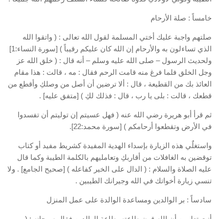
خامساً : صلة الأرحام
صلتهم واجبة عليك أختي المسلمة لقول الله تعالى : ( واتقوا الله
الذي تساءلون به والأرحام إن الله كان عليكم رقيباً ) [سورة النساء:1]
ولحديث الرسول – صلى الله عليه وسلم – أنه قال : ( خلق الله عز
وجل الخلق فلما فرغ منه قامت الرحم فقال : مه ، قالت : هذا مقام
العائذ بك من القطيعة ، قال : ألا ترضين أن أصل من وصلكِ وأقطع من
قطعك ، قالت : بلى يا رب ، قال : فذلك لكِ ) [متفق عليه] .
ثم قرأ أبو هريرة رضي الله عنه ( فهل عسيتم إن توليتم أن تفسدوا
في الأرض وتقطعوا أرحامكم ) [سورة محمد:22].
واستغلٌي هذه الزيارة بإسداء الهدية المفيدة كشريط مفيد أو كتاب
توقضين به الغافلات من أقاربكِ وتعامليهم بالكلمة الطيبة وكما قال
عليه الصلاة والسلام : ( الدال على الخير كفاعله ) [صحيح الجامع] . ولا
تنسي زيارة أخواتك في الله وجيرانك الطيبين .
سادساً : بر الوالدين ومساعدة الوالدة على عمل المنزل
أنتِ تعلمين أن الله قرن طاعته بطاعة الوالدين فقال سبحانه : (