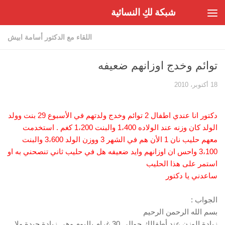
شبكة لكِ النسائية
Skip to content
اللقاء مع الدكتور أسامة ابيش
توائم وخدج اوزانهم ضعيفه
18 أكتوبر، 2010
دكتور انا عندي اطفال 2 توائم وخدج ولدتهم في الأسبوع 29 بنت وولد
الولد كان وزنه عند الولاده 1،400 والبنت 1،200 كغم . استخدمت
معهم حليب نان 1 الأن هم في الشهر 3 ووزن الولد 3،600 والبنت
3،100 واحس ان اوزانهم وايد ضعيفه هل في حليب ثاني تنصحني به او
استمر على هذا الحليب
ساعدني يا دكتور
الجواب :
بسم الله الرحمن الرحيم
زيادة الوزن عند أطفالك حوالي 30 غرام باليوم وهي زيادة جيدة ولا