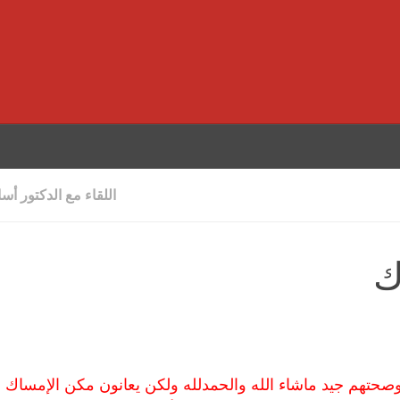
اللقاء مع الدكتور أس
ك
سلام عليكم دكتور لديَ توأم وأطعمهم حليب إس -26 وصحتهم جيد ماشاء الله والحمدلله ولكن يعانون مكن الإم