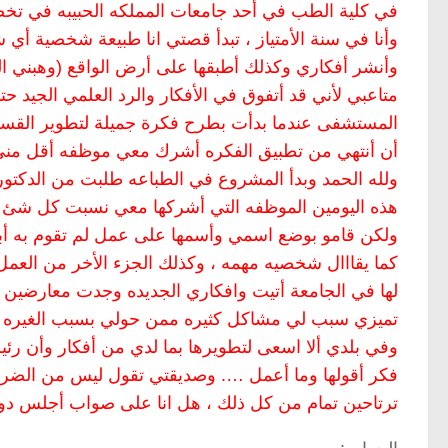
في كلية الطب في أحد جامعات المملكه الحبيبه في تخصص
وأنا في سنة الأمتياز ، تبدأ قصتي انا طبيعة شخصية أ
وأنشر أفكاري وكذلك أطبقها على أرض الواقع (وهبني الل
متاعبي لأني قد أتفوق في الأفكار والرد العلمي الجيد 
المستشفى عندما بدأت بطرح فكرة جميلة لتطوير القس
أن أنتهي من تطبيق الفكره أشرك معي موظفه أقل مني عل
ولله الحمد وبدأ المشروع في الطباعه طلبت من الدكتور
هذه اليومين الموظفه التي أشركها معي نسبت كل شئ لها
ولكن قامو بوضع اسمي وأسمها على عمل لم تقوم به أب
كما يقااال شخصيه مهمه ، وكذلك الجزء الأخر من الع
لها في الجامعة أتيت وافكاري الجديده وجدت معارضين
تميزي سبب لي مشاكل كثيره ممن حولي بسبب الغيره مع
وفي بلدي ألا اسعى لتطويرها بما لدي من أفكار وأن 
فكر أقولها وما أعمل …. وصديقتي تقول ليس من الضرو
ترتاحين تمام من كل ذلك ، هل انا على صواب أجلس د