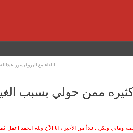
اللقاء مع البروفيسور عبدالله
يره ممن حولي بسبب الغي
ه ومابي ولكن ، نبدأ من الأخير ، انا الآن ولله الحمد اعمل كم