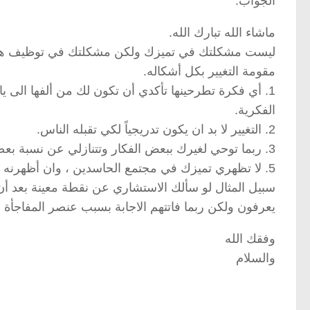
الجواب:
ماشاء الله تبارك الله.
ليست مشكلتك في تميزك ولكن مشكلتك في توظيف هذا ال
مقومة التغيير بكل أشكاله.
1. أي فكرة تطرحينها تأكدي أن تكون لك من ألفها ال
الفكرية.
2. التغيير لا بد ان يكون تدريجياً لكي تقبله الناس.
3. ربما توحي لغيرك ببعض الفكار وتتنازلي عن نسبة بعضها لك (أشركي غيرك في النجاح كرماً منك لا غصباً عنك).
5. لا تظهري تميزك في مجتمع الحاسدين ، وان أظهرنه ف
سبيل المثال لو سألك الاستشاري عن نقطة معينة بعد أن 
يعرفون ولكن ربما فاتتهم الاجابة بسبب عنصر المفاجأة 
وفقك الله
والسلام