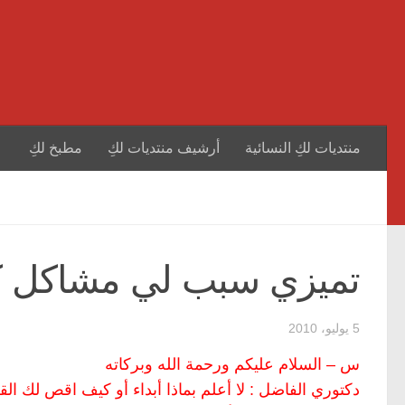
منتديات لكِ النسائية
أرشيف منتديات لكِ
مطبخ لكِ
تميزي سبب لي مشاكل كث
5 يوليو، 2010
س – السلام عليكم ورحمة الله وبركاته
دكتوري الفاضل : لا أعلم بماذا أبداء أو كيف اقص لك القص