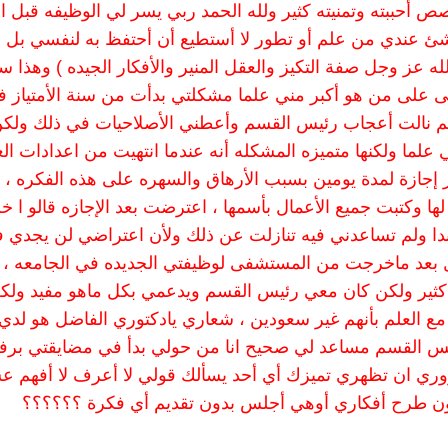
 أحببته وتمنيته كثير ولله الحمد ربي يسر لي الوظيفه قبل ا
ي شئ عندي من علم أو تطور لا أستطيع أن أحتفظ به لنفسي بل
ه عز وجل صفة التكيز والعقل المنير والأفكار الجيده ) وهذا 
حتى على من هو أكبر مني علما مشكلتي بدأت من سنة الأمتياز 
م نالت أعجاب رئيس القسم وأعطني الأصلاحيات في ذلك ولك
ما ولكنها متميزه المشكله أنه عندما انتهيت من اعدادات ال
 إجازة لمدة يومين بسبب الأرهاق والسهره على هذه الفكره ، 
 وكتبت جميع الأعمال بأسمها ، اعترضت بعد الإجازه قالو ا خ
دا ولم تساعدني فيه تنازلت عن ذلك ولأن اعتراضي لن يجدي 
مل بعد ماخرجت من المستشفى لوظيفتي الجديده في الجامعه ،
 كثير ولكن كان معي رئيس القسم ويدعمي بكل ماهو مفيد ولك
 العلم بأنهم غير سعودين ، شعاري يادكتوري الفاضل هو لدي
رئيس القسم مساعد لي صحيح انا من حولي بدأ في مضايقتي ب
ري ان تظهري تميزك أي أحد يسألك قولي لا أعرف لا أفهم ع
ون طرح أفكاري أوهي أجلس بدون تقديم أي فكرة ؟؟؟؟؟؟