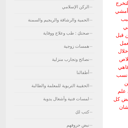
لتخرج
الركن الإسلامي
 أمشي
سبب
الحمية والرشاقة والريجيم والسمنة
في
صحتكِ : طب وعلاج ووقاية
ن قبل
عمل
همسات زوجية
خلال
لاص
نصائح وتجارب منزلية
فاهي
أطفالنا
 نسب
ن
الحقيبة التربوية للمعلمة والطالبة
 علم
رفض كل
لمسات فنية وأشغال يدوية
شان
كتب لكِ
نبض حروفهم