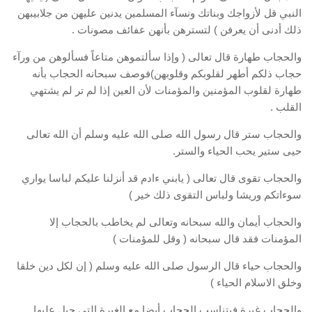
النبي قل لأزواجك وبناتك ونسآء المسلمين يدنين عليهن من جلابيبهن
ذلك أدنى أن يعرفن ) لتسترهن بأنهن عفائف مصونات .
والحجاب طهارة قال تعالى ( وإذا سألتموهن متاعاً فسألوهن من ورآء
حجاب ذلكم أطهر لقلوبكم وقلوبهن)فوصف سبحانه الحجاب بأنه
طهارة لقلوب المؤمنين والمؤمنات لأن العين إذا لم تر لم يشتهي
القلب .
والحجاب ستر قال رسول الله صلى الله عليه وسلم أن الله تعالى
حيى ستير يحب الحياء والستر.
والحجاب تقوى قال تعالى ( يابني ءادم قد أنزلنا عليكم لباسا يواري
سوءاتكم وريشا ولباس التقوى ذلك خير )
والحجاب أيمان والله سبحانه وتعالى لم يخاطب بالحجاب إلا
المؤمنات فقد قال سبحانه ( وقل للمؤمنات )
والحجاب حياء قال الرسول صلى الله عليه وسلم ( إن لكل دين خلقا
وخلق الاسلام الحياء )
والحجاب غيرة فيتناسب الحجاب أيضا مع الغيرة التي جبل عليها