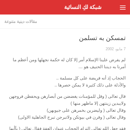
شبكة لكِ النسائية
Skip to content
مقالات دينية متنوعة
تمسكن به تسلمن
7 مايو، 2002
لم يفرض علينا الإسلام أمر إلا كان له حكمة نجهلها ومن أعظم ما
أمرنا به ديننا الحنيف هو …
الحجاب إذ أنه فريضة على كل مسلمة ..
والأدلة على ذلك كثيرة لا يمكن حصرها ..
قال تعالى ( وقل للمؤمنات يغضضن من أبصارهن ويحفظن فروجهن
ولايبدين زينتهن إلا ماظهر منها )
وقال تعالى ( وليضربن بخمرهن على جيوبهن)
وقال تعالى ( وقرن في بيوتكن ولاتبرجن تبرج الجاهلية الاولى)
فقد جعل الله تعالى التزام الحجاب عنوان العفة فقال تعالى ( يآأيها