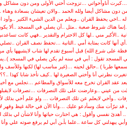
لحمد …كبرت أناوأخواتي …تزوجت أختي الأولى ومن دون مشاكل
ن دون مشاكل أيضا ولله الحمد ..والان تعيشان بسعادة وهناء .
له ..اخي يحفظ القران ..ويعلم من الدين الشيء الكثير ..وأود ا
.إنما هناك شروط صعبة ..مثل ..أن يصلي في المسجد ..ألا يكون
ية ..الأكبر مني ..لها كل الاحترام والتقدير ..فهي كانت تساعدن
أنها كانت بمثابة أمي ..الثانية …تحفظ نصف القران ..تصلي
افظة على شرع الله) قبل أسبوع تقدم لها شاب لايشبهها بأي م
 في المسجد تقول : أبي في سنه لم يكن يصلي في المسجد )..ي
ايسمعها طربا ) ..حالق لحيته …(غير مناسب لها) لكنها وللأسف و
يرت نظرتي أنا وأختي الصغيرة لها ..كيف تأخذ شابا كهذا ..؟؟
عد عقد القران تخرج معه للأسواق والمطاعم …تجلس مع أخيه
طت من عيني ..وعارضت على تلك التصرفات …تصرفات لايقبلها
صرفات ..وأخي لايعلم عن تلك التصرفات … ولو علم أخي بذلك ل
 تبرّأت منك وسأدعو عليك …وأنا الآن في حالة غيظ وقهر لا 
.. أهدئ نفسي وأقول : هي اختارت حياتها وأنا لاشأن لي بذلك ل
وأبي يبهدلني كل ساعة ..علما بأـن أبي لم يرفع صوته علي وأنا