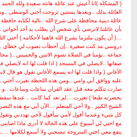
( المشكلة )انا أعيش عند عائلة هانئة سعيدة ولله ا
العائلة بذلك ..وبعدها بسنتين تزوجت أختي الوسطى ..وم
عائلة دينية محافظة على شرع الله ..تالية لكتابه حافظة 
بأن عائلتنا لاترضى بأي شخص أن يطلب يد أحد أخواتي .
…( أن يكون ملتزما بشرع الله فاهما لأحكامه ) أختي الثان
دروسي مذ كنت صغيرة ..إن أخطأت تصوب لي خطأي ..أي 
جماعة ..تؤمنا في الصلاة تصوم الاثنين والخميس ..( مح
صفاتها ..لايصلي في المسجد ( اذا قلت لها انه لايصلي
الأغاني ( واذا قلت لها انه يسمع الأغاني تقول هو قال ل
عليه ووافق أبي وامي ..ومن هذه اللحظة تغيرت أختي ,تغ
صارت تتكلم معه قبل عقد القران ساعات وساعات ..و ب
بحضرته طبعا ) تغيرت …لم تعد كما كانت .. عندها سق
الشيخ الكبير ..ولا أخي المتعلم …الآن أبي مع هذه الت
كل شيء وعندما أقول لأمي سأقول لأخي تهددني وتقول قد
مع اختي لي أسبوع على هذه الحالة لا أدري ماذا اصابني 
ينفع معي اختي المتزوجة تنصحني ولا أسمع لكلامها .. ..