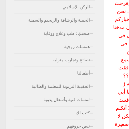
 وفرحت
الركن الإسلامي
. نحن
خباركم
الحمية والرشاقة والريجيم والسمنة
 مدخنا
صحتكِ : طب وعلاج ووقاية
ي في
 في
همسات زوجية
ن
سمع
نصائح وتجارب منزلية
افقت
أطفالنا
؟؟
 (
الحقيبة التربوية للمعلمة والطالبة
 أبي
أفسد
لمسات فنية وأشغال يدوية
أتكلم
كتب لكِ
كن لا
 صغيرة
نبض حروفهم