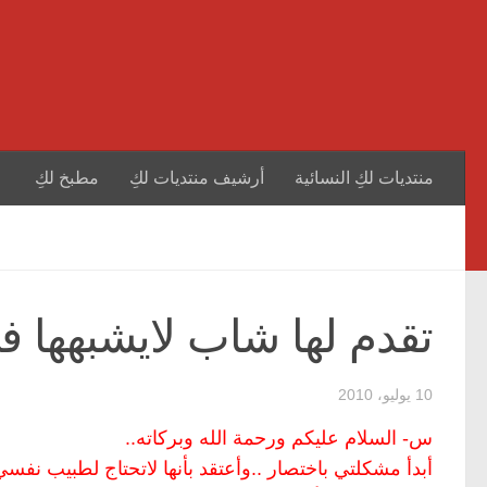
منتديات لكِ النسائية
أرشيف منتديات لكِ
مطبخ لكِ
تقدم لها شاب لايشبهها في
10 يوليو، 2010
س- السلام عليكم ورحمة الله وبركاته..
أبدأ مشكلتي باختصار ..وأعتقد بأنها لاتحتاج لطبيب نفسي