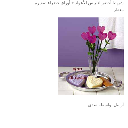
شريط أخضر لتلبيس الأعواد + أوراق خضراء صغيرة
معطر
أرسل بواسطة صدى