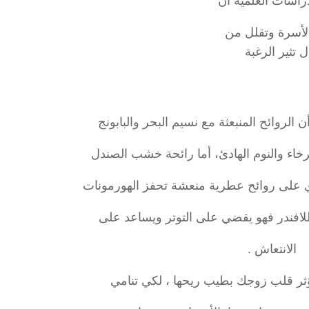
راسات العلمية أن
الأسرة وتقلل من
 تثير الرغبة
 الروائح المنبعثة مع نسيم البحر والبابونج
خاء والنوم الهادئ، أما رائحة خشب الصندل
وي على روائح عطرية منعشة تحفز الهورمونات
 اللافندر فهو يقضي على التوتر ويساعد على
الانتعاش .
ثر قلب زوجك بطيب ريحها ، لكي تنامي