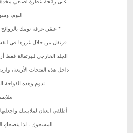
على رائحة عطرة اصنعي مخدة 
النوم، وسو
* عبقي غرفة نومك بالروائح ا
قرنفل من خلال غرزها في القش
الجلد الخارجي للبرتقالة فقط أ
داخل هذه الفتحات الأربعة، واربط
تدوم وهذه الفواحة ال
ملابسك
أطلقي العنان لملابسك واجعليها
المسحوق ، لذا ينصحكِ ال