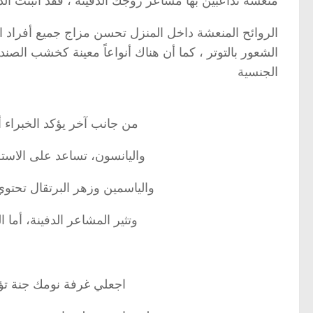
منعشة تداعبين بها مشاعر زوجك الدفينة ، فقد أثبتت الد
الروائح المنعشة داخل المنزل تحسن مزاج جميع أفراد 
الشعور بالتوتر ، كما أن هناك أنواعاً معينة كخشب الصندل
الجنسية
من جانب آخر يؤكد الخبراء أن
واليانسون، تساعد على الاستر
والياسمين وزهر البرتقال تحت
وتثير المشاعر الدفينة، أما
اجعلي غرفة نومك جنة تؤ