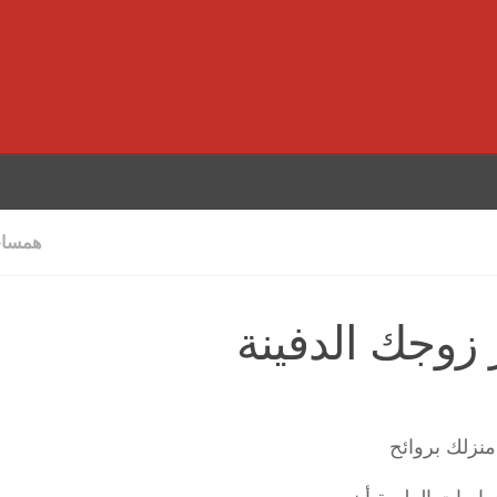
همسات
زوجك الدفينة
منزلك بروائح