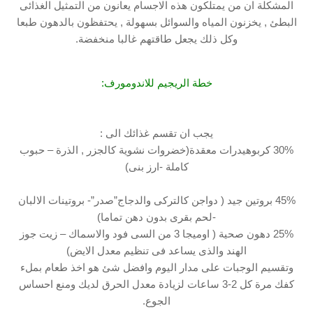
المشكلة ان من يمتلكون هذه الاجسام يعانون من التمثيل الغذائى
البطئ , يخزنون المياه والسوائل بسهولة , يحتفظون بالدهون طبعا
وكل ذلك يجعل طاقتهم غالبا منخفضة.
خطة الريجيم للاندومورف:
يجب ان تقسم غذائك الى :
30% كربوهيدرات معقدة(خضروات نشوية كالجزر , الذرة – حبوب
كاملة -ارز بنى)
45% بروتين جيد ( دواجن كالتركى والدجاج”صدر”- بروتينات الالبان
-لحم بقرى بدون دهن تماما)
25% دهون صحية ( اوميجا 3 من السى فود والاسماك – زيت جوز
الهند والذى يساعد فى تنظيم معدل الايض)
وتقسيم الوجبات على مدار اليوم وافضل شئ هو اخذ طعام بملء
كفك مرة كل 2-3 ساعات لزيادة معدل الحرق لديك ومنع احساس
الجوع.