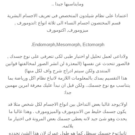
ومايناسبها جيدا ..
اعتمادا على نظام شيلدون المتخصص فى تعريف الاجسام البشرية
قسم المختصون اجسام النساء الى ثلاثة انواع :اندومورف ,
ميزومورف, اكتومورف
Endomorph,Mesomorph, Ectomorph.
ولاداعى لعمل تحليل او اختبار طبى لكى تتعرفى على نوع جسدك ,
فالصور تتحدث عن نفسها (المعذرة لن انشر الصور لمخالفتها قوانين
المنتدى ولكن سيتم ادراج شرح واف لكل منها)
هذا التقسيم يمدك بالمعلومات اللازمة لاتباع نظام اكل ورياضة بما
يتناسب مع نوع جسمك.. ولكن قبل ان نبدأ عليك معرفة امرين مهمين
جدا:
اولا:يوجد غالبا بعض التداخل بين انواع الاجسام لكل شخص مثلا قد
يكون جسمك خليط من الاندومورف والميزومورف . وهذا غالبا ما
يحدث وهو شئ جيد لانه يعطى جسمك بعض المرونة فى اختيار ما
يلائمه.
ثانيا:نوع جسمك سيظل كما هو طول عمرك لان هذا الشئ تحدده