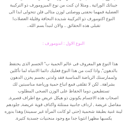
جيناتك الوراثية , ومثلا ان كنت من نوع الميزومورف ذو التركيبة
العضلية فمهما نحفتى ووصلتى لوزن مثالى فلن تتحولى ابدا الى
النوع اكتومورف ذو التركيبة شديدة النحافة وقليلة العضلات!
تقبلى هذه الحقائق .. والان لنبدأ بسم الله..
النوع الاول : اندومورف :
هذا النوع هو المعروف فى عالم الحمية ب” الجسم الذى يحتفظ
بالدهون”, واذا كنت من هذا النوع فعليك دائما الانتباه لما تأكلين
ولممارستك الرياضة المناسبة فقد ولدتى بجسم يخزن الدهون
بشراهة.. لكن لا تقلقى فمع اتباع حمية ورياضة مناسبتين لك
تستطيعين دوما الحفاظ على الوزن الصحى المطلوب
اصحاب هذه الاجسام يكونون ذو هيكل عريض مع اطراف قصيرة,
مفاصل عريضة , ارداف جانبية ممتلئة واكتاف قوية عريضة, جلودهم
لينة غنية بطبقة شحمية (حتى لو كانت المرأة غير سمينة) وهذا بدوره
يكسبها مظهرا انثويا جدا مع وجود منحنيات جسدية كثيرة.