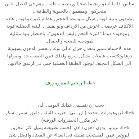
سلس اذا ما اتبعو ريجيما صحيا ورياضة منظمة , وهم فى الاصل اناس
متحركون ومفعمون بالحيوية والطاقة ..
يتصفون ببنية قوية , هيكل متوسط الحجم , عظام كبيرة وقوية , عادة
الاكتاف عريضة .. اعرض من الارداف ولو بقليل , البنية العضلية قوية
وموجودة دوما “كثيرة اللحم وليس الدهون”.. باختصار بنية مثالية
نموذجية للصحة والجمال.
هذه الاجسام تتميز بمعدل حرق عالى نوعا , تخسر الدهون بسهولة
نوعا وتكتسب عضلات بشكل سريع ولذلك فمن الصعب جدا وصولها
الى الشكل النحيف لوجود الطبقة العضلية حتى فى ارشق حالاتها.
خطة الريجيم للميزومورف:
يجب ان تقسمى غذائك اليومى الى :
45% كربوهيدرات معقدة ( ارز بنى , حبوب كاملة , دقيق اسمر , سكر
غير مكرر, الخضروات الورقية)
35% بروتين بدون دهون ( لان الجسم بطبيعته يميل اكثر لتخزين
البروتين فمن المستحب تقليله فى الغذاء عن المعتاد وافضل شئ