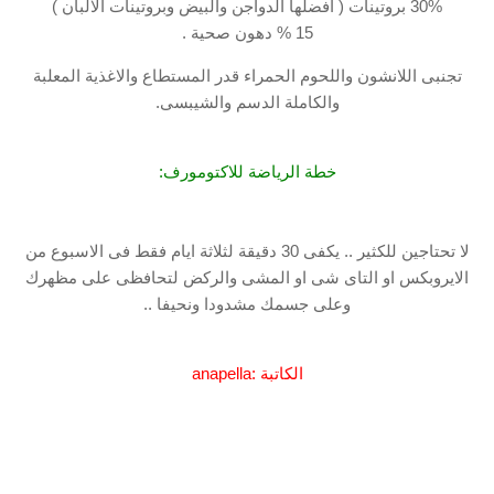
30% بروتينات ( افضلها الدواجن والبيض وبروتينات الالبان )
15 % دهون صحية .
تجنبى اللانشون واللحوم الحمراء قدر المستطاع والاغذية المعلبة
والكاملة الدسم والشيبسى.
خطة الرياضة للاكتومورف:
لا تحتاجين للكثير .. يكفى 30 دقيقة لثلاثة ايام فقط فى الاسبوع من
الايروبكس او التاى شى او المشى والركض لتحافظى على مظهرك
وعلى جسمك مشدودا ونحيفا ..
الكاتبة :anapella