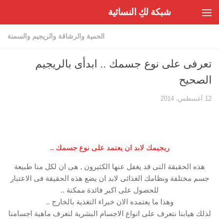
شبكة لكِ النسائية
Skip to content
الحمية والرشاقة والريجيم والسمنة
تعرفى على نوع جسمك .. ابدأى بالريجيم
الصحيح
12 أغسطس، 2014
ريجيمك لابد ان يعتمد على نوع جسمك ..
هذه الحقيقة التى قد يغفل عنها الكثيرون , هى ان لكل منا طبيعة
جسم مختلفة ونظامك الغذائى لابد ان يضع هذه الحقيقة فى الاعتبار
للحصول على اكبر فائدة ممكنة ..
وهذا ما يعتمده الان خبراء التغذية بالخارج ..
لذلك هيابنا نتعرف على انواع الاجسام البشرية لنعرف ماهية اجسامنا