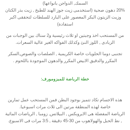
السمك, الدواجن بانواعها)
20% دهون صحية (استخدمى زيت جوز الهند للطبخ , زيت بذر الكتان
وزيت الزيتون البكر المعصور على البارد للسلطات لتحققى اكبر
استفادة)
من المستحب اخذ وجبتين او ثلاث رئيسية و2 سناك بين الوجبات من
الزبادى , اللوز النئ وكذلك الفواكه الغير عالية السعرات.
تجنبى دوما الحلويات خاصة الكريمية , الصلصات والصوص,السكر
المكرر والدقيق الابيض المكرر والدهون الموجودة باللحوم .
خطة الرياضة للميزومورف:
هذه الاجسام تكاد تتميز بوجود البطن فمن المستحب عمل تمارين
خاصة لهذه المنطقة مرتين الى ثلاث مرات اسبوعيا.
الرياضة المفضلة هى الايروبكس , البيلاتس, زومبا , الرياضات المائية
, نط الحبل والهولاهوب من 30-45 دقيقة , 3:5 مرات فى الاسبوع.