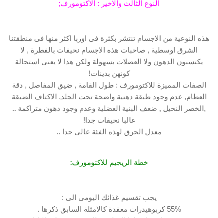
النوع الثالث والاخير : الاكتومورف;
هذه النوعية من الاجسام تنتشر بكثرة فى اوربا اكثر منها فى منطقتنا
الشرق اوسطية , صاحبات هذه الاجسام نحيفات بالفطرة , لا
يكتسبون الدهون ولا العضلات بسهولة ولكن هذا لا يعنى استحالة
كونهن بدينات!
الصفات المميزة للاكتومورف : طول القامة , ضيق المفاصل , دقة
العظام, عدم وجود طبقة دهنية واضحة تحت الجلد, الاكتاف الضيقة
,الخصر النحيل , ضعف البنية العضلية وعدم وجود دهون متراكمة ..
غالبا نحيفات جدا!
معدل الحرق لهذه الفئة عالى جدا ..
خطة الريجيم للاكتومورف:
يجب تقسيم غذائك اليومى الى :
55% كربوهيدرات معقدة كالامثلة السابق ذكرها .