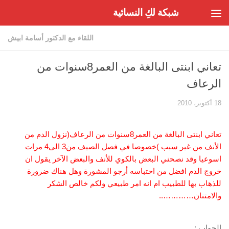
شبكة لكِ النسائية
Skip to content
اللقاء مع الدكتور أسامة ابيش
تعاني ابنتى البالغة من العمر8سنوات من
الرعاف
18 أكتوبر، 2010
تعاني ابنتى البالغة من العمر8سنوات من الرعاف(نزول الدم من
الأنف من غير سبب )خصوصا في فصل الصيف من3 الى4 مرات
اسوعيا وقد نصحني البعض بالكوي للأنف والبعض الآخر يقول ان
خروج الدم افضل من احتباسه أرجو المشورة وهل هناك ضرورة
للذهاب بها للطبيب ام انه امر طبيعي ولكم خالص الشكر
والامتنان…………..
الجواب :