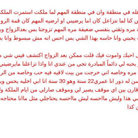
نا لما نتزاعل كان اما يرضيني او ارضيه المهم كان قمة الرو
مره وثقتي بنفسي ضعيفة مره المهم تزوجنا بس بعدالزواج وب
 يحبني وانا حاسه بهذا الشي بس احس انه مش مبسوط وانا بع
لسى احبك واموت فيك قلت ممكن بعد الزواج اكتشف فيني شي م
ر بحبه لي دائماً المبادرة تجي من عندي انا واذا تزاعلنا مايرضيني
تي مره وخاصه اني خرجت من بيت لاقيه فيه حب وخاصه من الر
اكثر من حب زوجي لي على فكره ممكن يكون فرق السن له دور انا عمري22 سنة وهو 30 سنة انا ابي اخلي
 اقارن بين اي موقف يصير لي وموقف صارلي من ايام الملكة ول
ي هذا وليش مااحسه ليش مااحسه يحتاجلي مثل ماانا محتاجه 
 كذا