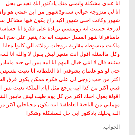
انا عندي مشكلة واتمنى منك يادكتور انك تفيدني بحل
شهور وكانت احلى شهور اكيد راح يكون فيها مشاكل بس ك
لدرجة حسيت انه رومنسي بزيادة على فكرة انا حساسة 
ماسافرانا شهر العسل حسيت انه بدء يتغير علي صح انه
ماكنت مبسوطه مقارنة بزوجات زملائه الي كانوا معانا
وكل مااسئله اقول انت متغير ليش يقول لا والله انا 
سئلته قال لا انتي خيال المهم انا ابيه يبين لي حبه مايباد
حتى لو هو غلطان يشوفني انا الغلطانه انا تعبت نفسي
فيني اكثر من كذا ابيه يرجع مثل ايام الملكة تعبت بس
اقولة يقول احبك اكثر من كل يوم طيب ليش مايبين الش
مهملني من الناحية العاطفية ابيه يكون محتاجلي اكثر من
الله يخليك يادكتور ابي حل للمشكلة وشكرا
الجواب: