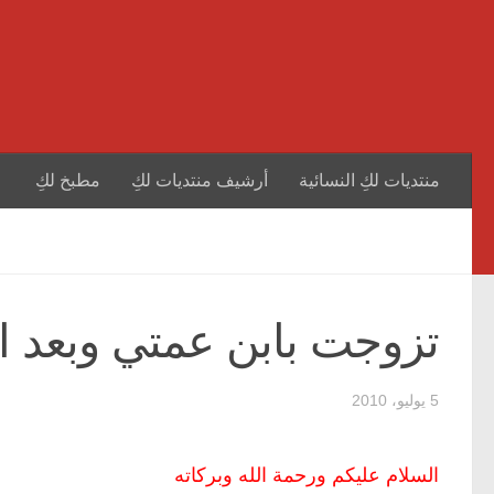
منتديات لكِ النسائية
أرشيف منتديات لكِ
مطبخ لكِ
تزوجت بابن عمتي وبعد ال
5 يوليو، 2010
السلام عليكم ورحمة الله وبركاته