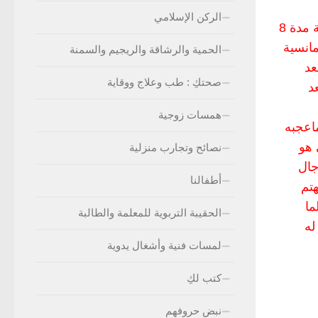
الركن الإسلامي
انا لي متزوجه حوالي سنةو3شهور من ابن عمتي هو واهله في منطقة وان في منطقة المهم لما ملكت استمرت الملكة مدة 8
مانسية
الحمية والرشاقة والريجيم والسمنة
عد
صحتكِ : طب وعلاج ووقاية
د
همسات زوجية
اعجبه
 هو
نصائح وتجارب منزلية
جال
أطفالنا
ه يحس ويهتم
ما
الحقيبة التربوية للمعلمة والطالبة
له
لمسات فنية وأشغال يدوية
كتب لكِ
نبض حروفهم