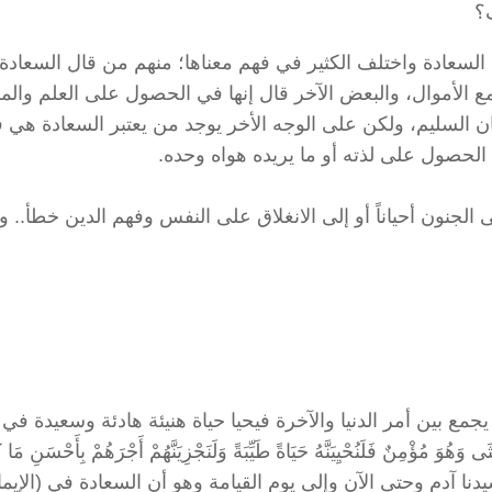
؟
لسعادة واختلف الكثير في فهم معناها؛ منهم من قال السعادة
 الأموال، والبعض الآخر قال إنها في الحصول على العلم والمك
يمان السليم، ولكن على الوجه الأخر يوجد من يعتبر السعادة هي 
الحصول على لذته أو ما يريده هواه وحده.
جنون أحياناً أو إلى الانغلاق على النفس وفهم الدين خطأ.. و
يجمع بين أمر الدنيا والآخرة فيحيا حياة هنيئة هادئة وسعيدة في ا
ُؤْمِنٌ فَلَنُحْيِيَنَّهُ حَيَاةً طَيِّبَةً وَلَنَجْزِيَنَّهُمْ أَجْرَهُمْ بِأَحْسَنِ مَا ك
سيدنا آدم وحتى الآن وإلى يوم القيامة وهو أن السعادة في (الإيما