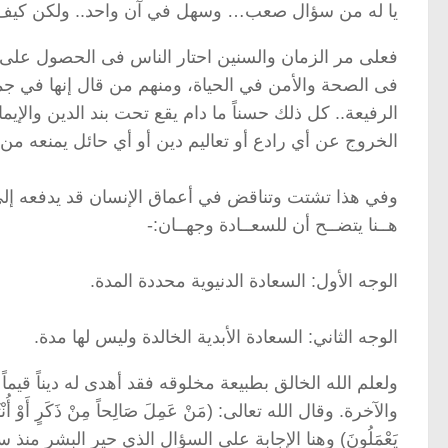
يا له من سؤال صعب… وسهل في آن واحد.. ولكن كيف
فعلى مر الزمان والسنين احتار الناس فى الحصول على ا
فى الصحة والأمن في الحياة، ومنهم من قال إنها في جمع
الرفيعة.. كل ذلك حسناً ما دام يقع تحت بند الدين والإ
الخروج عن أي رادع أو تعاليم دين أو أي حائل يمنعه من 
وفي هذا تشتت وتناقض في أعماق الإنسان قد يدفعه إلى ال
هــنا يتضــح أن للسعــادة وجهــان:-
الوجه الأول: السعادة الدنيوية محددة المدة.
الوجه الثاني: السعادة الأبدية الخالدة وليس لها مدة.
ولعلم الله الخالق بطبيعة مخلوقه فقد أهدى له ديناً قيماً 
والآخرة. وقال الله تعالى: (مَنْ عَمِلَ صَالِحاً مِنْ ذَكَرٍ أَوْ أُنْثَى وَهُوَ م
يَعْمَلُونَ) وهنا الإجابة على السؤال الذي حير البشر منذ 