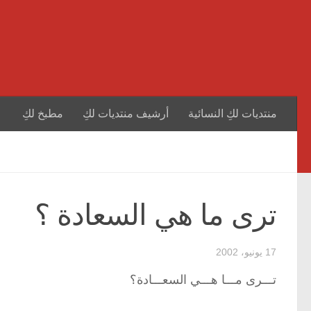
منتديات لكِ النسائية
أرشيف منتديات لكِ
مطبخ لكِ
ترى ما هي السعادة ؟
17 يونيو، 2002
تـــرى مـــا هـــي السعـــادة؟