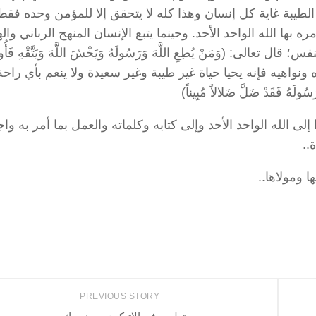
الطيبة غاية كل إنسان وهذا كله لا يتحقق إلا للمؤمن وحده فقط
مره بها الله الواحد الأحد. وحينما يتبع الإنسان المنهج الرباني وال
ى: (وَمَنْ يُطِعِ اللَّهَ وَرَسُولَهُ وَيَخْشَ اللَّهَ وَيَتَّقْهِ فَأُولَ
مره ونواهيه فإنه يحيا حياة غير طيبة وغير سعيدة ولا ينعم بأي راحة
هُ فَقَدْ ضَلَّ ضَلالاً مُبِيناً)
لى الله الواحد الأحد وإلى كتابه وكلماته والعمل بما أمر به واج
..
ا ومولاها..
PREVIOUS STORY