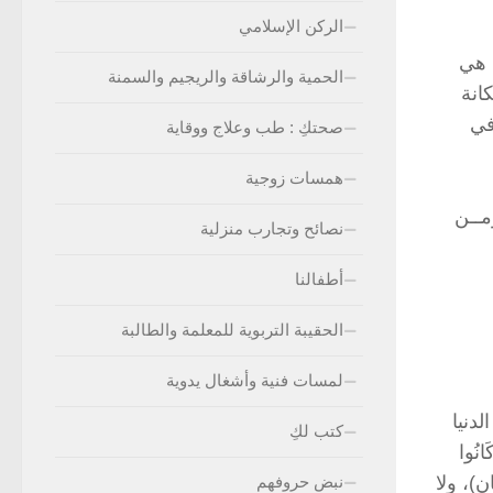
الركن الإسلامي
 هي
الحمية والرشاقة والريجيم والسمنة
انة
في
صحتكِ : طب وعلاج ووقاية
همسات زوجية
مــن
نصائح وتجارب منزلية
أطفالنا
الحقيبة التربوية للمعلمة والطالبة
لمسات فنية وأشغال يدوية
لدنيا
كتب لكِ
َانُوا
ن)، ولا
نبض حروفهم