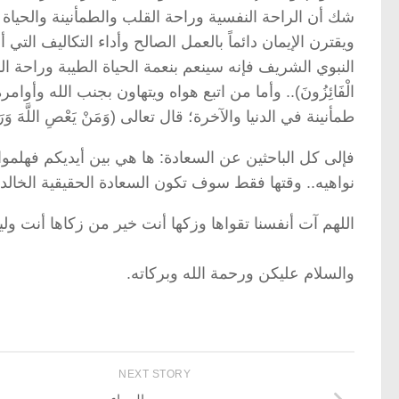
شك أن الراحة النفسية وراحة القلب والطمأنينة والحياة 
ويقترن الإيمان دائماً بالعمل الصالح وأداء التكاليف التي أ
النبوي الشريف فإنه سينعم بنعمة الحياة الطيبة وراحة النفس؛ قال تعال
الْفَائِزُونَ).. وأما من اتبع هواه ويتهاون بجنب الله وأوا
طمأنينة في الدنيا والآخرة؛ قال تعالى (وَمَنْ يَعْصِ اللَّهَ وَرَسُولَ
فإلى كل الباحثين عن السعادة: ها هي بين أيديكم فهلموا إ
نواهيه.. وقتها فقط سوف تكون السعادة الحقيقية الخالدة
اللهم آت أنفسنا تقواها وزكها أنت خير من زكاها أنت وليه
والسلام عليكن ورحمة الله وبركاته.
NEXT STORY