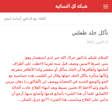
شبكة لكِ النسائية
Skip to content
اللقاء مع الدكتور أسامة ابيش
تآكل جلد طفلتي
17 أكتوبر، 2010
السلام عليكم يادكتور جزاك الله خير لدي استفسار وهو:
بنتي عمرها 4سنين ونصف قبل سنة تقريبا لاحظت على أطراف
أصابعها وأظافرها أن الجلد متآكل أو متقشر وكذا الأظافر متعرجة
وكأنها متأثرة بتآكل الجلد حولها وقال لي الطبيب هذه حساسية مع
الجو والوضع الجديد في الحضانة ووصف لي (ألفاكورت) دهان مرتين
باليوم ولم ألاحظ إلا تحسن بسيط وبعد انتهاء العلاج عادت الحالة
كالسابق علما أن هذا الشيء بأصابع قدمها وأصابع يديها..أرجو أن
تدلني على العلاج وماسبب هذا الشيء ؟؟مع جزيل الشكر….