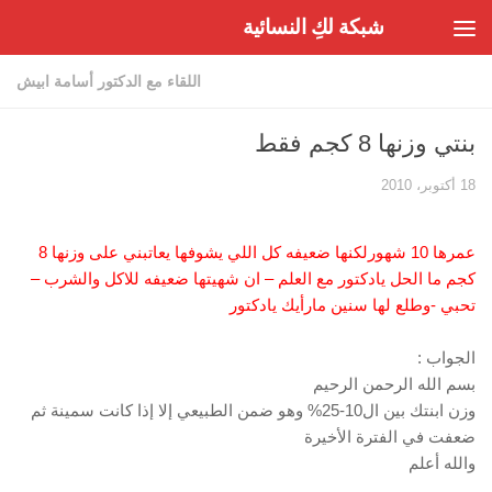
شبكة لكِ النسائية
Skip to content
اللقاء مع الدكتور أسامة ابيش
بنتي وزنها 8 كجم فقط
18 أكتوبر، 2010
عمرها 10 شهورلكنها ضعيفه كل اللي يشوفها يعاتبني على وزنها 8
كجم ما الحل يادكتور مع العلم – ان شهيتها ضعيفه للاكل والشرب –
تحبي -وطلع لها سنين مارأيك يادكتور
الجواب :
بسم الله الرحمن الرحيم
وزن ابنتك بين ال10-25% وهو ضمن الطبيعي إلا إذا كانت سمينة ثم
ضعفت في الفترة الأخيرة
والله أعلم