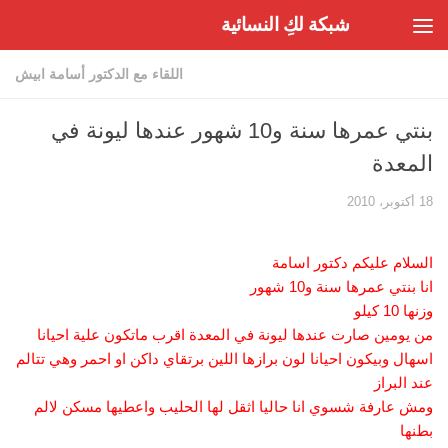
شبكة لكِ النسائية
Skip to content
اللقاء مع الدكتور أسامة ابيش
بنتي عمرها سنة و10 شهور عندها ليونة في
المعدة
18 أكتوبر، 2010
السلام عليكم دكتور اسامة
انا بنتي عمرها سنة و10 شهور
وزنها 10 كيلو
من يومين صارت عندها ليونة في المعدة اقرب ماتكون علية احيانا
اسهال وبيكون احيانا لون برازها اللين برتقاي داكن او احمر وهي تتالم
عند البراز
ومش عارفة شسوي انا حاليا اثقل لها الحليب واعطيها مسكن لالم
بطنها