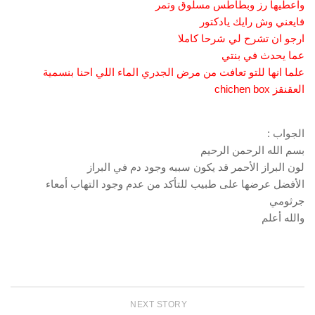
واعطيها رز وبطاطس مسلوق وتمر
فايعني وش رايك يادكتور
ارجو ان تشرح لي شرحا كاملا
عما يحدث في بنتي
علما انها للتو تعافت من مرض الجدري الماء اللي احنا بنسمية
العقنقز chichen box
الجواب :
بسم الله الرحمن الرحيم
لون البراز الأحمر قد يكون سببه وجود دم في البراز
الأفضل عرضها على طبيب للتأكد من عدم وجود التهاب أمعاء
جرثومي
والله أعلم
NEXT STORY