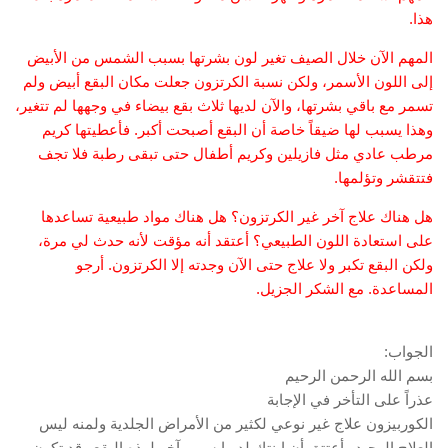
هذا.
المهم الآن خلال الصيف تغير لون بشرتها بسبب الشمس من الأبيض
إلى اللون الأسمر، ولكن نسبة الكرتزون جعلت مكان البقع أبيض ولم
تسمر مع باقي بشرتها، والآن لديها ثلاث بقع بيضاء في وجهها لم تتغير،
وهذا يسبب لها ضيقاً خاصة أن البقع أصبحت أكبر. فأعطيتها كريم
مرطب عادي مثل فازيلين وكريم أطفال حتى تبقى رطبة فلا تجف
فتتقشر وتؤلمها.
هل هناك علاج آخر غير الكرتزون؟ هل هناك مواد طبيعية تساعدها
على استعادة اللون الطبيعي؟ أعتقد أنه مؤقت لأنه حدث لي مرة،
ولكن البقع تكبر ولا علاج حتى الآن وجدته إلا الكرتزون. أرجو
المساعدة. مع الشكر الجزيل.
الجواب:
بسم الله الرحمن الرحيم
عذراً على التأخر في الإجابة
الكوربيزون علاج غير نوعي لكثير من الأمراض الجلدية ولمنه ليس
العلاج الوحيد وأعتتق أن ابنتك لديها سبب آخر لهذه البقع وقد تكون