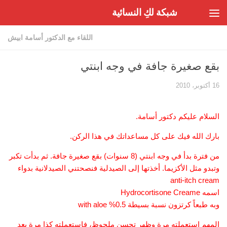
شبكة لكِ النسائية
Skip to content
اللقاء مع الدكتور أسامة ابيش
بقع صغيرة جافة في وجه ابنتي
16 أكتوبر، 2010
السلام عليكم دكتور أسامة.
بارك الله فيك على كل مساعداتك في هذا الركن.
من فترة بدأ في وجه ابنتي (8 سنوات) بقع صغيرة جافة. ثم بدأت تكبر
وتبدو مثل الأكزيما. أخذتها إلى الصيدلية فنصحتني الصيدلانية بدواء
anti-itch cream
اسمه Hydrocortisone Creame
وبه طبعاً كرتزون نسبة بسيطة 0.5% with aloe
المهم استعملته مرة وظهر تحسن ملحوظ، فاستعملته كذا مرة بعد