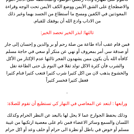
والاضطجاع على الشق الأيمن ووضع الكف الأيمن تحت الوجه وقراءة
المعوذتين في الكفين ومسح ما أستطاع من الجسد بهما وغير ذلك
من الاداب وادع الله أن يوفقك للقيام.
ثالثها: ابذر الخير تحصد الخير:
فمن قام عقب أداء طاعة من صلة رحم أو بر والدين و إحسان إلى جار
أو صدقة سر, أمر بمعروف أو نهي عن منكر أو سعي في حاجة مسلم
كافأه الله بأن يكون ممن يشهدون الفجر ثالثها عدم الإكثار من الأكل
والشرب فأن كثرة الاكل تولد ثقلا في النوم بل حتى الطاعة تقل
والخشوع يذهب لان من اكل كثيرا شرب كثيرا فتعب كثيرا فنام كثيرا
فغفل كثيرا فخسر كثيراً
.
ورابعها : ابتعد عن المعاصي في النهار كي تستطيع أن تقوم للصلاة:
وذلك بحفظ الجوارح عما لا يحل لها بالبعد عن النظر الحرام وكذلك
اللسان والسمع وسائر الاعضاء فمن نام على معصية ارتكبها من غيبة
مسلم أو خوض في باطل أو نظرة الى حرام أو خلف وعد أو اكل حرام