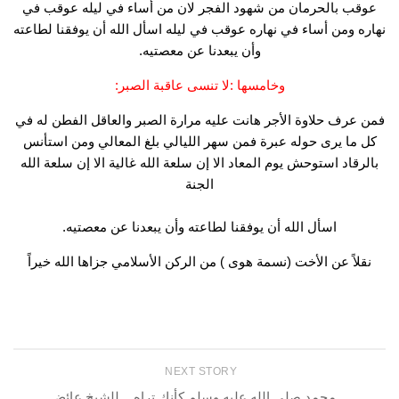
عوقب بالحرمان من شهود الفجر لان من أساء في ليله عوقب في
نهاره ومن أساء في نهاره عوقب في ليله اسأل الله أن يوفقنا لطاعته
وأن يبعدنا عن معصتيه.
وخامسها :لا تنسى عاقبة الصبر:
فمن عرف حلاوة الأجر هانت عليه مرارة الصبر والعاقل الفطن له في
كل ما يرى حوله عبرة فمن سهر الليالي بلغ المعالي ومن استأنس
بالرقاد استوحش يوم المعاد الا إن سلعة الله غالية الا إن سلعة الله
الجنة
اسأل الله أن يوفقنا لطاعته وأن يبعدنا عن معصتيه.
نقلاً عن الأخت (نسمة هوى ) من الركن الأسلامي جزاها الله خيراً
NEXT STORY
محمد صلى الله عليه وسلم كأنك تراه _ للشيخ عائض