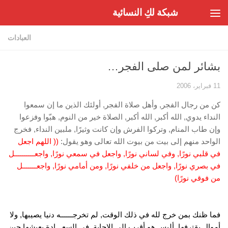
شبكة لكِ النسائية
Skip to content
العبادات
بشائر لمن صلى الفجر…
11 فبراير، 2006
كن من رجال الفجر, وأهل صلاة الفجر, أولئك الذين ما إن سمعوا
النداء يدوي, الله أكبر, الله أكبر, الصلاة خير من النوم, هبّوا وفزعوا
وإن طاب المنام, وتركوا الفرش وإن كانت وثيرًا, ملبين النداء, فخرج
الواحد منهم إلى بيت من بيوت الله تعالى وهو يقول:
(( اللهم اجعل
في قلبي نورًا, وفي لساني نورًا, واجعل في سمعي نورًا, واجعــــــــــل
في بصري نورًا, واجعل من خلفي نورًا, ومن أمامي نورًا, واجعـــــــل
من فوقي نورًا)
فما ظنك بمن خرج لله في ذلك الوقت, لم تخرجــــــه دنيا يصيبها, ولا
أموال يقترفها, أليس هو أقرب إلى الإجابة, في السعـــادة يعيشها حين