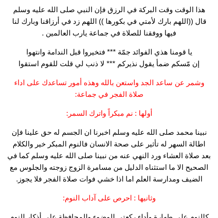
هذا الوقت وقت البركة في الرزق فإن النبي صلى الله عليه وسلم
قال ((اللهم بارك لأمتي في بكورها )) اللهم زد في أرزاقنا وبارك لنا
فيها ووفقنا للصلاة في جماعة يارب العالمين .
يا قومنا هذي الفوائد جمّة *** فتخيروا قبل الندامة وانتهوا
إن مّسكم ضمأ يقول نذيركم *** لا ذنب لي قلت للقوم استقوا
وشمر عن ساعد الجد واستعن بالله وهذه أمور تساعدك على اداء
صلاة الفجر في جماعة:
أولها : نم مبكراً واترك السمر:
نبينا محمد صلى الله عليه وسلم اخبرنا ان الجسم له حق علينا فإن
اطالة السهر له تأثير على صحة الانسان فالنوم المبكر خير والكلام
بعد صلاة العشاء ورد النهي عنه من نبينا صلى الله عليه وسلم كما في
الصحيح الا ما استثناه الدليل من مسامرة الزوج زوجته والجلوس مع
الضيف ومدارسة العلم اما اذا خشي فوات صلاة الفجر فلا يجوز.
وثانيها : احرص على آداب النوم:
كالنوم على طهارة وأداء ركعتي الوضوء والمحافظة على أذكار النوم