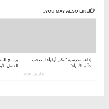
YOU MAY ALSO LIKE...
إذاعة مدرسية "لنكن أوفيآء لـ صحب
برنامج المص
خآتم الأنبيآء"
الفصل الأول لعام 32
6 أبريل، 2010