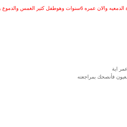
عندى مشكلة ابنى وهومنذ الولادة عنده انسداد في القناة الدمعيه والان عمره 6سنوات وهوطفل كثير الغمس وا
عمر اية
لعيون فأنصحك بمراجعته