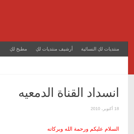
منتديات لكِ النسائية
أرشيف منتديات لكِ
مطبخ لكِ
انسداد القناة الدمعيه
18 أكتوبر، 2010
السلام عليكم ورحمة الله وبركاته