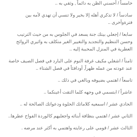
خامساً / أحسني الظن به دائماً , وثقي به ..
سادساً / لا تذكري أهله إلا بخير ولا تنسي أن تهدي لأمه بين
فترةوأخرى ..
سابعا / إجعلي بيتك جنة يسعد في الجلوس به من حيث الترتيب
وحسن التنظيم والتجديد والتغيير الغير متكلف به واثيري الروائح
العطرية في المنزل المحببة إليه ..
ثامناً / اشغلي مكيف غرفة النوم على البارد في فصل الصيف خاصة
عند عودته من عمله ظهراً, أودافئاً في فصل الشتاء ..
تاسعاً / اهتمي بضيوفه وبالغي في ذلك ..
عاشراً / ابتسمي في وجهه كلما التقت أعينكما ..
الحادي عشر / اسمعيه كلاماتك الحلوة ودعواتك الصالحة له ..
الثاني عشر / اهتمي بنظافة أبنائه واجعليهم كالوردة الفواح عطرها..
الثالث عشر / قومي على رعايته واهتمي به أكثر عند مرضه .