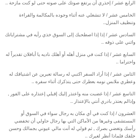
الرابع عشر / إحذري أن يرتفع صوتك على صوته حتى لو كنت مازحة ..
الخامس عشر / لا تنشغلي عنه أثناء وجوده بالمكالمة والقراءة
وتنظيف المنزل..
السادس عشر / إذا إذا اصطحبك إلى السوق خذي رأيه في مشتراياتك
واثني على ذوقه ..
السابع عشر / إذا كنت في منزل أهله أو أهلك ناديه يا أبافلان تقديراً له
واحتراما ..
الثامن عشر / إذا أراد السفر اكتبي له رسالة تعبرين عن اشتياقك له
وعطري ملابس نومه بعطرك حتى يتذكرك أثناء سفره ..
التاسع عشر / إذا غضبت منه واعتذر إليك إقبلي إعتذاره على الفور ,
وإذالم يعتذر بادري أنتي بالإعتذار ..
العشرون / إذا كنت في أي مكان به رجال سواء في السوق أو
المستشفى وغيرها من الأماكن التي بها رجال حاولي أن تخفضي
رأسك وتغضي بصرك , ثم قولي له أنت مالي عيوني بجمالك وحسن
خلقك فلماذا أنظر لغيرك ..