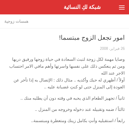
شبكة لكِ النسائية
Skip to content
همسات زوجية
امور تجعل الزوج مبتسما!
26 فبراير، 2008
وصايا مهمة لكل زوجة لتبث السعادة في حياة زوجها ورفيق دربها
ومن ثم ينعكس ذلك على نفسها واسرتها وأهم مافي الامر احتساب
الاجر عند الله
أولاً / أظهري له حبك وأكديه .. مثال ذلك : الإتصال به إذا تأخر عن
العودة إلى المنزل حتى لو كنتِ غضبانة عليه ..
ثانياً / تجهيز الطعام الذي يحبه في وقته دون أن يطلبه منك ..
ثالثاً / ضمه وتقبيله عند دخوله وخروجه من المنزل ..
رابعاً / استقبليه وأنتِ بكامل زينك ومتعطرة ومبتسمة..