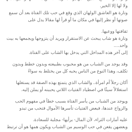
ولا لها إلا الخير.
وتارة هو العاشق الولهان الذي وقع في حب تلك الفتاة بعد أن سمع
صوتها أو نظر إليها في مكان ما أو قرأ لها مقالا يدل على
ثقافتها ووعيها.
وتارة هو شاب يبحث عن الاستقرار ويريد أن يتزوجها ويجمعها به بيت
واحد….
إلى آخر هذه المداخل التي يدخل بها الشاب على الفتاة.
وقد يوجد من الشباب من هو محبوب بطبيعته وبدون خطط وبدون
تكلف، وهذا النوع من الناس يحبه كل من يختلط به سواءً
أكان رجلاً أم امرأة.. والشاب الذي يتمتع بهذه الصفة قد يستغلها
استغلالاً سيئًا في اصطياد الفتيات اللاتي يحببنه أو يملن إليه.
ويوجد من الشباب من يأسر الفتاة بسبب خطأ في مفهوم الحب
والزواج عندها، فبعض الفتيات تأسرها الأموال فتحب من تبدو
عليه أمارات الثراء، لأن المال- برأيها- مجلبة للسعادة.
وبعضهن يقعن في حب الوسيم من الشباب ويكون همها هو أن ترتبط