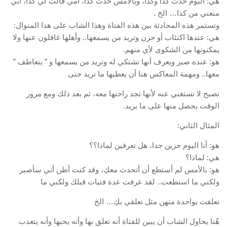
هي: اليوم حدث كذا وكذا، وبالأمس حدث كذا، أمي قالت لي كذا، أبي
منعني من كذا… الخ .
وتستمر هذه المحادثة بين هذه الفتاة وهذا الشاب على هذا المنوال:
هي: عندها اكتئاب أو حزن وتريد من يسمعها.. وأهلها غافلون عنها ولا
يمكنونها من الشكوى لأي منهم.
هو: عنده صبر ويعرف أنها تشتكي له وتريد من يسمعها و ” يتعاطف ”
معها.. ومهمة المعاكس هنا أن يعطيها ما تريد حتى
تصبح لا تستغني عنه لأنها تجد راحتها معه، ثم بعد ذلك ومع مرور
الوقت يحصل منها على ما يريد.
المثال الثاني:
هو: أنا اليوم حزين جدا، هل تعرفين لماذا؟؟
هي: لماذا؟
هو: بالأمس لم أستطع أن أتحدث معكِ، وقد كنت أظن أني سأصبر
ولكني ما استطعت.. لقد عرفت عدة فتيات قبلك ولكني ما
تعلقت بواحدة منهن مثل تعلقي بكِ… الخ
هُنا يحاول الشاب أن يبين للفتاة أنه تعلق بها وأنه يحبها وأنه يتعذب