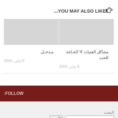
YOU MAY ALSO LIKE...
مشاكل الفتيات ‘4’ الحـاجة
مـدخــل
للحب
9 يناير، 2005
9 يناير، 2005
FOLLOW:
البحث