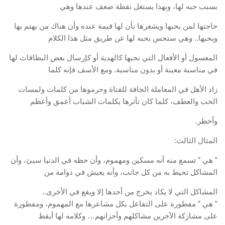
بسبب حبه لها، وبهذا يستغل نقطة ضعف عندها وهي
حاجتها لمن يحبها ويشعرها بأن لها قيمة عنده وأن هناك من يهتم بها
ويحبها.. وهي ستحس بحبه لها عن طريق مثل هذا الكلام
المعسول أو الأفعال التي نحبها كالهدية أو كإرسال بعض البطاقات لها
في مناسبة معينة أو بدون مناسبة. ومع الأسف فإنه كلما
زاد الأهل في المعاملة الجافة للفتاة وحرموها من كلمات ولمسات
الحب والعطف، كلما كان تأثرها بكلمات الشباب أعمق وأعظم
وأخطر.
المثال الثالث:
” هي ” تسمع منه أنه مسكين ومهموم، وأن حظه في الدنيا سيئ، وأن
المشاكل تحيط به من كل جانب، وأنه يعيش في دوامة من
المشاكل التي لا يكاد يخرج من أحدها إلا ويقع في الأخرى..
” هي ” مفطورة على التفاعل بكل مشاعرها مع المهموم، ومفطورة
على مشاركة الآخرين مشاكلهم وأحزانهم… وكلامه لها أيقظ