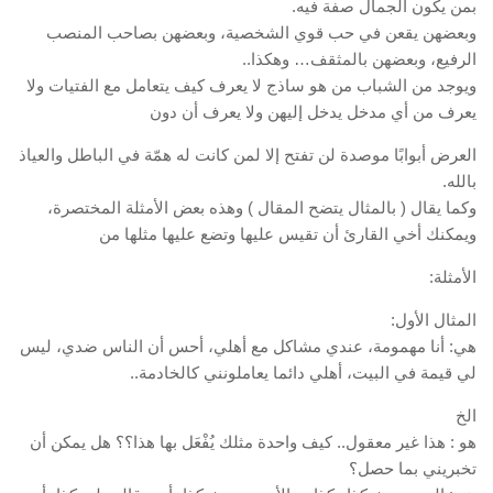
بمن يكون الجمال صفة فيه.
وبعضهن يقعن في حب قوي الشخصية، وبعضهن بصاحب المنصب
الرفيع، وبعضهن بالمثقف… وهكذا..
ويوجد من الشباب من هو ساذج لا يعرف كيف يتعامل مع الفتيات ولا
يعرف من أي مدخل يدخل إليهن ولا يعرف أن دون
العرض أبوابًا موصدة لن تفتح إلا لمن كانت له همّة في الباطل والعياذ
بالله.
وكما يقال ( بالمثال يتضح المقال ) وهذه بعض الأمثلة المختصرة،
ويمكنك أخي القارئ أن تقيس عليها وتضع عليها مثلها من
الأمثلة:
المثال الأول:
هي: أنا مهمومة، عندي مشاكل مع أهلي، أحس أن الناس ضدي، ليس
لي قيمة في البيت، أهلي دائما يعاملونني كالخادمة..
الخ
هو : هذا غير معقول.. كيف واحدة مثلك يُفْعَل بها هذا؟؟ هل يمكن أن
تخبريني بما حصل؟