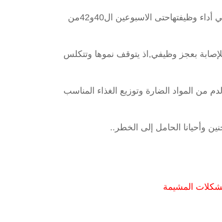
اء وظيفتهاحتى الاسبوعين ال40و42من
إصابة بعجز وظيفي,اذ يتوقف نموها وتتكلس
دم من المواد الضارة وتوزيع الغذاء المناسب
ين وأحيانا الحامل إلى الخطر..
كلات المشيمة