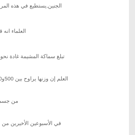
الجنين,يستطيع في هذه المرحل
العلماء انه 
تبلغ سماكة المشيمة غادة نحو ثلاثة 
العلم إن وزنها يراوح بين 500و800جرام,وهي دائرية الشكل ومسطحه وتخرج
من جسمك 
في الأسبوعين الأخيرين من 