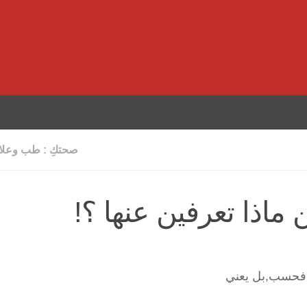
صحتكِ : طب وعلاج
ماذا تعرفين عنها ؟!
ك فحسب,بل يعني