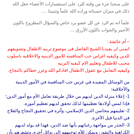
على منحنا جزء من وقته للرد على استفسارات الأعضاء جعل الله
ذلك في ميزان حسناته وزاده الله علماً وتثبيتا ….
علماً انه تم الرد عن كل عضو برد خاص والسؤال المطروح باللون
الأحمر والجواب باللون الأزرق …
– أم عائشة :
اتمنى ان يفيدنا الشيخ الفاضل فى موضوع تربيه الاطفال وتشويقهم
للدين وكيفيه اغراس حب المنافسه للامور الدينيه والاخلاقيه باسلوب
محبب للاطفال وتعليم الام كيفيه التربيه
وكيفيه التعامل مع عقول الاطفال افادكم الله وعزز خطاكم بالنجاح.
من الوسائل المفيدة في غرس حب المنافسة في الأمور الدينية
والأخلاقية:
1- إعلاء منزلة الدين لديهم من خلال طريقة تعامل الأم مع أمور الدين؛
فإذا لمس أولادها تعظيمها لذلك تحقق لديهم تعظيم أموره.
2- تعليمهم محاسن الدين الإسلامي، وأثره في تحقيق النجاح والفلاح
في الدنيا قبل الآخرة.
3- الحذر من مواجهة رغباتهم بأنها ضد الدين، فهذا قد يولد لديهم
الكراهية والنفور، ويمكن للأم توجيههم إلى بدائل أخرى وتشعرهم بأن