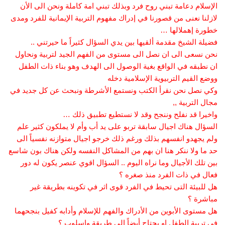
الإسلام دعامة تبني روح فرد وبذلك تبني امة كاملة ونحن الى الأن
لازلنا نعنى من قصورنا في إدراك مفهوم التربية الإيمانية للفرد ومدى
خطورة إهملالها …
فضيلة الشيخ مقدمة ألقيها بين يدي السؤال كثيراً ما حيرتني ..
نحن نسعى الى ان نصل الى مستوى من الفهم الجيد لتربية ونحاول
ان نطبقه في الواقع بغية الوصول الى الهدف وهو بناء ذات الطفل
ووضع القيم التربيوية الإسلامية دخله
وكي نصل نحن نقرأ الكتب ونستمع الأشرطة ونبحث عن كل جديد في
مجال التربية ,,
واخيرا قد نفلح وننجح وقد لا نستطيع تطبيق ذلك …
السؤال هناك اجيال سابقة تربو على يد أب وأم لا يملكون كثير علم
ولم يجهدو انفسهم بذلك ورغم ذلك خرجو اجيال متوازنه نفسياً الى
حد ما ولا ننكر هنا ان بهم من المشاكل النفسه ولكن هناك بون شاسع
بين تلك الأجيال وما نراه اليوم .. السؤال اقوي عنصر يكون له دور
فعال في ذات الفرد منذ صغره ؟
هل للبيئة التى تحيط في الفرد قوى اثر في تكوينه بطريقة غير
مباشرة ؟
هل مستوى الأبوين من الأدراك والفهم للإسلام وأدابه كفيل بنجحهما
في تربية الطفل او يحتاج أيضاً الى طريقة واسلوب ؟