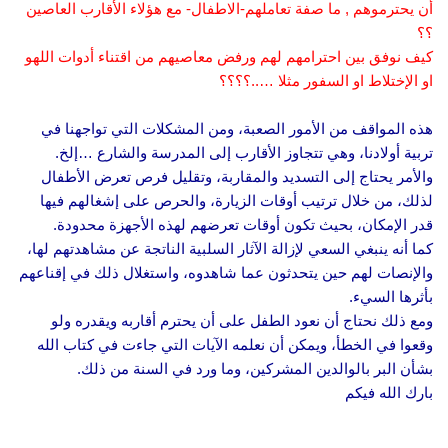
أن يحترموهم , ما صفة تعاملهم-الاطفال- مع هؤلاء الأقارب العاصين
؟؟
كيف نوفق بين احترامهم لهم ورفض معاصيهم من اقتناء أدوات اللهو
او الإختلاط او السفور مثلا …..؟؟؟؟
هذه المواقف من الأمور الصعبة، ومن المشكلات التي تواجهنا في
تربية أولادنا، وهي تتجاوز الأقارب إلى المدرسة والشارع …إلخ.
والأمر يحتاج إلى التسديد والمقاربة، وتقليل فرص تعرض الأطفال
لذلك، من خلال ترتيب أوقات الزيارة، والحرص على إشغالهم فيها
قدر الإمكان، بحيث تكون أوقات تعرضهم لهذه الأجهزة محدودة.
كما أنه ينبغي السعي لإزالة الآثار السلبية الناتجة عن مشاهدتهم لها،
والإنصات لهم حين يتحدثون عما شاهدوه، واستغلال ذلك في إقناعهم
بأثرها السيء.
ومع ذلك نحتاج أن نعود الطفل على أن يحترم أقاربه ويقدره ولو
وقعوا في الخطأ، ويمكن أن نعلمه الآيات التي جاءت في كتاب الله
بشأن البر بالوالدين المشركين، وما ورد في السنة من ذلك.
بارك الله فيكم