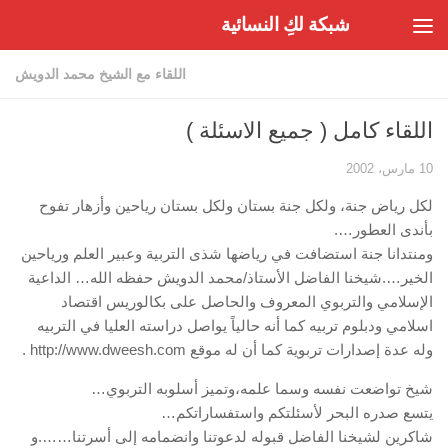
شبكة لكِ النسائية
Skip to content
اللقاء مع الشيخ محمد الدويش
اللقاء كامل ( جميع الاسئلة )
10 مارس، 2002
لكل رياض جنة، ولكل جنة بستان ولكل بستان رياحين وأزهار تفوح
بأندى العطور….
ومنتدانا جنة استضافت في رياضها شذى التربية وعبير العلم ورياحين
الخير….شيخنا الفاضل الأستاذ/محمد الدويش حفظه الله… الداعية
الإسلامي والتربوي المعروف والحاصل على بكالوريس اقتصاد
اسلامي ودبلوم تربيه كما أنه حالياً يواصل دراسته العليا في التربيه
وله عدة إصدارات تربوية كما أن له موقع http://www.dweesh.com .
شيخ تواضعت نفسه وسما علمه،وتميز أسلوبه التربوي…
يتسع صدره البحر لأسئلتكم واستفساراتكم…
شاكرين لشيخنا الفاضل قبوله لدعوتنا وانضمامه إلى أسرتنا…….و