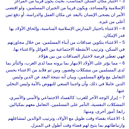
3 – اختيار مكان السكن المناسب، بحيث يكون قريباً من المراكز
الإسلامية والمساجد، ويكون قريبا من الجيران المسلمين، ولو اقتضى
الأمر ان يضحى الإنسان بالبعد عن مكان العمل والدراسة، أو دفع ثمن
أعلى من غيره.
4 – الاعتناء باختيار المدارس الإسلامية المناسبة، وإلحاق الأولاد بها
قدر الإمكان.
5 – الاعتناء بتكوين صداقات من أبناء المسلمين، من خلال مجاورتهم
في السكن، وترتيب الأنشطة الاجتماعية بين العوائل والاعتناء بها،
فهي تعطي فرصة لاختيار الصداقات من بين هؤلاء.
6 – مما يؤثر على الأولاد الانبهار بما يرونه مما لدى الغرب، والتأثر بما
لدى المسلمين من مشكلات وقصور، ومن ثم فلابد من الاعتناء بحسن
التعامل مع واقع المسلمين، وبيان أنه نتيجة البعد عن الدين وليس
الدين عاملا في ذلك. وأن واجبنا السعي للنهوض بالأمة وليس التخلي
عنها.
7 – إبراز الوجه الآخر للغرب: كالفساد الاجتماعي والأمني والأسري،
المشكلات النفسية، التآمر على المسلمين، التعامل معهم بمكيالين.
رابعا: أمور أخرى، ومنها:
1- الاعتناء بقضاء وقت طويل مع الأولاد، وترتيب الوالدين لمشاغلهم
وارتباطاتهم بما يتيح لهم قضاء وقت أطول في المنزل.