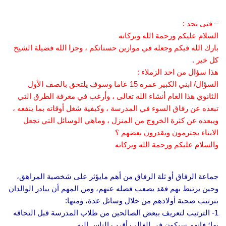
– فتى نجد :
السلام عليكم ورحمة الله وبركاته
بارك الله فيكم وجعله في موازين حسناتكم ، وجزا الله فضيلة الشيخ
كل خير .
هذا سؤال من احد الزملاء :
السؤال/ ابني الكبير عمره 15 عاما وسوف يلتحق بالصف الأول
الثانوي هذا العام أنشاء الله تعالى ، وأرغب في معرفة الطرق التي
تبعده عن رفاق السوء في المدرسة ، وكيفية شغل أوقاته بما ينفعه ،
ويبعده عن كثرة الخروج من المنزل ، وماهي الوسائل التي تجعل
الابناء يحترمون ويقدرون بعضهم ؟
والسلام عليكم ورحمة الله وبركاته
جماعة الرفاق أو ثلة الرفاق من أهم مايؤثر على شخصية المراهق،
وحين يرتبط بهم فقد يصعب فصله عنهم، ومن المهم أن يبادر الوالدان
بترتيب صحبة أولادهم من خلال وسائل عدة، ومنها:
1- الترتيب لتعريف ببعض الصالحين من طلاب المدرسة قبل التحاقه
بها؛ فإنهم سيكون في الغالب أقرب الناس إليه.