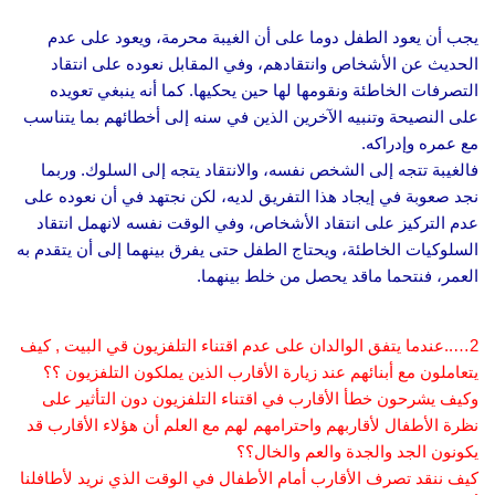
يجب أن يعود الطفل دوما على أن الغيبة محرمة، ويعود على عدم
الحديث عن الأشخاص وانتقادهم، وفي المقابل نعوده على انتقاد
التصرفات الخاطئة ونقومها لها حين يحكيها. كما أنه ينبغي تعويده
على النصيحة وتنبيه الآخرين الذين في سنه إلى أخطائهم بما يتناسب
مع عمره وإدراكه.
فالغيبة تتجه إلى الشخص نفسه، والانتقاد يتجه إلى السلوك. وربما
نجد صعوبة في إيجاد هذا التفريق لديه، لكن نجتهد في أن نعوده على
عدم التركيز على انتقاد الأشخاص، وفي الوقت نفسه لانهمل انتقاد
السلوكيات الخاطئة، ويحتاج الطفل حتى يفرق بينهما إلى أن يتقدم به
العمر، فنتحما ماقد يحصل من خلط بينهما.
2…..عندما يتفق الوالدان على عدم اقتناء التلفزيون قي البيت , كيف
يتعاملون مع أبنائهم عند زيارة الأقارب الذين يملكون التلفزيون ؟؟
وكيف يشرحون خطأ الأقارب في اقتناء التلفزيون دون التأثير على
نظرة الأطفال لأقاربهم واحترامهم لهم مع العلم أن هؤلاء الأقارب قد
يكونون الجد والجدة والعم والخال؟؟
كيف ننقد تصرف الأقارب أمام الأطفال في الوقت الذي نريد لأطافلنا