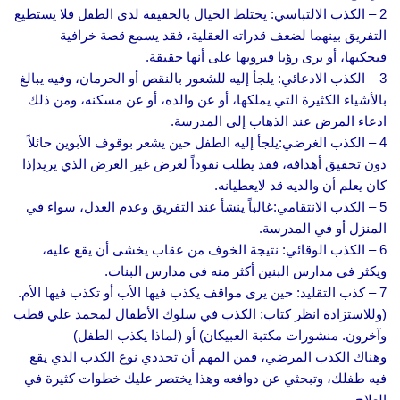
2 – الكذب الالتباسي: يختلط الخيال بالحقيقة لدى الطفل فلا يستطيع
التفريق بينهما لضعف قدراته العقلية، فقد يسمع قصة خرافية
فيحكيها، أو يرى رؤيا فيرويها على أنها حقيقة.
3 – الكذب الادعائي: يلجأ إليه للشعور بالنقص أو الحرمان، وفيه يبالغ
بالأشياء الكثيرة التي يملكها، أو عن والده، أو عن مسكنه، ومن ذلك
ادعاء المرض عند الذهاب إلى المدرسة.
4 – الكذب الغرضي:يلجأ إليه الطفل حين يشعر بوقوف الأبوين حائلاً
دون تحقيق أهدافه، فقد يطلب نقوداً لغرض غير الغرض الذي يريدإذا
كان يعلم أن والديه قد لايعطيانه.
5 – الكذب الانتقامي:غالباً ينشأ عند التفريق وعدم العدل، سواء في
المنزل أو في المدرسة.
6 – الكذب الوقائي: نتيجة الخوف من عقاب يخشى أن يقع عليه،
ويكثر في مدارس البنين أكثر منه في مدارس البنات.
7 – كذب التقليد: حين يرى مواقف يكذب فيها الأب أو تكذب فيها الأم.
(وللاستزادة انظر كتاب: الكذب في سلوك الأطفال لمحمد علي قطب
وآخرون. منشورات مكتبة العبيكان) أو (لماذا يكذب الطفل)
وهناك الكذب المرضي، فمن المهم أن تحددي نوع الكذب الذي يقع
فيه طفلك، وتبحثي عن دوافعه وهذا يختصر عليك خطوات كثيرة في
العلاج.