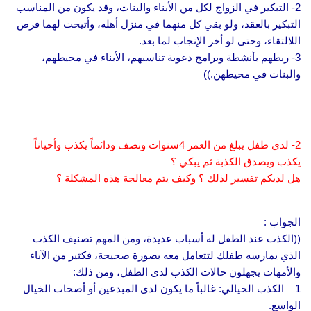
2- التبكير في الزواج لكل من الأبناء والبنات، وقد يكون من المناسب
التبكير بالعقد، ولو بقي كل منهما في منزل أهله، وأتيحت لهما فرص
اللالتقاء، وحتى لو أخر الإنجاب لما بعد.
3- ربطهم بأنشطة وبرامج دعوية تناسبهم، الأبناء في محيطهم،
والبنات في محيطهن.))
2- لدي طفل يبلغ من العمر 4سنوات ونصف ودائماً يكذب وأحياناً
يكذب ويصدق الكذبة ثم يبكي ؟
هل لديكم تفسير لذلك ؟ وكيف يتم معالجة هذه المشكلة ؟
الجواب :
((الكذب عند الطفل له أسباب عديدة، ومن المهم تصنيف الكذب
الذي يمارسه طفلك لتتعامل معه بصورة صحيحة، فكثير من الآباء
والأمهات يجهلون حالات الكذب لدى الطفل، ومن ذلك:
1 – الكذب الخيالي: غالباً ما يكون لدى المبدعين أو أصحاب الخيال
الواسع.