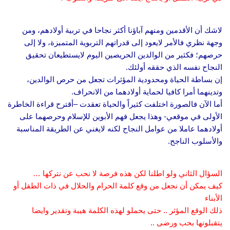
لاشك أن الأقدمين ومنهم آباؤنا أكثر نجاحا في تربية أولادهم، ومن
وجهة نظري فالأمر لايعود إلى قدراتهم التربوية المتميزة، ولا إلى
حرصهم؛ فكثير من الوالدين الحريصين اليوم لايستطيعان تحقيق
النجاح نفسه الذي حققه أولئك.
إن بساطة الحياة ومحدودية المؤثرات تجعل من حرص الوالدين،
وتدينهما أمرا كافيا لحماية أولادهما من الانحراف.
أما الآن فالصورة اختلفت كثيراً والحياة تعقدت –أقترح قراءة الخاطرة
الأولى في موقعي- وهذا يجعل فهم الأبوين للإسلام وحرصهما على
أولادهما عاملا من عوامل النجاح لكنه لايغني عن الطريقة المناسبة
والأسلوب الناجح.
السؤال الثاني ولو اطلنا لكن هذه فرصة لا نحب عن نتركها …
كيف يمكن أن نجعل من وقع كلمة الحرام والحلال في ذات الطفل أو
الأبناء
ذلك الوقع المؤثر .. حتى يحملو لهذه الكلمة هيبة وتقدير وايضا
يتقبلونها بحب ورضى ..