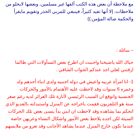
مع ملاحظة أن بعض هذه الكتب ألفها غير مسلمين، وبعضها لايخلو من
ملاحظات، إلا أنها تفيد كثيراً، فينبغي للمربي الحذر وتقويم مايقرأ
والحكمة ضالة المؤمن.))
– سائلة :
حياك الله ياشيخنا واحببت ان اطرح بعض التسأولات التي طالما
ارقتني لعلي اجد عندكم الجواب الشافي .
1- انا امرأة عربيه واعيش في دوله اجنبيه ولدي ابناء أحدهم ولد
وعمره 6 سنوات وقد لاحظت عليه الأهتمام بالأمور والحركات
الجنسية واتوقع ان السبب الرئيسي لأثارة تلك الغرائز لديه رغم صغر
سنة هو التلفزيون فقمت باخراجه عن المنزل واستبدلته بالفديو الذي
اتحكم بما يشاهده وقد لاحظت ان ابني بدأ ينسى بعض تلك الحركات
السيئة لكن اجده يلاحظ بعض الأمور واشكال النساء وعريهن خاصة
عندما نكون خارج المنزل عندما يشاهد الأجانب وقد تعرو من ملابسهم
.