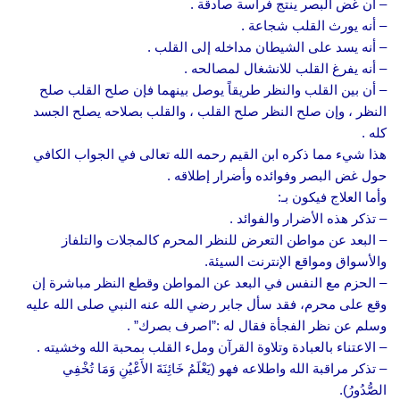
– أن غض البصر ينتج فراسة صادقة .
– أنه يورث القلب شجاعة .
– أنه يسد على الشيطان مداخله إلى القلب .
– أنه يفرغ القلب للانشغال لمصالحه .
– أن بين القلب والنظر طريقاً يوصل بينهما فإن صلح القلب صلح
النظر ، وإن صلح النظر صلح القلب ، والقلب بصلاحه يصلح الجسد
كله .
هذا شيء مما ذكره ابن القيم رحمه الله تعالى في الجواب الكافي
حول غض البصر وفوائده وأضرار إطلاقه .
وأما العلاج فيكون بـ:
– تذكر هذه الأضرار والفوائد .
– البعد عن مواطن التعرض للنظر المحرم كالمجلات والتلفاز
والأسواق ومواقع الإنترنت السيئة.
– الحزم مع النفس في البعد عن المواطن وقطع النظر مباشرة إن
وقع على محرم، فقد سأل جابر رضي الله عنه النبي صلى الله عليه
وسلم عن نظر الفجأة فقال له :”اصرف بصرك” .
– الاعتناء بالعبادة وتلاوة القرآن وملء القلب بمحبة الله وخشيته .
– تذكر مراقبة الله واطلاعه فهو (يَعْلَمُ خَائِنَةَ الأَعْيُنِ وَمَا تُخْفِي
الصُّدُورُ).