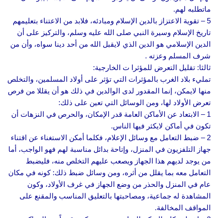
ماتطلبه لهم.
5 – تقوية الاعتزاز بالدين الإسلام ومبادئه، فلابد من الاعتناء بتعليمهم
تاريخ الإسلام وسيرة النبي صلى الله عليه وسلم، والتركيز على أن
الدين الإسلامي هو الدين الذي لايقبل الله من أحد دينا سواه، وأن من
شرف المسلم وعزته .
ثالثا: تقليل التعرض للمؤثرا ت الخارجية:
تمليء بلاد الغرب بالمؤثرات التي تؤثر على أولاد المسلمين، والتخلص
منها لايمكن، إنما المقدور لدى الوالدين في ذلك هو أن يقللا من فرص
تعرض الأولاد لها، ومن الوسائل التي تعين على ذلك:
1 – الابتعاد عن الأماكن العامة قدر الإمكان، والحرص في النزهات أن
تكون في أماكن لايكثر فيها الناس.
2 – ضبط التعامل مع وسائل الإعلام، فكلما أمكن الاستغناء عن اقتناء
جهاز التلفزيون في المنزل، وإتاحة بدائل مناسبة لهم فهو الواجب، أما
من يوجد لديهم هذا الجهاز ويصعب عليهم التخلص منه، فليضبط
التعامل معه بما يقلل من أثره، ومن وسائل ضبط ذلك: كونه في مكان
عام في المنزل والحذر من وضع الجهاز في غرف الأولاد، وكون
المشاهدة له جماعية، ومصاحبتها بالتعليق المناسب والمقنع على
المواقف المخالفة.