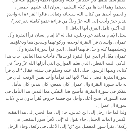
بعدهما وهما أخذاها من كلام السلف رضوان الله عليهم أجمعين،
والجميع أخذها من كتاب الله سبحانه وتعالى، قالوا “لقراءة آية واحدةٍ
بتدبر خيرٌ وأحب إلى الله عزّ وجلّ من قراءة ختمةٍ كاملة بغير تدبر”،
الله أكبر، تأمل الفرق أيها العاقل!!!
سئل الإمام مجاهد عن رجلين، قيل له “يا إمام إنسان قرأ البقرة وآل
عمران، وإنسان قرأ البقرة لوحده، وركوعهما وسجودهما ودعاؤهما
وتسليمهما كله واحدٌ، فأيهما أفضل، الذي قرأ سورة البقرة وآل
عمران معًا، أم الذي قرأ البقرة لوحدها”، فأجاب هذا العالم، أجاب هذا
الذكي النبيه الفطن، الذي يعلم الموازين التي أنزلها الله عزّ وجلّ في
كتابه، وبينها الرسول صلى الله عليه وسلم في سنته، فقال “الذي قرأ
سورة البقرة أفضل ، لما؟ لأنها لما قرأها وأخذ نفس الوقت الذي قرأ
به ذاك سورة البقرة وآل عمران كان يتمعن، كان يتدبر، كان يتأمل
يتفكر في سورة البقرة، فأصبح هذا التفكر، هذا التدبر، هذا التأمل في
هذه السورة، أصبح أعلى وأجل من قضية حروفٍ تُقرأ بدون تدبرٍ لآيات
سورة آل عمران.
ولذا لما جاء رجل إلى ابن عباس، جاء إلى هذا الحبر، إلى هذا الفقيه
الكبير و العالم الجليل، جاء يقول له “إني لأقرأ سور المفصل في
ركعة”، يقرأ سور المفصل من “ق” إلى الأعلى في ركعة، وجاء الرجل