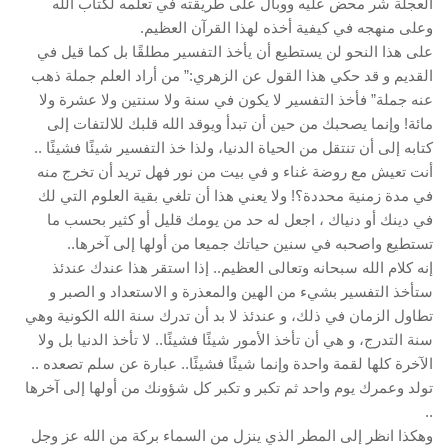
العجلة شر محض عليه ووبال على طريقته في تعلمه لكتاب الله
وعلى منهجه في كيفية أخذه لهذا القرآن العظيم.
على هذا النحو لن يستطيع أن يأخذ التفسير مطلقًا بل كما قيل في
القديم و قد حكي هذا القول عن الزهري:” من أراد العلم جملة ذهب
عنه جملة” فأخذ التفسير لا يكون في سنة ولا سنتين ولا عشرة ولا
مائة! وإنما يصحبك من حين أن تبدأ ويوقد الله قلبك للالتفات إلى
كتابه إلى أن تنتقل من الحياة الدنيا، ولذا خذ التفسير شيئًا فشيئًا ..
أنت تعيش مع روضة غناء و في بيت من نور فهل تريد أن تخرج منه
في مدة زمنية محددة؟! ولا يعني هذا أن تلغي بقية العلوم التي لك
في دينك أو دنياك ، اجعل له حد من يومك قليل أو كثير بحسب ما
تستطيع واصحبه في سنين حياتك جميعا من أولها إلى آخرها..
إنه كلام الله سبحانه وتعالى العظيم.. إذا استقر هذا عندك عندئذ
ستأخذ التفسير بشيء من الهين والمعذرة و الاستعداد و الصبر و
تطاول الزمان في ذلك، و عندئذ لا بد أن تدرك سنة الله الكونية وهي
سنة التدرج، و هي أن تأخذ الأمور شيئًا فشيئًا.. لا تأخذ الدنيا بل ولا
الآخرة كلها لقمة واحدة وإنما شيئًا فشيئًا.. عبارة عن سلم تصعده ..
تولد وعمرك يوم واحد ثم تكبر و تكبر كل شؤونك من أولها إلى آخرها
..
وهكذا انظر إلى المطر الذي ينزل من السماء بركة من الله عز وجل