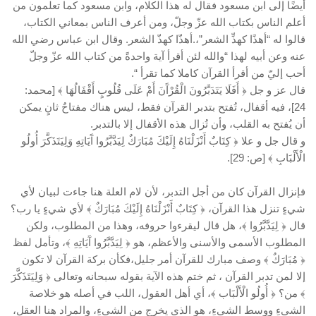
أيضًا إلى ابن مسعود فقال له هذا الكلام، وابن مسعود كما تعلمون من
أعلم الناس بكتاب الله عزّ وجلّ، ومن أعرف الناس بمعاني الكتاب،
قالوا له “أهذًا كهذِّ الشعر”،.أهذّا كهذّ الشعر. وقال ابن عباس رضي الله
عنه وعن أبيه لهذا “والله لئن أقرأ آية واحدةً من كتاب الله عزّ وجلّ
أحب إليّ من أقرأ القرآن كاملا كما تقرأ “.
قال عز و جل ﴿ أَفَلَا يَتَدَبَّرُونَ الْقُرْآَنَ أَمْ عَلَى قُلُوبٍ أَقْفَالُهَا ﴾ [محمد:
24]، فيه أقفال، تُفتح بتدبر القرآن فقط، ليس هناك مفتاحٌ ثانٍ يمكن
أن يُفتح به القلب، وأن تُزال هذه الأقفال إلا بالتدبر.
و قال جل و علا ﴿ كِتَابٌ أَنْزَلْنَاهُ إِلَيْكَ مُبَارَكٌ لِيَدَّبَّرُوا آَيَاتِهِ وَلِيَتَذَكَّرَ أُولُو
الْأَلْبَابِ ﴾ [ص: 29].
فإنزال القرآن كان من أجل التدبر، لأن لام العلة هنا جاءت لبيان لأي
شيءٍ تنزل هذا القرآن، ﴿ كِتَابٌ أَنْزَلْنَاهُ إِلَيْكَ مُبَارَكٌ ﴾ لأي شيءٍ يا رب؟
قال ﴿ لِيَدَّبَّرُوا ﴾، هل قال ليقرءوا حروفه، وهذا من المطلوب، ولكن
المطلوب الأسمى والأسنى والأعظم، هو ﴿ لِيَدَّبَّرُوا آَيَاتِهِ ﴾، وتأمل لفظ
﴿ مُبَارَكٌ ﴾ وصف مبارك للقرآن أمر جليل،فكأن بركة القرآن لا تكون
إلا لمن تدبر القرآن ، ثم ختم هذه الآية بقوله سبحانه وتعالى ﴿ وَلِيَتَذَكَّرَ
﴾ من؟ ﴿ أُولُو الْأَلْبَاب ﴾، أي أهل العقول، اللب في أصله هو خلاصة
الشيءِ ووسط الشيءِ، هو الذي يخرج من الشيءِ، والمراد هنا العقل،