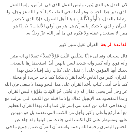
لأن العقل هو الذي يُدبر، وليس العقل الذي في الرأس، وإنما العقل
الذي يدير هذا الجسد، وهو أصله في القلب كما أخبر الله عز وجل، وله
ارتباط بالعقل، ﴿ أُولُو الْأَلْبَابِ ﴾ هنا أهل العقول، فإذًا الذي لا يتدبر
القرآن والذي لا يتذكر بالقرآن هل هو من أولي الألباب؟ لا، إذًا هو
ممن لا يستخدم عقله ولا فكره في ما أمر الله عزّ وجلّ به.
القاعدة الرابعة
:القرآن ثقيل متين كبير
قال سبحانه وتعالى ﴿ إِنَّا سَنُلْقِي عَلَيْكَ قَوْلاً ثَقِيلاً ﴾ ثقيلا أي أنه متين
وأنه قوي وأنه كبير وأنه شديد ليس بالهين أبدًا استحضارها بالمعنى
يعينك أيها المؤمن على أن تقبل على كتاب ربك إقبالا يليق بهذا
القرآن، كثير من الناس يأخذ القرآن هكذا كما يأخذ جريدة أو مجلة..
كما يأخذ أدنى كتاب يأخذ القرآن على هذا النحو وهذا لا ينبغي فإن الله
عز وجل أمر يحيى فقال له ﴿ يَا يَحْيَى خُذِ الكِتَابَ بِقُوَّةٍ ﴾ ليس القرآن
وإنما المقصود هنا الإنجيل فذاك وإلا ما قبله من الكتب التي تنزلت مع
أن هذا في كتاب من كتب بني إسرائيل فما بالك بهذا القرآن العظيم
مع أنه أرفع وأعلى وأكبر وأجل من الكتب التي تقدمه بل هو مهيمن
عليها ومسيطر على كل الكتب التي جاءت من قبلها وقد جاء عن
الحسن البصري رحمه الله رحمة واسعة أن القرآن ضمن جميع ما في