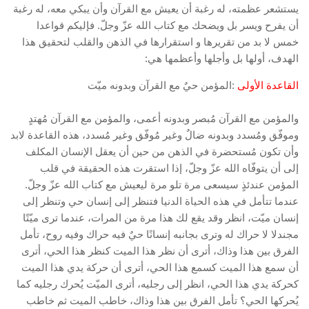
يستشعر عظمته، له رغبة أن يعيش مع القرآن وأن يبكي معه، له رغبة
أن يفرح ويسر بل ويضحك مع كتاب الله عزّ وجلّ. فإليكم قواعدا
خمس لا بد من تقريرها و استقرارها في الذهن والقلب لتحقيق هذا
الهدف، أولها بل وأجلها وأعظمها هي:
القاعدة الأولى
:المؤمن حيٌ مع القرآن وبدونه ميّت
والمؤمن مع القرآن مُبصر وبدونه أعمى، والمؤمن مع القرآن مُهتدٍ
وموفّق ومُسدد وبدونه ضالٌ وغير مُوفّق وغير مُسدد، هذه القاعدة لابد
وأن تكون مُستحضرة في الذهن من حين أن يعقل الإنسان المكلف
إلى أن يتوفّاه الله عزّ وجلّ، إذا استقرت هذه الحقيقة في قلب
المؤمن عندئذٍ سيسعى مرة تلو مرة ليعيش مع كتاب الله عزّ وجلّ.
عندما تتأمل في هذه الحياة الدنيا فتنظر إلى إنسان حي وتنظر إلى
إنسان ميّت، انظر وقد يقع لك هذا مرة من المرات، عندما ترى ميّتًا
مجندلا لا حراك له وترى بجانبه إنسانًا حيٌ فيه حراك وفيه روح، تأمل
الفرق بين هذا وذاك، أترى أن نظر هذا الميت كنظر هذا الحي، أترى
أن سمع هذا الميت كسمع هذا الحي، أترى أن حركة يدي هذا الميت
كحركة يدي هذا الحي، انظر إلى رجليه، أترى الميّت يُحرك رجليه كما
يُحركها الحي؟ تأمل الفرق بين هذا وذاك، خاطب الميت ثم خاطب