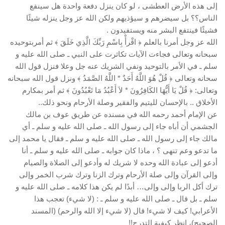
إلى هذه الأرض العطشى ، لو كان ينزل دفعة واحدة هل سينفع
الناس؟؟ بل سيضرهم و سيؤذيهم ولكن الله عز وجل ينزله شيئًا
فشيئًا فينتفع البشر منه ويستفيدون .
الله عز وجل أمرنا بالعلم ﴿ اقْرأْ بِاسْمِ رَبِّكَ الَّذِي خَلَقَ ﴾ ثم أمربتوحيده
سبحانه وتعالى فجاءت الآيات تكاثرت على النبي ـ صلى الله عليه و
سلم ـ في الأمر بالتوحيد ونفي الشريك عنه جل وعلا فنزل قول الله
سحانه وتعالى ﴿ قُلْ هُوَ اللَّهُ أَحَدٌ * اللَّهُ الصَّمَدُ ﴾ ونزل قول الله سبحانه
وتعالى: ﴿ قُلْ يَا أَيُّهَا الكَافِرُونَ * لاَ أَعْبُدُ مَا تَعْبُدُونَ ﴾ ثم أمر بمكارم
الأخلاق .. بالإحسان لليتيم والفقير وصلة الأرحام ونحو ذلك..
عن الإمام أحمد رحمه الله في مسنده عن طريق عوف بن مالك
الجشمي أن أباه جاء إلى رسول الله ـ صلى الله عليه و سلم ـ أي
مالك جاء إلى رسول الله ـ صلى الله عليه و سلم ـ فقال يا محمد إلى
ما تدعو وعم تنهى ؟ ، ماذا كان جوابه ـ صلى الله عليه و سلم ـ أنا
أدعو إلى عبادة الله وحده لا شريك له وأدعو إلى الصلاة والصيام
وإلى القرآن وإلى صلة الأرحام وترك الزنا وترك شرب الخمر وإلى
ترك أكل الربا وإلى وإلى… أبدًا لم يكن هذا كلامه ـ صلى الله عليه و
سلم ـ بل قال ـ صلى الله عليه و سلم ـ : (لا شيء) تعجب هذا
الأعرابي! كيف لا شيء! قال (لا شيء إلا الله والرحم) (المسند
الصحيح)، انظر كيفية التدرج!!