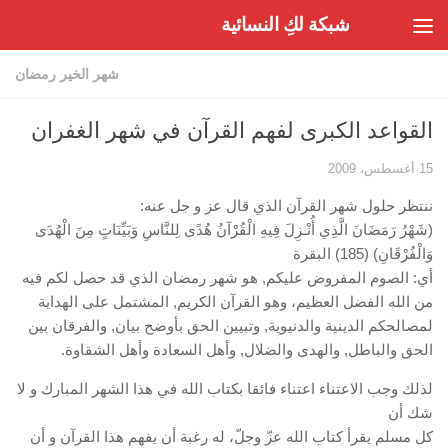
شبكة لكِ النسائية
Skip to content
شهر الخير رمضان
القواعد الكبرى لفهم القرآن في شهر الغفران
15 أغسطس، 2009
ننتظر حلول شهر القرآن الذي قال عز و جل عنه:
(شَهْرُ رَمَضَانَ الَّذِي أُنْـزِلَ فِيهِ الْقُرْآنُ هُدًى لِلنَّاسِ وَبَيِّنَاتٍ مِنَ الْهُدَى
وَالْفُرْقَانِ) (185) البقرة
أي: الصوم المفروض عليكم, هو شهر رمضان الذي قد حصل لكم فيه
من الله الفضل العظيم، وهو القرآن الكريم, المشتمل على الهداية
لمصالحكم الدينية والدنيوية, وتبيين الحق بأوضح بيان, والفرقان بين
الحق والباطل, والهدى والضلال, وأهل السعادة وأهل الشقاوة.
لذلك وجب الاعتناء اعتناء فائقا بكتاب الله في هذا الشهر المبارك و لا
شك أن
كل مسلم يقرأ كتاب الله عزّ وجلّ، له رغبة أن يفهم هذا القرآن و أن