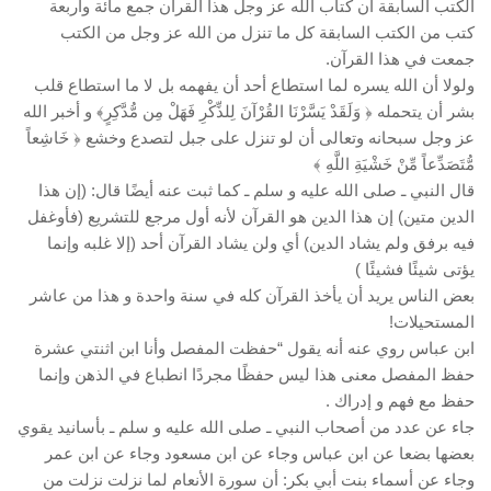
الكتب السابقة أن كتاب الله عز وجل هذا القرآن جمع مائة وأربعة
كتب من الكتب السابقة كل ما تنزل من الله عز وجل من الكتب
جمعت في هذا القرآن.
ولولا أن الله يسره لما استطاع أحد أن يفهمه بل لا ما استطاع قلب
بشر أن يتحمله ﴿ وَلَقَدْ يَسَّرْنَا القُرْآنَ لِلذِّكْرِ فَهَلْ مِن مُّدَّكِرٍ﴾ و أخبر الله
عز وجل سبحانه وتعالى أن لو تنزل على جبل لتصدع وخشع ﴿ خَاشِعاً
مُّتَصَدِّعاً مِّنْ خَشْيَةِ اللَّهِ ﴾
قال النبي ـ صلى الله عليه و سلم ـ كما ثبت عنه أيضًا قال: (إن هذا
الدين متين) إن هذا الدين هو القرآن لأنه أول مرجع للتشريع (فأوغفل
فيه برفق ولم يشاد الدين) أي ولن يشاد القرآن أحد (إلا غلبه وإنما
يؤتى شيئًا فشيئًا )
بعض الناس يريد أن يأخذ القرآن كله في سنة واحدة و هذا من عاشر
المستحيلات!
ابن عباس روي عنه أنه يقول “حفظت المفصل وأنا ابن اثنتي عشرة
حفظ المفصل معنى هذا ليس حفظًا مجردًا انطباع في الذهن وإنما
حفظ مع فهم و إدراك .
جاء عن عدد من أصحاب النبي ـ صلى الله عليه و سلم ـ بأسانيد يقوي
بعضها بضعا عن ابن عباس وجاء عن ابن مسعود وجاء عن ابن عمر
وجاء عن أسماء بنت أبي بكر: أن سورة الأنعام لما نزلت نزلت من