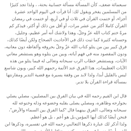
سبعمائة ضعف، كأن المسألة مسألة حسابية بحتة، ، ولذا تجد كثيرًا
من المسلمين يفخر ويقول لك: أنا قرأت في اليوم الواحد عشرة
أجزاء، أو ختمت القرآن في ثلاث أو في أربع، أو ختمت في رمضان
القرآن كاملا أكثر من عشر مرات، أو أقل من ذلك أو أكثر، فيذكر كم
مرةً ختم كتاب الله عزّ وجلّ، وهذا ولاشك أنه أمر عظيم، وجليل،
وحسناته كثيرة كما ثبت ذلك في الأحاديث الصحاح ولكن أيضًا كذلك،
فرق كبير بين من يتلو كتاب الله عزّ وجلّ بحروفه وألفاظه دون معانيه،
ودون المقصود منه في فهم آياته، وبين من يتلوه وهو يستشعر معاني
الآيات، ويستشعر خطاب الرب سبحانه وتعالى له فيما يتلو من هذه
الآيات العظيمات، هذا الفرق عند الأئمة رحمهم الله كبير، وبون شاسع
ليس بالقليل أبدا، ولذا لابد من وقفة يسيرة مع قضية التدبر ومقارنتها
بمسألة قراءة القرآن بلا تدبر.
قال ابن القيم رحمه الله في بيان الفرق بين المصليين، مصلي يصلي
بجوارحه وظاهره، ومصلي يصلى بقلبه وخضوعه وذله وخنوعه لله
سبحانه وتعالى، الفرق بينهما قال “كما الفرق بين السماء والأرض”،
فنحن أيضًا كذلك أيها المؤمن،بل هو أعم ، بل هو أعظم.
ولذا أذكر لك عبارة ذكرها الثعالبي رحمه الله في تفسيره، وذكرها ابن
القيم أيضًا بنصها في عدد من كتبه، وتناقلها الأئمة رحمهم الله من