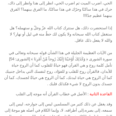
الحي، اضرب الميت ثم اضرب الحي، انظر إلى هذا وانظر إلى ذاك،
حرك في هذا ساكنًا وحرّك في هذا ساكنًا، ما الفرق بينهما؟ الفرق
بينهما عظيم جدًا!!!
إذا استحضرت ذلك، هل ستترك كتاب الله عزّ وجلّ و ستهمله؟ هل
ستغفل كتاب الله سبحانه ولا يكون لك حظٌ منه في ليل أو نهار؟ لا
والله لا يفعل ذلك عاقل.
من الآيات العظيمة الجليلة في هذا الشأن قوله سبحانه وتعالى في
سورة الشورى ﴿ وَكَذَلِكَ أَوْحَيْنَا إِلَيْكَ رُوحاً مِّنْ أَمْرِنَا ﴾ [الشورى: 54]
تأمل كلمة روح و هي القرآن فهو حياةٌ للقلوب كما أن الروح حياة
للأبدان، فالقرآن روح للقلب و للفؤاد، روح لنفسك التي بداخل جنبيك
كما أن الروح هي حياة لبدنك، كما أن الروح هي حياةٌ لجسدك، كما أن
جسدك بدون الروح لا شيء فكذلك قلبك .
القاعدة الثانية
: الأصل في خطاب القرآن أنه موجه إلى القلب
وقد يغفل عن ذلك كثير من المسلمين ليس إلى جوارحه، ليس إلى
سمعه، إلى بصره،إلى أطرافه، لا، وإنما الكلام في أصله هو موجهٌ إلى