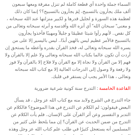
السماء جملة واحدة أي قطعة كاملة لم تنزل مفرقة ومعها سبعون
ألف ملك يجأرون بالتسبيح، لِمَ يجأرون بالتسبيح؟؟ إنما كان ذلك
لعظمة هذه السورة و لجليل قدرها و لكبير منزلتها عند الله سبحانه ،
و معنى” سبحان الله” أي أنزه الله وأقدسه و أبرئه سبحانه وتعالى من
كل نقص.. لأنهم رأوا شيئا عظيمًا و جليلاً ومهيبًا فأخذوا يجأرون
بالتسبيح فالأمر عظيم ليس بالهين أبدًا.. ليس باليسير إلا على من
يسره الله سبحانه وتعالى له، فخذ القرآن بقدره وأعطه ما يستحق إن
أردت أن تكون عالما بكتاب الله سبحانه وتعالى ولا علم إلا بالقرآن ولا
فهم إلا من القرآن ولا نجاة إلا مع القرآن ولا فلاح إلا بالقرآن ولا فوز
ولا رفعة ولا وصول إلى الدرجات العالية إلا مع كتاب الله سبحانه
وتعالى ، هذا الأمر يجب أن يستقر في قلبك.
القاعدة الخامسة
: التدرج سنة كونية شرعية ضرورية
جاء التدرج في الشرع ولابد منه مع كتاب الله عز وجل ، قد يسأل
البعض فيقولون: لم الكلام عن التدرج في هذا الموضوع؟ فالكلام عن
التدبر و التفسير وعن أثر القرآن على الإنسان.. فلم يأت الكلام عن
التدرج من ضمن الحديث عن القرآن؟ إن مما يلحظ على كثير من
المسلمين أنه يستعجل كثيرًا في طلب علم كتاب الله عز وجل وهذه