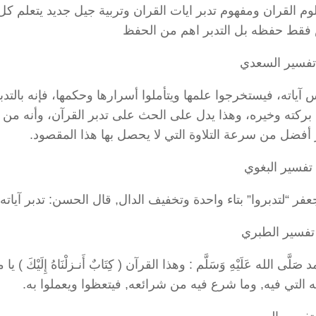
م القران ومفهوم تدبر ايات القران وتربية جيل جديد يتعلم كل
فقط حفظه بل التدبر اهم من الحفظ
تفسير السعدي
بر الناس آياته، فيستخرجوا علمها ويتأملوا أسرارها وحكمها، فإنه بالتدب
رك بركته وخيره، وهذا يدل على الحث على تدبر القرآن، وأنه من
ر أفضل من سرعة التلاوة التي لا يحصل بها هذا المقصود.
تفسير البغوي
قرأ أبو جعفر “لتدبروا” بتاء واحدة وتخفيف الدال, قال الحسن: تدبر آياته:
تفسير الطبري
َلَّى الله عَلَيْهِ وَسَلَّم : وهذا القرآن ( كِتَابٌ أَنـزلْنَاهُ إِلَيْكَ ) ي
وا حُجَج الله التي فيه, وما شرع فيه من شرائعه, فيتعظوا ويعملوا به.