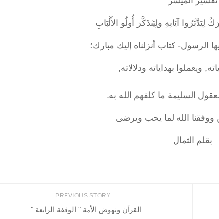
تفسير الميسر
َكٌ لِيَدَّبَّرُوا آيَاتِهِ وَلِيَتَذَكَّرَ أُولُو الأَلْبَابِ
ها الرسول- كتاب أنزلناه إليك مبارك؛
ته, ويعملوا بهداياته ودلالاته,
عقول السليمة ما كلفهم الله به.
ووفقنا الله لما يحب ويرضى
بقلم الثمال
PREVIOUS STORY
القرآن ونهوض الأمة " الوقفة الرابعة "