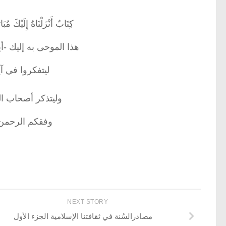
كِتَابٌ أَنْزَلْنَاهُ إِلَيْكَ مُبَار
هذا الموحى به إليك -أي
ليتفكروا في آيا
وليتذكر أصحاب ال
وفقكم الرحمن 
NEXT STORY
مصادرالسُنة في ثقافتنا الإسلامية الجزء الأول