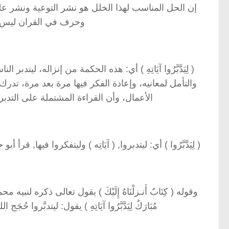
إن الحل المناسب لهذا الخلل هو نشر التوعية ونشر علو
وحرف في القران ليس 
( لِيَدَّبَّرُوا آيَاتِهِ ) أي: هذه الحكمة من إنزاله، ليتد
والتأمل لمعانيه، وإعادة الفكر فيها مرة بعد مرة، تد
الأعمال، وأن القراءة المشتملة على التدب
( لِيَدَّبَّرُوا ) أي: ليتدبروا, ( آيَاتِه ) وليتفكروا فيها, 
وقوله ( كِتَابٌ أَنـزلْنَاهُ إِلَيْكَ ) يقول تعالى ذكره لنبيه محمد ص
مُبَارَكٌ لِيَدَّبَّرُوا آيَاتِهِ ) يقول: ليتدبَّر