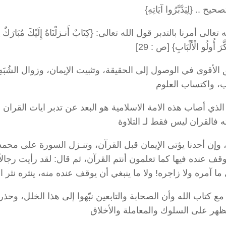
يح .. {لِيَدَّبَّرُوا آيَاتِهِ}
 بالتدبر قول الله تعالى: {كِتَابٌ أَنـزلْنَاهُ إِلَيْكَ مُبَارَكٌ لِيَدَّ
َكَّرَ أُولُو الْأَلْبَابِ} [ص : 29]
 الأقوى في الوصول إلى الحقيقة، وتثبيت الإيمان، وزوال الشُبَه
ب، واكتساب العلوم
 الذي أصاب هذه الامة الاسلامية هو البعد عن تدبر ايات القران 
 فالقران ليس فقط لـ التلاوة
 وإن أحدنا يؤتى الإيمان قبل القرآن، وتنـزل السورة على محم
وقف عنده فيها كما تعلمون أنتم القرآن، ثم قال: لقد رأيت رجالاً
ما آمره ولا زاجره! ولا ما ينبغي أن يوقف عنده منه، ينثره نثر ا
ع كتاب الله وأن الصحابة والتابعين نبّهوا إلى هذا الخلل، وحذر
ستظهر على السلوك والمعاملة والأخلاق