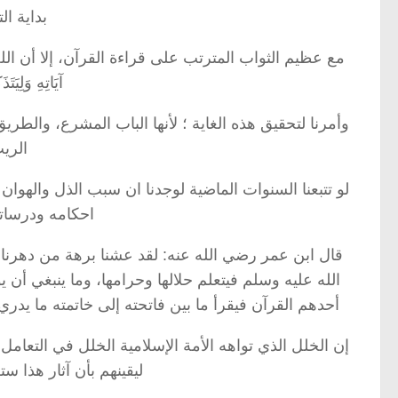
بداية التصح
مع عظيم الثواب المترتب على قراءة القرآن، إلا أن الله تعالى أمرنا
آيَاتِهِ وَلِيَتَذ
وأمرنا لتحقيق هذه الغاية ؛ لأنها الباب المشرع، والطريق
الري
لو تتبعنا السنوات الماضية لوجدنا ان سبب الذل والهوان
احكامه ودرساته
قال ابن عمر رضي الله عنه: لقد عشنا برهة من دهرنا،
الله عليه وسلم فيتعلم حلالها وحرامها، وما ينبغي أن ي
أحدهم القرآن فيقرأ ما بين فاتحته إلى خاتمته ما يدري 
إن الخلل الذي تواهه الأمة الإسلامية الخلل في التعامل م
ليقينهم بأن آثار هذا 