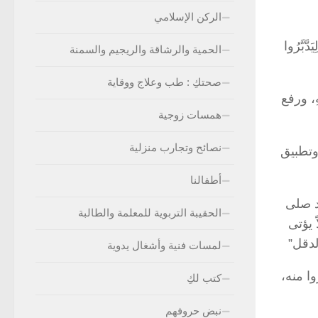
الركن الإسلامي
بَّرُوا
الحمية والرشاقة والريجيم والسمنة
صحتكِ : طب وعلاج ووقاية
ِ، ورفع
همسات زوجية
نصائح وتجارب منزلية
وتطبيق
أطفالنا
د صلى
الحقيبة التربوية للمعلمة والطالبة
 يؤتى
لدقل”
لمسات فنية وأشغال يدوية
وا منه،
كتب لكِ
نبض حروفهم