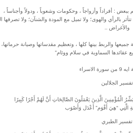
ض : أفراداً وأزواجاً ، وحكومات وشعوباً ، ودولاً وأجناساً ،
تتأثر بالرأي والهوى؛ ولا تميل مع المودة والشنآن؛ ولا تصرفها ا
والأغراض ..
جميعها والربط بينها كلها ، وتعظيم مقدساتها وصيانة حرماتها،
يع عقائدها السماوية في سلام ووئام”
ورة الاسراء
تفسير الجلالين
قَةِ الَّتِي “هِيَ أَقْوَم” أَعْدَل وَأَصْوَب
تفسير الطبري