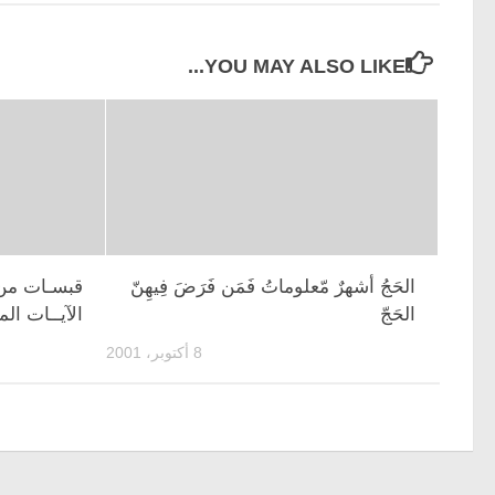
YOU MAY ALSO LIKE...
الحَجُ أشهرٌ مّعلوماتُ فَمَن فَرَضَ فِيهِنّ
قبسـات من 
الحَجّ
الآيــات ال
8 أكتوبر، 2001