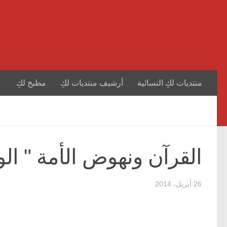
منتديات لكِ النسائية
أرشيف منتديات لكِ
مطبخ لكِ
القرآن ونهوض الأمة " الوق
26 أبريل، 2014