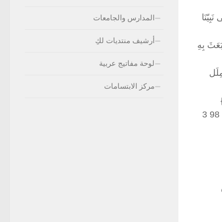
َبِيّنَا
المدارس والجامعات
أرشيف منتديات لكِ
عَثَ بِهِ
لوحة مفاتيج عربية
مِلَل
مركز الابتسامات