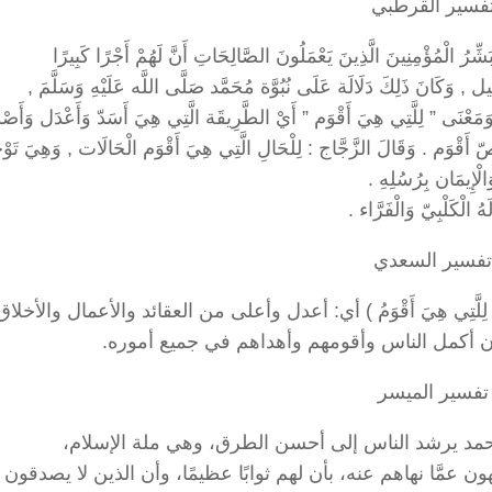
فسير القرطبي
ل , وَكَانَ ذَلِكَ دَلَالَة عَلَى نُبُوَّة مُحَمَّد صَلَّى اللَّه عَلَيْهِ وَسَلَّمَ ,
َاء . وَمَعْنَى ” لِلَّتِي هِيَ أَقْوَم ” أَيْ الطَّرِيقَة الَّتِي هِيَ أَسَدّ وَأَعْدَل وَأَ
ْوَم . وَقَالَ الزَّجَّاج : لِلْحَالِ الَّتِي هِيَ أَقْوَم الْحَالَات , وَهِيَ تَوْح
الْإِيمَان بِرُسُلِهِ .
َهُ الْكَلْبِيّ وَالْفَرَّاء .
تفسير السعدي
َّتِي هِيَ أَقْوَمُ ) أي: أعدل وأعلى من العقائد والأعمال والأخلاق
ان أكمل الناس وأقومهم وأهداهم في جميع أموره.
تفسير الميسر
 محمد يرشد الناس إلى أحسن الطرق، وهي ملة الإسلام،
ن عمَّا نهاهم عنه، بأن لهم ثوابًا عظيمًا، وأن الذين لا يصدقون ب