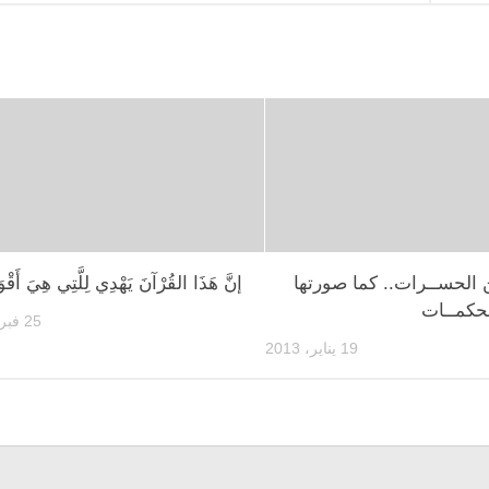
الحســرات.. كما صورتها
إنَّ هَذَا القُرْآنَ يَهْدِي لِلَّتِي هِيَ أَقْو
محكمــات
25 فبراير، 2007
19 يناير، 2013