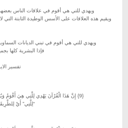
ويهدي للتي هي أقوم في علاقات الناس بعضهم ببع
ويقيم هذه العلاقات على الأسس الوطيدة الثابتة التي لا 
ويهدي للتي هي أقوم في تبني الديانات السماوية 
فإذا البشرية كلها بجم
تفسير الاية ايه 9 من س
{9} إِنَّ هَذَا الْقُرْآنَ يَهْدِي لِلَّتِي هِيَ أَقْوَمُ وَيُبَشِّرُ الْمُؤْمِنِينَ الَّذِينَ يَعْمَلُونَ الصَّالِحَاتِ أَنَّ لَهُمْ أَجْرًا كَبِيرًا
“لِلَّتِي” أَيْ لِلطَّرِي