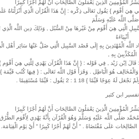
ي هِيَ أَقْوَم } يَقُول تَعَالَى ذِكْره : إِنَّ هَذَا الْقُرْآن الَّذِي أَنْزَلْنَاهُ عَلَى ن
َلَّى اللَّه عَلَيْهِ وَسَلَّمَ
َّبِيلِ الَّتِي هِيَ أَقْوَم مِنْ غَيْرهَا مِنْ السُّبُل , وَذَلِكَ دِين اللَّه الَّذِي بَ
أَنْبِيَاءَهُ
َاد اللَّه الْمُهْتَدِينَ بِهِ إِلَى قَصْد السَّبِيل الَّتِي ضَلَّ عَنْهَا سَائِر أَهْل الْ
الْمُكَذِّبِينَ بِهِ ,
 قَالَ اِبْن زَيْد , فِي قَوْله : { إِنَّ هَذَا الْقُرْآن يَهْدِي لِلَّتِي هِيَ أَقْوَم }
ْمُخَالِف هُوَ الْبَاطِل . وَقَرَأَ قَوْل اللَّه تَعَالَى : { فِيهَا كُتُب قَيِّمَة } 98 3
َيِّمًا } 18 1 : 2 يَقُول : قَيِّمًا مُسْتَقِيمًا .
تفسير ابن كثير
َمَّد صَلَّى اللَّه عَلَيْهِ وَسَلَّمَ وَهُوَ الْقُرْآن بِأَنَّهُ يَهْدِي لِأَقْوَم الطُّرُق
َ الصَّالِحَات عَلَى مُقْتَضَاهُ . ” أَنَّ لَهُمْ أَجْرًا كَبِيرًا ” أَيْ يَوْم الْقِيَامَة.