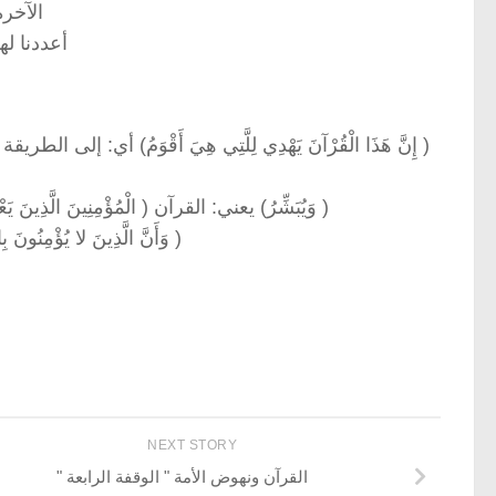
الآخرة
أعددنا لهم
( إِنَّ هَذَا الْقُرْآنَ يَهْدِي لِلَّتِي هِيَ أَقْوَمُ) أي:
( وَيُبَشِّرُ) يعني: القرآن ( الْمُؤْمِنِينَ الَّذِينَ يَ
( وَأَنَّ الَّذِينَ لا يُؤْمِنُونَ ب
NEXT STORY
القرآن ونهوض الأمة " الوقفة الرابعة "