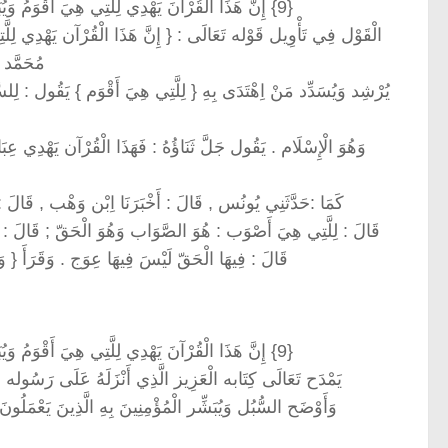
{9} إِنَّ هَذَا الْقُرْآنَ يَهْدِي لِلَّتِي هِيَ أَقْوَمُ وَيُبَشِّرُ الْمُؤْمِنِينَ الَّذِينَ يَعْمَلُونَ الصَّالِحَاتِ أَنَّ لَهُمْ أَجْرًا كَبِيرًا
الْقَوْل فِي تَأْوِيل قَوْله تَعَالَى : { إِنَّ هَذَا الْقُرْآن يَهْدِي لِلَّتِ
مُحَمَّد ص
يُرْشِد وَيُسَدِّد مَنْ اِهْتَدَى بِهِ { لِلَّتِي هِيَ أَقْوَم } يَقُول : لِلس
وَهُوَ الْإِسْلَام . يَقُول جَلَّ ثَنَاؤُهُ : فَهَذَا الْقُرْآن يَهْدِي عِب
كَمَا :حَدَّثَنِي يُونُس , قَالَ : أَخْبَرَنَا اِبْن وَهْب , قَالَ :
قَالَ : لِلَّتِي هِيَ أَصْوَب : هُوَ الصَّوَاب وَهُوَ الْحَقّ ; قَالَ : وَال
قَالَ : فِيهَا الْحَقّ لَيْسَ فِيهَا عِوَج . وَقَرَأَ { وَلَمْ نَجْعَل لَهُ عِوَجًا ق
{9} إِنَّ هَذَا الْقُرْآنَ يَهْدِي لِلَّتِي هِيَ أَقْوَمُ وَيُبَشِّرُ الْمُؤْمِنِينَ الَّذِينَ يَعْمَلُونَ الصَّالِحَاتِ أَنَّ لَهُمْ أَجْرًا كَبِيرًا
يَمْدَح تَعَالَى كِتَابه الْعَزِيز الَّذِي أَنْزَلَهُ عَلَى رَسُوله مُح
وَأَوْضَح السُّبُل وَيُبَشِّر الْمُؤْمِنِينَ بِهِ الَّذِينَ يَعْمَلُون