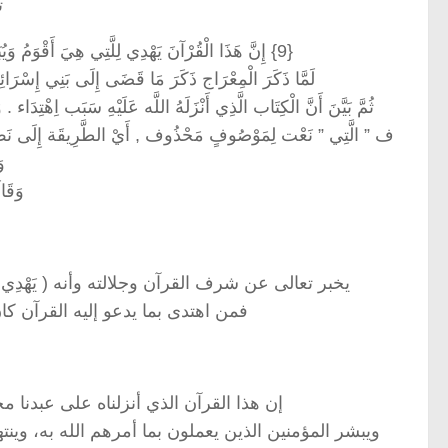
ت
{9} إِنَّ هَذَا الْقُرْآنَ يَهْدِي لِلَّتِي هِيَ أَقْوَمُ وَيُبَشِّرُ الْمُؤْمِنِينَ الَّذِينَ يَعْمَلُونَ الصَّالِحَاتِ أَنَّ لَهُمْ أَجْرًا كَبِيرًا
لَمَّا ذَكَرَ الْمِعْرَاج ذَكَرَ مَا قَضَى إِلَى بَنِي إِسْرَائِي
ثُمَّ بَيَّنَ أَنَّ الْكِتَاب الَّذِي أَنْزَلَهُ اللَّه عَلَيْهِ سَبَب اِهْتِد
ف ” الَّتِي ” نَعْت لِمَوْصُوفٍ مَحْذُوف , أَيْ الطَّرِيقَة إِلَى نَصّ أَق
وَ
وَقَال
يخبر تعالى عن شرف القرآن وجلالته وأنه ( يَهْدِي لِل
فمن اهتدى بما يدعو إليه القرآن ك
إن هذا القرآن الذي أنزلناه على عبدنا
ويبشر المؤمنين الذين يعملون بما أمرهم الله به، وينتهو