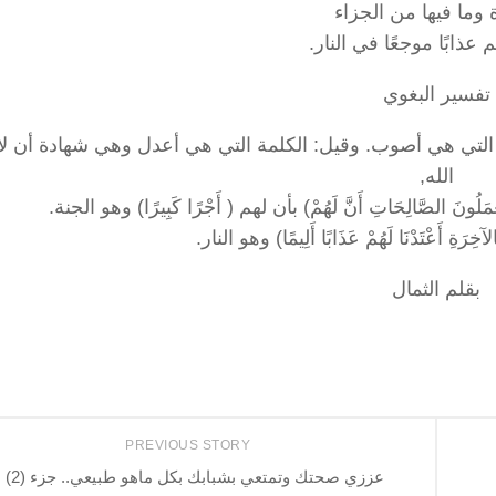
 وما فيها من الجزاء
 عذابًا موجعًا في النار.
تفسير البغوي
 إلى الطريقة التي هي أصوب. وقيل: الكلمة التي هي أعدل وهي شهادة أن لا 
الله,
عْمَلُونَ الصَّالِحَاتِ أَنَّ لَهُمْ) بأن لهم ( أَجْرًا كَبِيرًا) وهو الجنة.
ِالآخِرَةِ أَعْتَدْنَا لَهُمْ عَذَابًا أَلِيمًا) وهو النار.
بقلم الثمال
PREVIOUS STORY
عززي صحتك وتمتعي بشبابك بكل ماهو طبيعي.. جزء (2)