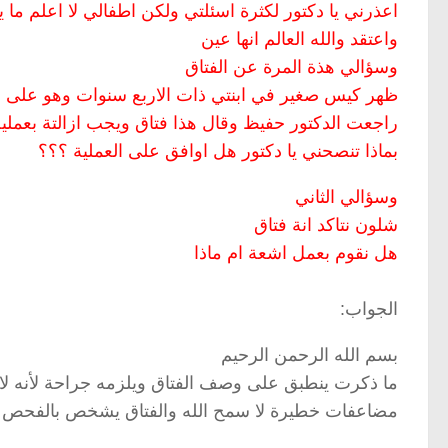
اعذرني يا دكتور لكثرة اسئلتي ولكن اطفالي لا اعلم ما 
واعتقد والله العالم انها عين
وسؤالي هذة المرة عن الفتاق
ظهر كيس صغير في ابنتي ذات الاربع سنوات وهو على من
راجعت الدكتور حفيظ وقال هذا فتاق ويجب ازالتة بعملي
بماذا تنصحني يا دكتور هل اوافق على العملية ؟؟؟
وسؤالي الثاني
شلون نتاكد انة فتاق
هل نقوم بعمل اشعة ام ماذا
الجواب:
بسم الله الرحمن الرحيم
ما ذكرت ينطبق على وصف الفتاق ويلزمه جراحة لأنه ل
مضاعفات خطيرة لا سمح الله والفتاق يشخص بالفحص ول