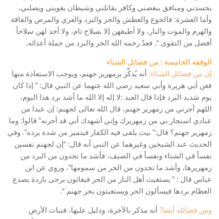
يحسدني ومنافق يبغضني وكافر يقاتلني وشيطان يغويني ويضلني،
وأما العشرة: فالجوع والعطش والحر والبرد والعري والمرض والفاقة
والهرم والموت والنار، ولا أطيقهن إلا بسلاح تام، ولا أجد لهن سلاحاً
أفضل من التقوى “. فعدّ رحمه الله الحر والبرد من جملة أعدائه.
الوقفة الخامسة : من فضائل الشتاء
إن من فضائل الشتاء:
أنه يُذكِّر بزمهرير جهنم، ويوجب الاستعاذة منها
فعن أبي هريرة وأبي سعيد رضي الله عنهما عن النبي قال: ” إذا كان
يوم شديد البرد فإذا قال العبد :لا إله إلا الله ما أشد برد هذا اليوم،
اللهم أجرني من زمهرير جهنم، قال الله تعالى لجهنم: إن عبدا من
عبادي استجار بي من زمهريرك وإني أشهدك أني قد أجرته” قالوا: وما
زمهرير جهنم؟ قال:” بيت يلقى فيه الكفار فيتميز من شدة برده”. وفي
الحديث عند الشيخين وغيرهما عن النبي أنه قال: “إن لجهنم نفسين
نفساً في الشتاء ونفساً في الصيف، فأشد ما تجدون من البرد من
زمهريرها، وأشد ما تجدون من الحر من سمومها”، وروي عن ابن
عباس قال : ” يستغيث أهل النار من الحر فيغاثون برحى باردة يصدع
العظام بردها فيسألون الحر ويستغيثون بحر جهنم “.
ومن فضائله أيضا:
ً أنه مذكر بالآخرة، ودليل عليها، فنبات الأرض