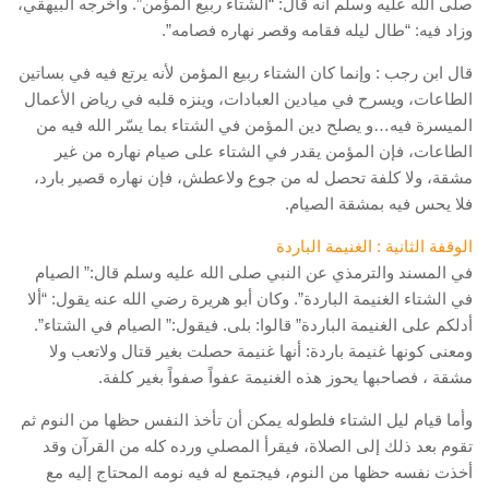
صلى الله عليه وسلم أنه قال: “الشتاء ربيع المؤمن”. وأخرجه البيهقي،
وزاد فيه: “طال ليله فقامه وقصر نهاره فصامه”.
قال ابن رجب : وإنما كان الشتاء ربيع المؤمن لأنه يرتع فيه في بساتين
الطاعات، ويسرح في ميادين العبادات، وينزه قلبه في رياض الأعمال
الميسرة فيه…و يصلح دين المؤمن في الشتاء بما يسّر الله فيه من
الطاعات، فإن المؤمن يقدر في الشتاء على صيام نهاره من غير
مشقة، ولا كلفة تحصل له من جوع ولاعطش، فإن نهاره قصير بارد،
فلا يحس فيه بمشقة الصيام.
الوقفة الثانية : الغنيمة الباردة
في المسند والترمذي عن النبي صلى الله عليه وسلم قال:” الصيام
في الشتاء الغنيمة الباردة”. وكان أبو هريرة رضي الله عنه يقول: “ألا
أدلكم على الغنيمة الباردة” قالوا: بلى. فيقول:” الصيام في الشتاء”.
ومعنى كونها غنيمة باردة: أنها غنيمة حصلت بغير قتال ولاتعب ولا
مشقة ، فصاحبها يحوز هذه الغنيمة عفواً صفواً بغير كلفة.
وأما قيام ليل الشتاء فلطوله يمكن أن تأخذ النفس حظها من النوم ثم
تقوم بعد ذلك إلى الصلاة، فيقرأ المصلي ورده كله من القرآن وقد
أخذت نفسه حظها من النوم، فيجتمع له فيه نومه المحتاج إليه مع