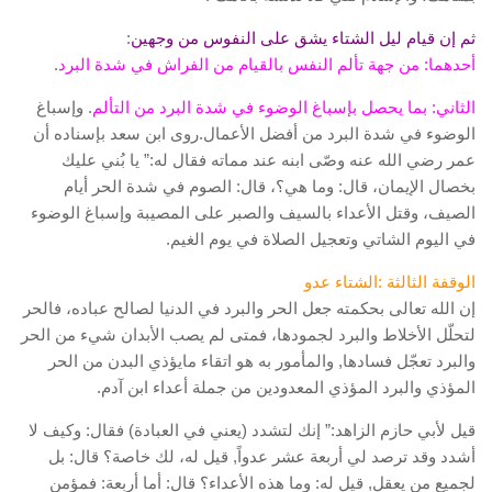
ثم إن قيام ليل الشتاء يشق على النفوس من وجهين
:
أحدهما: من جهة تألم النفس بالقيام من الفراش في شدة البرد
.
الثاني: بما يحصل بإسباغ الوضوء في شدة البرد من التألم
. وإسباغ
الوضوء في شدة البرد من أفضل الأعمال.روى ابن سعد بإسناده أن
عمر رضي الله عنه وصّى ابنه عند مماته فقال له:” يا بُني عليك
بخصال الإيمان، قال: وما هي؟، قال: الصوم في شدة الحر أيام
الصيف، وقتل الأعداء بالسيف والصبر على المصيبة وإسباغ الوضوء
في اليوم الشاتي وتعجيل الصلاة في يوم الغيم.
الوقفة الثالثة :الشتاء عدو
إن الله تعالى بحكمته جعل الحر والبرد في الدنيا لصالح عباده، فالحر
لتحلّل الأخلاط والبرد لجمودها، فمتى لم يصب الأبدان شيء من الحر
والبرد تعجّل فسادها, والمأمور به هو اتقاء مايؤذي البدن من الحر
المؤذي والبرد المؤذي المعدودين من جملة أعداء ابن آدم.
قيل لأبي حازم الزاهد:” إنك لتشدد (يعني في العبادة) فقال: وكيف لا
أشدد وقد ترصد لي أربعة عشر عدواً, قيل له، لك خاصة؟ قال: بل
لجميع من يعقل, قيل له: وما هذه الأعداء؟ قال: أما أربعة: فمؤمن