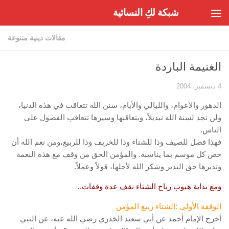
شبكة لكِ النسائية
Skip to content
مقالات دينية متنوعة
الغنيمة الباردة
4 ديسمبر، 2004
الدهور والأعوام، والليالي والأيام، سنن الله تتعاقب في هذه الدنيا،
ولن تجد لسنة الله تبديلاً، وبتعاقبها وسيرها تتعاقب الفصول على
الناس.
فهذا فصل للصيف وذا للشتاء وذا للخريف وذا للربيع،ومن نعم الله أن
خص كل موسم بما يناسبه. والمؤمن الحق من وقف مع هذه النعمة
وتدبرها حق التدبر وشكر الله لأجلها، قولاً وعملاً.
ومع بداية هبوب رياح الشتاء نقف عدة وقفات..
الوقفة الأولى :الشتاء ربيع المؤمن
أخرج الإمام أحمد عن أبي سعيد الخدري رضي الله عنه، عن النبي