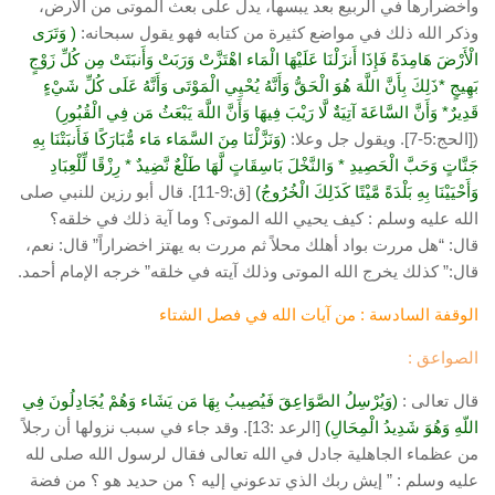
واخضرارها في الربيع بعد يبسها، يدل على بعث الموتى من الأرض،
وذكر الله ذلك في مواضع كثيرة من كتابه فهو يقول سبحانه:
( وَتَرَى
الْأَرْضَ هَامِدَةً فَإِذَا أَنزَلْنَا عَلَيْهَا الْمَاء اهْتَزَّتْ وَرَبَتْ وَأَنبَتَتْ مِن كُلِّ زَوْجٍ
بَهِيجٍ *ذَلِكَ بِأَنَّ اللَّهَ هُوَ الْحَقُّ وَأَنَّهُ يُحْيِي الْمَوْتَى وَأَنَّهُ عَلَى كُلِّ شَيْءٍ
قَدِيرٌ* وَأَنَّ السَّاعَةَ آتِيَةٌ لَّا رَيْبَ فِيهَا وَأَنَّ اللَّهَ يَبْعَثُ مَن فِي الْقُبُورِ)
([الحج:5-7]. ويقول جل وعلا:
(وَنَزَّلْنَا مِنَ السَّمَاء مَاء مُّبَارَكًا فَأَنبَتْنَا بِهِ
جَنَّاتٍ وَحَبَّ الْحَصِيدِ * وَالنَّخْلَ بَاسِقَاتٍ لَّهَا طَلْعٌ نَّضِيدٌ * رِزْقًا لِّلْعِبَادِ
وَأَحْيَيْنَا بِهِ بَلْدَةً مَّيْتًا كَذَلِكَ الْخُرُوجُ)
[ق:9-11]. قال أبو رزين للنبي صلى
الله عليه وسلم : كيف يحيي الله الموتى؟ وما آية ذلك في خلقه؟
قال: “هل مررت بواد أهلك محلاً ثم مررت به يهتز اخضراراً” قال: نعم،
قال:” كذلك يخرج الله الموتى وذلك آيته في خلقه” خرجه الإمام أحمد.
الوقفة السادسة : من آيات الله في فصل الشتاء
الصواعق :
قال تعالى :
(وَيُرْسِلُ الصَّوَاعِقَ فَيُصِيبُ بِهَا مَن يَشَاء وَهُمْ يُجَادِلُونَ فِي
اللّهِ وَهُوَ شَدِيدُ الْمِحَالِ)
[الرعد :13]. وقد جاء في سبب نزولها أن رجلاً
من عظماء الجاهلية جادل في الله تعالى فقال لرسول الله صلى لله
عليه وسلم : ” إيش ربك الذي تدعوني إليه ؟ من حديد هو ؟ من فضة