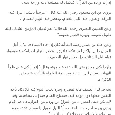
إدراك ورده من القرآن، فيكمل له مصلحة دينه وراحة بدنه.
يروى عن ابن مسعود رضي الله عنه قال: ” مرحباً بالشتاء تنزل فيه
البركة، ويطول فيه الليل للقيام، ويقصر فيه النهار للصيام “.
وعن الحسن البصري رحمه الله قال:” نعم نُدمان المؤمن الشتاء، ليله
طويل يقومه، ونهاره قصير يصومه”.
وعن عبيد بن عمير رحمه الله أنه كان إذا جاء الشتاء قال:” يا أهل
القرآن طال ليلكم لقراءتكم فاقرؤوا وقصر النهار لصيامكم فصوموا،
قيام ليل الشتاء يعدل صيام نهار الصيف”.
ولهذا بكى معاذ رضي الله عنه عند موته وقال:” إنما أبكي على ظمأ
الهواجر وقيام ليل الشتاء ومزاحمة العلماء بالركب عند حلق
الذكر”اهـ.
بخلاف ليل الصيف فإنه لقصره وحره يغلب النوم فيه فلا تكاد تأخذ
النفس حظها دون نومه كله، فيحتاج القيام فيه إلى مجاهدة، وقد
لايتمكن فيه ـ لقصره ـ من الفراغ من ورده من القرآن,جاء في كلام
يحيى بن معاذ رحمه الله ناصحاً:” الليل طويل يا مسلم فلا تقصره
بمنامك، والإسلام نقي فلا تدّنسه بآثامك”.