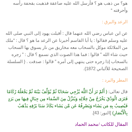
هو؟ من ذهب هو ؟ فأرسل الله عليه صاعقة فذهبت بقحفة رأسه
وأحرقته “
الرعد والبرق :
عن ابن عباس رضي الله عنهما قال : أقبلت يهود إلى النبي صلى الله
عليه وسلم فقالوا : يا أبا القاسم أخبرنا عن الرعد ما هو ؟ قال : “ملك
من الملائكة موكل بالسحاب معه مخاريق من نار يسوق بها السحاب
حيث شاء الله ” قالوا : فما هذا الصوت الذي نسمع ؟ قال : ” زجره
بالسحاب إذا زجره حتى ينتهي إلى أمره ” قالوا : صدقت . { السلسلة
الصحيحة للألباني 1872}.
المطر والبرد :
قال تعالى:
( أَلَمْ تَرَ أَنَّ اللَّهَ يُزْجِي سَحَابًا ثُمَّ يُؤَلِّفُ بَيْنَهُ ثُمَّ يَجْعَلُهُ رُكَامًا
فَتَرَى الْوَدْقَ يَخْرُجُ مِنْ خِلَالِهِ وَيُنَزِّلُ مِنَ السَّمَاء مِن جِبَالٍ فِيهَا مِن بَرَدٍ
فَيُصِيبُ بِهِ مَن يَشَاء وَيَصْرِفُهُ عَن مَّن يَشَاء يَكَادُ سَنَا بَرْقِهِ يَذْهَبُ
بِالْأَبْصَارِ)
[النور: 43].
المقال للكاتب /محمد الحماد