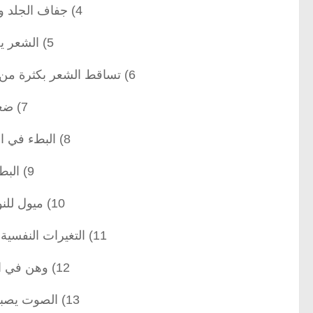
4) جفاف الجلد وخشونته مع برودة في ملمسه .
5) الشعر يصبح باهتاً وخشنا وضعيفا .
6) تساقط الشعر بكثرة من مناطق الرأس والوجه والعانة والحاجبين .
7) ضعف وتكسر الأظافر .
8) البطء في التفكير والانعكاسات العصبية .
9) البطء في الحركة عموماً .
10) ميول للنوم الكثير وخاصة أثناء النهار .
11) التغيرات النفسية والتي تبدأ بالاكتئاب وتنتهي بالخرف .
12) وهن في العضلات وآلام في المفاصل .
13) الصوت يصبح أجش وبطيئا وأحادي النغمة .