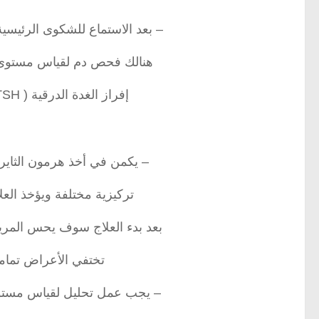
– بعد الاستماع للشكوى الرئيس
هنالك فحص دم لقياس مستوى ه
إفراز الغدة الدرقية ( TSH ) بعد ذلك يصبح التشخيص واضحا جداً .
– يكمن في أخذ هرمون الثاي
تركيزية مختلفة ويؤخذ العلا
بعد بدء العلاج سوف يحس المري
تختفي الأعراض تماماً
– يجب عمل تحليل لقياس مستو