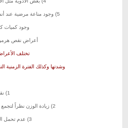
4) بعض الأدوية مثل الأدوية التي تحتوي على عنصر الليثيوم .
5) وجود مناعة مرضية عند أنسجة الجسم لهرمون الثايروكسين مما يجعل
وجود كميات كا
أعراض نقص هرمون ا
تختلف الأعراض
وشدتها وكذلك الفترة الزمنية ال
1) نقص الشهية للطعام .
2) زيادة الوزن نظراً لتجمع السوائل في الجسم وزيادة نسبة الدهون .
3) عدم تحمل الجو البارد مقارنة بعامة الناس .