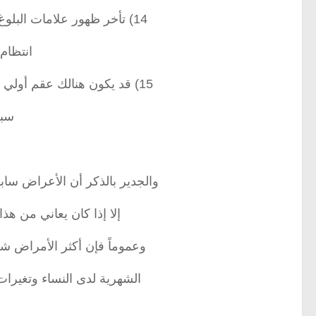
14) تأخر ظهور علامات البلوغ عند الأطفال وعند البالغات يكون هنالك عدم
انتظام
15) قد يكون هنالك عقم أولي ( لمن لم تنجب من قبل ) أو عقم ثانوي ( لمن
سبق
والجدير بالذكر أن الأعراض ساب
إلا إذا كان يعاني من هذ
وعموماً فإن أكثر الأمراض ش
الشهرية لدى النساء وتغيرات ا