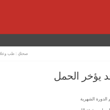
صحتكِ : طب وعلاج
د يؤخر الحمل
م الدورة الشهرية