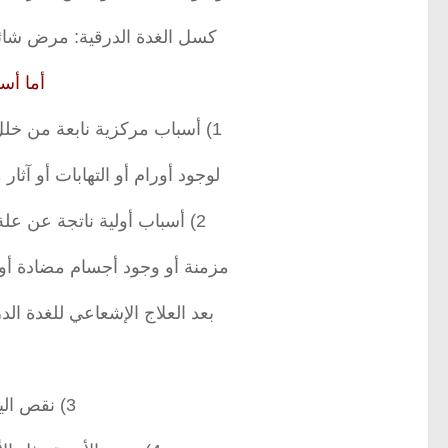
كسل الغدة الدرقية: مرض شائع 
أما أس
1) أسباب مركزية نابعة من خلل في الغدة النخامية وغدة الهايبوتالاماس وذلك
لوجود أورام أو التهابات أو آثار 
2) أسباب أولية ناتجة عن علة في الغدة الدرقية نفسها إما لوجود التهابات
مزمنة أو وجود أجسام مضادة أو ح
بعد العلاج الإشعاعي للغدة ال
3) نقص اليود في الطعام والشراب .