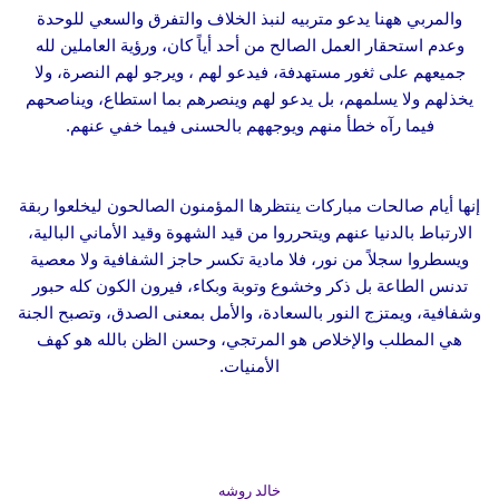
والمربي ههنا يدعو متربيه لنبذ الخلاف والتفرق والسعي للوحدة
وعدم استحقار العمل الصالح من أحد أياً كان، ورؤية العاملين لله
جميعهم على ثغور مستهدفة، فيدعو لهم ، ويرجو لهم النصرة، ولا
يخذلهم ولا يسلمهم، بل يدعو لهم وينصرهم بما استطاع، ويناصحهم
فيما رآه خطأ منهم ويوجههم بالحسنى فيما خفي عنهم.
إنها أيام صالحات مباركات ينتظرها المؤمنون الصالحون ليخلعوا ربقة
الارتباط بالدنيا عنهم ويتحرروا من قيد الشهوة وقيد الأماني البالية،
ويسطروا سجلاً من نور، فلا مادية تكسر حاجز الشفافية ولا معصية
تدنس الطاعة بل ذكر وخشوع وتوبة وبكاء، فيرون الكون كله حبور
وشفافية، ويمتزج النور بالسعادة، والأمل بمعنى الصدق، وتصبح الجنة
هي المطلب والإخلاص هو المرتجي، وحسن الظن بالله هو كهف
الأمنيات.
خالد روشه