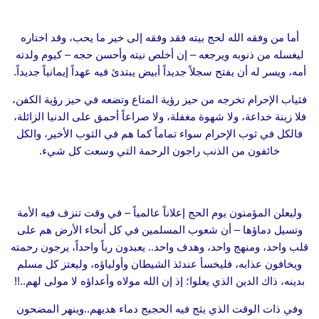
أما من وفقه الله لحج بيته فقد وفقه إلى خير ما يحب، وقد اختاره
ليغسله من ذنوبه ويرجعه – إن أخلص نيته وأحسن حجه – كيوم ولدته
أمه، ويسر له أن يفتح سجلاً جديداً أبيض يبتدئ فيه عهداً إيمانياً جديداً.
فثياب الإحرام تخرجه من حيز رؤية المتاع وتضعه في حيز رؤية الكفن،
فلا زينة خداعة، ولا شهوة مغفلة، ولا صراعاً أحمق على الدنيا الزائلة،
فالكل في ثوب الإحرام سواء تماماً كما هم في الثوب الأخير، والكل
خائفون من الذنب راجون الرحمة التي وسعت كل شيء.
وليعلن المؤمنون يوم الحج إعلاناً عالمياً – في وقت تنزف فيه الأمة
وتسيل دماؤها – أن شعوب المسلمين في كل أنحاء الأرض هم على
قلب واحد، ومنهج واحد، وهدف واحد.. يعبدون رباً واحداً، يرجون رحمته
ويخافون عذابه، فليخسأ عندئذ الشيطان وأولياؤه، وليعتز كل مسلم
بدينه، ذاك الدين الذي يعلوا؛ إذ إن الله مولاه وأعداؤه لا مولى لهم..!!
وفي ذات الوقت الذي يثج فيه الحجيج دماء هديهم..وينهر المضحون