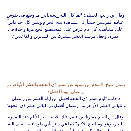
وقال بن رجب الحنبلي: “لما كان الله _سبحانه_ قد وضع في نفوس
عباده المؤمنين حنيناً إلى مشاهدة بيته الحرام وليس كل أحد قادراً
على مشاهدته كل عام فرض على المستطيع الحج مرة واحدة في
عمره، وجعل موسم العشر مشتركاً بين السائرين والقاعدين”.
وسئل شيخ الإسلام ابن تيمية عن عشر ذي الحجة والعشر الأواخر من
رمضان أيهما أفضل؟
فأجاب: “أيام عشر ذي الحجة أفضل من أيام العشر من رمضان،
والليالي العشر الأواخر من رمضان أفضل من ليالي عشر ذي الحجة”.
وقال ابن القيم مقارناً بين فضل تلك الأيام: “خير الأيام عند الله يوم
النحر، وهو يوم الحج الأكبر” كما في سنن أبي داود عنه _صلى الله
عليه وسلم_ قال: “إن أعظم الأيام عند الله يوم النحر، ثم يوم القر”.