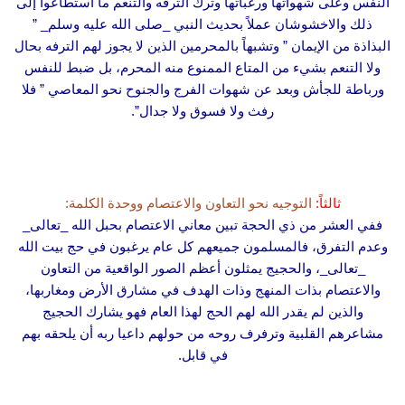
النفس وعلى شهواتها ورغباتها وترك الترفه والتنعم ما استطاعوا إلى
ذلك والاخشوشان عملاً بحديث النبي _صلى الله عليه وسلم_ ”
البذاذة من الإيمان ” وتشبهاً بالمحرمين الذين لا يجوز لهم الترفه بحال
ولا التنعم بشيء من المتاع الممنوع منه المحرم، بل ضبط للنفس
ورباطة للجأش وبعد عن شهوات الفرج والجنوح نحو المعاصي ” فلا
رفث ولا فسوق ولا جدال”.
ثالثاً:
التوجيه نحو التعاون والاعتصام ووحدة الكلمة:
ففي العشر من ذي الحجة تبين معاني الاعتصام بحبل الله _تعالى_
وعدم التفرق، فالمسلمون جميعهم كل عام يرغبون في حج بيت الله
_تعالى_، والحجيج يمثلون أعظم الصور الواقعية من التعاون
والاعتصام بذات المنهج وذات الهدف في مشارق الأرض ومغاربها،
والذين لم يقدر الله لهم الحج لهذا العام فهو يشارك الحجيج
مشاعرهم القلبية وترفرف روحه من حولهم داعيا ربه أن يلحقه بهم
في قابل.