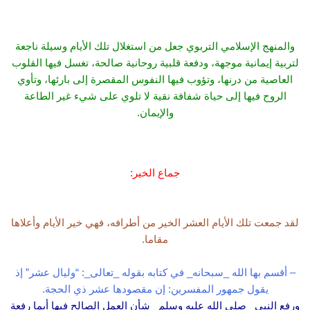
والمنهج الإسلامي التربوي جعل من استغلال تلك الأيام وسيلة ناجعة
لتربية إيمانية موجهة، ودفعة قلبية روحانية صالحة، تغسل فيها القلوب
العاصية من درنها، وتؤوب فيها النفوس المقصرة إلى بارئها، وتأوي
الروح فيها إلى حياة شفافة نقية لا تلوي على شيء غير الطاعة
والإيمان.
جماع الخير:
لقد جمعت تلك الأيام العشر الخير من أطرافه، فهي خير الأيام وأعلاها
مقاما.
– أقسم بها الله _سبحانه_ في كتابه بقوله _تعالى_: “وليال عشر” إذ
يقول جمهور المفسرين: إن مقصودها عشر ذي الحجة.
ورفع النبي _صلى الله عليه وسلم_ شأن العمل الصالح فيها أيما رفعة