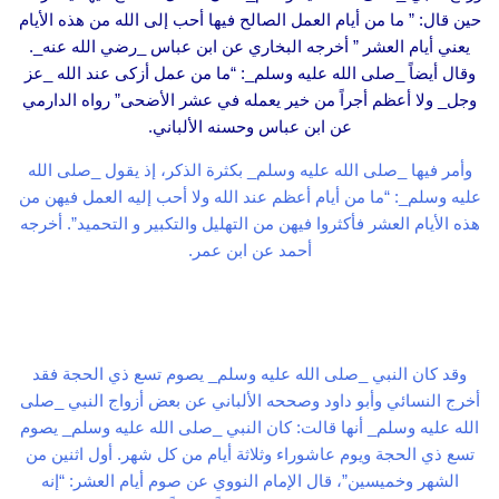
حين قال: ” ما من أيام العمل الصالح فيها أحب إلى الله من هذه الأيام
يعني أيام العشر ” أخرجه البخاري عن ابن عباس _رضي الله عنه_.
وقال أيضاً _صلى الله عليه وسلم_: “ما من عمل أزكى عند الله _عز
وجل_ ولا أعظم أجراً من خير يعمله في عشر الأضحى” رواه الدارمي
عن ابن عباس وحسنه الألباني.
وأمر فيها _صلى الله عليه وسلم_ بكثرة الذكر، إذ يقول _صلى الله
عليه وسلم_: “ما من أيام أعظم عند الله ولا أحب إليه العمل فيهن من
هذه الأيام العشر فأكثروا فيهن من التهليل والتكبير و التحميد”. أخرجه
أحمد عن ابن عمر.
وقد كان النبي _صلى الله عليه وسلم_ يصوم تسع ذي الحجة فقد
أخرج النسائي وأبو داود وصححه الألباني عن بعض أزواج النبي _صلى
الله عليه وسلم_ أنها قالت: كان النبي _صلى الله عليه وسلم_ يصوم
تسع ذي الحجة ويوم عاشوراء وثلاثة أيام من كل شهر. أول اثنين من
الشهر وخميسين”، قال الإمام النووي عن صوم أيام العشر: “إنه