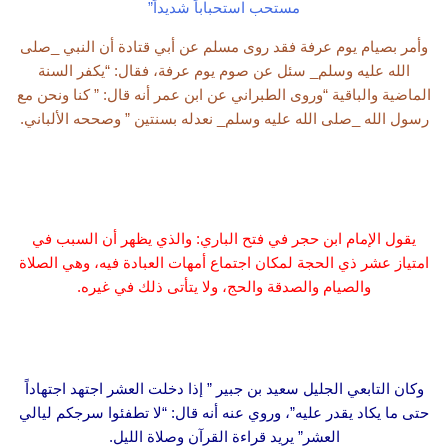
مستحب استحباباً شديداً”
وأمر بصيام يوم عرفة فقد روى مسلم عن أبي قتادة أن النبي _صلى
الله عليه وسلم_ سئل عن صوم يوم عرفة، فقال: “يكفر السنة
الماضية والباقية “وروى الطبراني عن ابن عمر أنه قال: ” كنا ونحن مع
رسول الله _صلى الله عليه وسلم_ نعدله بسنتين ” وصححه الألباني.
يقول الإمام ابن حجر في فتح الباري: والذي يظهر أن السبب في
امتياز عشر ذي الحجة لمكان اجتماع أمهات العبادة فيه، وهي الصلاة
والصيام والصدقة والحج، ولا يتأتى ذلك في غيره.
وكان التابعي الجليل سعيد بن جبير ” إذا دخلت العشر اجتهد اجتهاداً
حتى ما يكاد يقدر عليه”، وروي عنه أنه قال: “لا تطفئوا سرجكم ليالي
العشر” يريد قراءة القرآن وصلاة الليل.