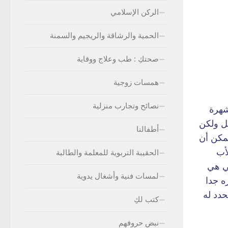
الركن الإسلامي
الحمية والرشاقة والريجيم والسمنة
صحتكِ : طب وعلاج ووقاية
همسات زوجية
نصائح وتجارب منزلية
شهرة
ات الحمل ولكن
أطفالنا
 علاقة كبيرة جدا بين عمر الام وحدوث حالة Trisomy 21حيث يمكن أن
أب
الحقيبة التربوية للمعلمة والطالبة
مغولي هي
لمسات فنية وأشغال يدوية
ه جدا
حدد له
كتب لكِ
نبض حروفهم