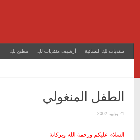
منتديات لكِ النسائية
أرشيف منتديات لكِ
مطبخ لكِ
الطفل المنغولي
21 يوليو، 2002
السلام عليكم ورحمة الله وبركاتة