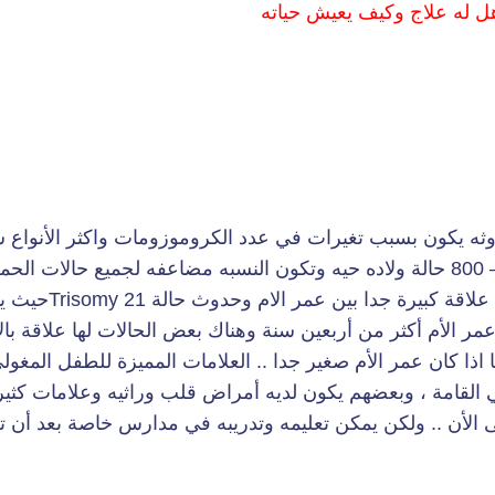
هل له علاج وكيف يعيش حياته
ثه يكون بسبب تغيرات في عدد الكروموزومات واكثر الأنواع 
هو مايعرف Trisomy 21 ونسبة حدوثه هي 1 لكل 600 – 800 حالة ولاده حيه وتكون النسبه مضاعفه لجميع حال
اكثرها اجهاض ذاتي في الاشهر الاولى من الحمل وهناك
ر الأم أكثر من أربعين سنة وهناك بعض الحالات لها علاقة بال
ث تكرار حالة Trisomy21 تزداد الى 50 ضعفا اذا كان عمر الأم صغير جدا .. العلامات المميزة للطفل ال
قامة ، وبعضهم يكون لديه أمراض قلب وراثيه وعلامات كثير
الأن .. ولكن يمكن تعليمه وتدريبه في مدارس خاصة بعد أن ت