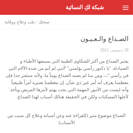
شبكة لكِ النسائية
Skip to content
صحتكِ : طب وعلاج ووقاية
الصـداع والـعـيـون
28 ديسمبر، 2011
يعتبر الصداع من أكثر الشكاوى الطبية التي يسمعها الأطباء و
الصيادلة. “يا دكتور رأسي ‏يؤلمني” “أنني لم أنم من شدة الآلام التي
في رأسي “،،، ومن منا لم يصبه الصداع يوماً ما. ولأنه ‏منتشر جدا فإن
معظمنا يعرف أنه أمر غير ذي شأن. إن معظمنا يعتبره أمراً طبيعياً
وأنه ليست ‏من الأمور المهمة التي يجب يهتم لأمرها المريض ويأخذ
لأجلها المسكنات ولكن في الحقيقة ‏هنالك أسباب لهذا الصداع.
الصداع موضوع مثير (للقراءة عنه وعن أسبابه وعلاج كل سبب من
الأسباب)