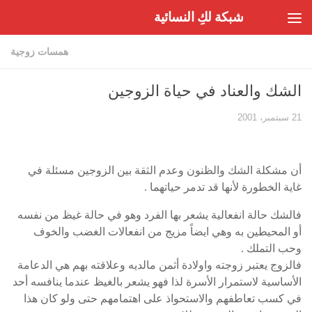
شبكة لكِ النسائية
Skip to content
همسات زوجية
الشك والعناد في حياة الزوجين
21 سبتمبر، 2001
أن مشكلة الشك والظنون وعدم الثقة بين الزوجين مسئلة في
غاية الخطورة لأنها قد تدمر حياتهما .
فالشك حالة انفعالية يشعر بها الفرد وهو في حالة غيظ من نفسه
أو المحيطين به وهي ايضاً مزيج من انفعالات الغضب والخوف
وحب التملك .
فالزوج يعتبر زوجته واولادة أثمن مالديه وعلاقته بهم هي الدعامة
الأساسية لاستمرار الأسرة لذا فهو يشعر بالغيظ عندما ينافسه أحد
في كسب تعاطفهم والاستحواذ على اهتمامهم حتى ولو كان هذا