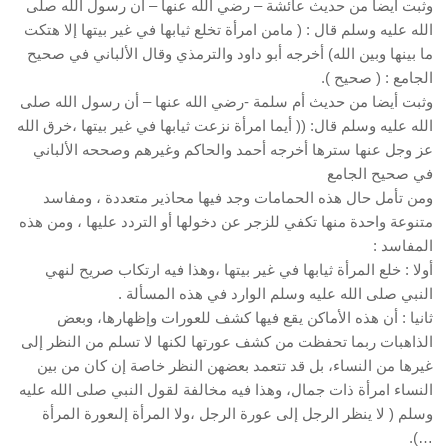
وثبت أيضا من حديث عائشة – رضي الله عنها – أن رسول الله صلى
الله عليه وسلم قال : ( مامن امرأة تخلع ثيابها في غير بيتها إلا هتكت
ما بينها وبين الله) أخرجه أبو داود والترمذي وقال الألباني في صحيح
الجامع : ( صحيح ).
وثبت أيضا من حديث أم سلمة -رضي الله عنها – أن رسول الله صلى
الله عليه وسلم قال: (( أيما امرأة نزعت ثيابها في غير بيتها ،خرق الله
عز وجل عنها سترها أخرجه أحمد والحاكم وغيرهم وصححه الألباني
في صحيح الجامع
ومن تأمل حال هذه الحمامات وجد فيها محاذير متعددة ، ومفاسد
متنوعة واحدة منها تكفي للزجر عن دخولها أو التردد عليها ، ومن هذه
المفاسد :
أولا : خلع المرأة ثيابها في غير بيتها ،وهذا فيه ارتكاب صريح لنهي
النبي صلى الله عليه وسلم الوارد في هذه المسألة .
ثانيا : أن هذه الأماكن يقع فيها كشف للعورات وإظهارها، وبعض
الذاهبات ربما تحفظت من كشف عورتها لكنها لا تسلم من النظر إلى
غيرها من النساء، بل قد تتعمد بعضهن النظر خاصة إن كان من بين
النساء امرأة ذات جمال، وهذا فيه مخالفة لقول النبي صلى الله عليه
وسلم ( لا ينظر الرجل إلى عورة الرجل ،ولا المرأة إلىعورة المرأة
…).