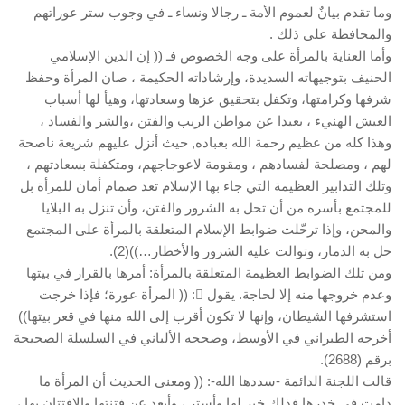
وما تقدم بيانٌ لعموم الأمة ـ رجالا ونساء ـ في وجوب ستر عوراتهم
والمحافظة على ذلك .
وأما العناية بالمرأة على وجه الخصوص فـ (( إن الدين الإسلامي
الحنيف بتوجيهاته السديدة، وإرشاداته الحكيمة ، صان المرأة وحفظ
شرفها وكرامتها، وتكفل بتحقيق عزها وسعادتها، وهيأ لها أسباب
العيش الهنيء ، بعيدا عن مواطن الريب والفتن ،والشر والفساد ،
وهذا كله من عظيم رحمة الله بعباده, حيث أنزل عليهم شريعة ناصحة
لهم ، ومصلحة لفسادهم ، ومقومة لاعوجاجهم، ومتكفلة بسعادتهم ،
وتلك التدابير العظيمة التي جاء بها الإسلام تعد صمام أمان للمرأة بل
للمجتمع بأسره من أن تحل به الشرور والفتن، وأن تنزل به البلايا
والمحن، وإذا ترحّلت ضوابط الإسلام المتعلقة بالمرأة على المجتمع
حل به الدمار، وتوالت عليه الشرور والأخطار…))(2).
ومن تلك الضوابط العظيمة المتعلقة بالمرأة: أمرها بالقرار في بيتها
وعدم خروجها منه إلا لحاجة. يقول : (( المرأة عورة؛ فإذا خرجت
استشرفها الشيطان، وإنها لا تكون أقرب إلى الله منها في قعر بيتها))
أخرجه الطبراني في الأوسط، وصححه الألباني في السلسلة الصحيحة
برقم (2688).
قالت اللجنة الدائمة -سددها الله-: (( ومعنى الحديث أن المرأة ما
دامت في خدرها فذلك خير لها وأستر ، وأبعد عن فتنتها والافتتان بها ،