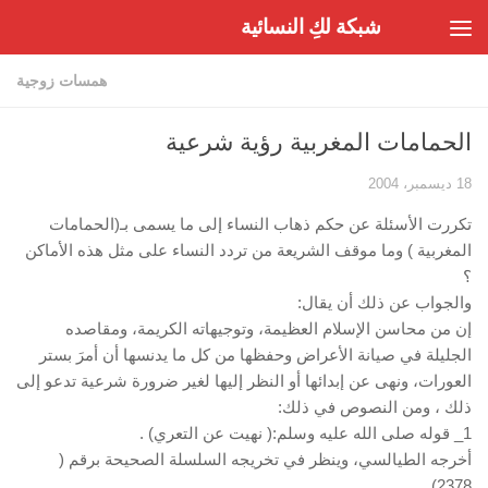
شبكة لكِ النسائية
Skip to content
همسات زوجية
الحمامات المغربية رؤية شرعية
18 ديسمبر، 2004
تكررت الأسئلة عن حكم ذهاب النساء إلى ما يسمى بـ(الحمامات
المغربية ) وما موقف الشريعة من تردد النساء على مثل هذه الأماكن
؟
والجواب عن ذلك أن يقال:
إن من محاسن الإسلام العظيمة، وتوجيهاته الكريمة، ومقاصده
الجليلة في صيانة الأعراض وحفظها من كل ما يدنسها أن أمرَ بستر
العورات، ونهى عن إبدائها أو النظر إليها لغير ضرورة شرعية تدعو إلى
ذلك ، ومن النصوص في ذلك:
1_ قوله صلى الله عليه وسلم:( نهيت عن التعري) .
أخرجه الطيالسي، وينظر في تخريجه السلسلة الصحيحة برقم (
2378).