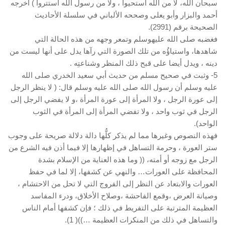
سبحان الله، لا من الله استحيوا ، ولا من رسول الله استتروا ) أخرجه
أحمد والبزار وأبو يعلى وصححه الألباني في سلسلة الأحاديث
الصحيحة برقم (2991).
فغضبه صلى الله عليهوسلم وتمعر وجهه من هذه الحالة التي
شاهدها، واستياؤُه من تلك الصورة التي رآها يدل على أنها ليست من
دينه ، ويدل أيضا على قبح ذلك المنظر وشناعتِه .
5- وثبت في صحيح مسلم من حديث أبي سعيد الخدري صلى الله
عليه وسلم أن رسول الله صلى الله عليه وسلم قال: ( لا ينظر الرجل
إلى عورة الرجل ، ولا المرأة إلى عورة المرأة ،و لا يفضي الرجل إلى
الرجل في ثوب واحد ، ولا تفضي المرأة إلى المرأة في الثوب
الواحد).
فهذه النصوص وغيرها مما لم يذكر كلُّها دالة دلالة صريحة على وجوب
ستر العورة ، وحرمة التساهل في إظهارها إلا فيما أذن فيه الشرع من
الرجل مع زوجه أو أمته، (( وما هذه العناية من الإسلام بشدة
المحافظة على العورات… والنهي عن كشفها، إلا لما في حفظ
العورات والابتعاد عن النظر إلى الفروج التي لا تحل من الاحتشام ،
وصيانة العرض ،وقمع الفاحشة ،وصلاح الأخلاق، ودرء المفاسد
العظيمة المترتبة على التفريط في ذلك ؛ فإن كشفها أمام الناس
والتساهل في ذلك من المنكرات العظيمة …))( 1).