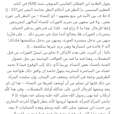
يقول العلامة ابن القطان الفاسي المتوفى سنة (628) في كتابه
العظيم المسمى بـ( النظر في أحكام النظر بحاسة البصر )ص237 : ((
لا خلا ف بين الأمة في منع بعضهم – أي النساء – من النظر إلى عورة
بعض ، ولا في منعهن من تجريد العورات للنساء أمثالهن كتجريدهن
إياها للرجال ،هذا ما لا نزاع فيه ، فإذا: إن قدرناهن يدخلن الحمام
متجردات العورات فلا يتخالج أحدا شك في تحريم ذلك … فإن قدَّرنا
منهن من تدخل متسترة العورة، ومنهن من تدخل منكشفتها فكذلك؛
لأنه لا فائدة في استتارها وهي ترى غيرها منكشفة…)).
ثالثا : أن التردد على هذه الأماكن لا تخلو من لمسِّ العورات من قبل
المغسلات، وهذا فيه ما فيه من العواقب الوخيمة من مثل حصول
الفتنة بأجساد بعض النساء، وربما أدّى ذلك إلى الوقوع فيما لا تحمد
عقباه من المباشرة المحرمة بينهنَّ خاصة إن وافق ذلك طواعية من
الطرفيين وخفة في الديانة، وضعف في الإيمان، وإن سلمت المرأة
من ذلك فإنها لن تسلم من أن تُوصَفَ لغيرها من النساء، – هذا إن لم
يتعد وصفها للرجال الذين على شاكلة أولئك المغسلات ، وفي هذا كلّهِ
ارتكاب لما نهى رسول الله صلى الله عليه وسلم عنه بقوله :(( لا
تباشر المرأة المرأة، فتنعتها لزوجها كأنه ينظر إليها)) أخرجه البخاري
من حديث ابن مسعود صلى الله عليه وسلم وهذه الحمامات لا يبعد
أن توجد بها ( كاميرات خفية مصغرة) تقوم بعملية تصوير اغتسال