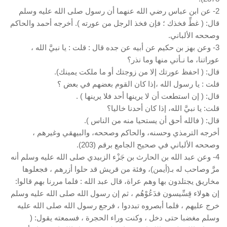
2- عن ابن عباس رضي الله عنهما أن رسول صلى الله عليه وسلم
قال: ( غطِّ فخذك ؛ فإن فخذ الرجل من عورته ). أخرجه أحمد والحاكم
وصححه الألباني.
3- وعن بهز بن حكيم عن أبيه عن جده قال : قلت : يا نبيَّ الله ،
عوراتنا، ما نـأتي منها وما نذر؟
قال: ( احفظ عورتك إلا من زوجتك أو ما ملكت يمينك).
قلت : يا رسول الله ،إذا كان القوم بعضهم في بعض ؟
قال: ( إن استطعت أن لا يرينها أحد فلا يرينها ) .
قلت: يا نبيَّ الله، إذا كان أحدنا خاليا؟
قال: ( فالله أحق أن يستحيا منه من الناس ).
أخرجه الترمذي وحسنه، والحاكم وصححه، والبيهقي وغيرهم ،
وصححه الألباني في صحيح الجامع برقم (203).
4- وعن عبد الله بن الحارث بن جَزْء الزبيدي صلى الله عليه وسلم أنه
مرَّ وصاحب له بـ(أيمن)، وفئة من قريش قد حلوا أزرهم ، فجعلوها
مخاريق يجتلدون بها وهم عراة، قال عبد الله : فلما مررنا بهم قالوا:
إن هولاء قِسِّيسون فدَعُوْهُم ، ثم إن رسول الله صلى الله عليه وسلم
خرج عليهم ، فلما أبصروه تبددوا ، فرجع رسول الله صلى الله عليه
وسلم مغضبا حتى دخل ، وكنت وراء الحجرة ، فسمعته يقول: (