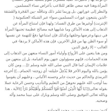
المرأة،وهذا فيه سعي ظاهر للتلاعب بأعراض نساء المسلمين,
والنظر إلى عوراتهن ،بل وربما نَشَر ذلك وتناقَلَه -بين الفَجَرة والفَسَقة
-الذين يتتبعون عورات المسلمين،سواء عبر الشبكة العنكبوتية (
الإنترنت) أوغيرها من طرق الفساد؛ ولهذا فإن امتناع المرأة عن
الذهاب إلى هذه الأماكن وما شابهها فيه مصالح عظيمة تجنيها المرأة
في دينها،وعرضها،وخلقها،وكذلك فإن امتناعها دفعٌ للتهمة عن نفسها
أو سوء الظن بها من قِبَلِ الآخرين، فإن هذه الأماكن لا يردها- في
الغالب – إلا رقيق الدين.
ومن هنا يتعين على الأزواج وأولياء أمور النساء منعهن من الذهاب إلى
هذه الحمامات، فإنهم مسؤولون عنهن يوم القيامة، بل إن منعهن من
علامات الإيمان كما قال النبي صلى الله عليه وسلم :((… ومن كان
يؤمن بالله واليوم الآخر فلا يُدْخِلْ حليلته- أي زوجته- الحمام…)) أخرجه
الترمذي والحاكم من حديث جابر وحسنه الألباني ، وعليهم أن يقوموا
بما أوجب الله عليهم نحوهنَّ من التعليم والتأديب وحسن الرعاية عملا
بقوله تعالى((يَا أَيَّهَا الَّذِيْنَ آمَنُوُا قُوُا أَنْفَسَكُمْ وأَهْلِيْكُمْ نَارَاً ))الآية ، هذا
وبالله تعالى التوفيق وصلى الله وسلم وبارك على نبينا محمد وآله
وصحبه.
كتبه: يوسف بن حسن بن محمد الحمادي