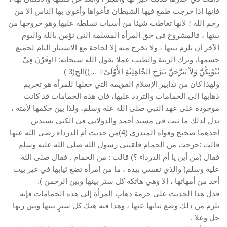
فإنها إذا خرجت طمع فيها الشيطان فأغواها وأغوى بها الناس إلا من
رحم الله ؛ لأنها تعاطت شيئا من أسباب تسلطه عليها وهو خروجها من
بيتها ، فالمشروع في حق المرأة المسلمة التي تؤمن بالله واليوم
الآخر أن تلزم بيتها ، ولا تخرج منه إلا لحاجة مع الاستتار التام لجميع
جسمها، وترك الزينة والطيب عملا بقول الله سبحانه: وقَرْنَ فِيْ
بُيُوْتِكُنَّ وَلاْ تَبَرَّجَنَّ تَبَرَّجَ الجَْاهِلِيِّةِ الأُوْلَىْ …))الخ(3 )
ولهذا كان من تدابير الإسلام القويمة التي جعلها للمرأة هو تحريم
ذهابها إلى الحمامات والتردد عليها، فإن هذه الحمامات قد كانت
موجودة على عهد النبي صلى الله عله وسلم، ولذا بين حكمها لأمته ،
يدل لذلك ما ثبت في مسند أحمد والدولابي في الكنى بسندين
أحدهما صحيح وقواه المنذري (4)من حديث أم الدرداء رضي الله عنها
قالت :خرجت من الحمام فلقيني رسول الله صلى الله عليه وسلم
فقال (من أين يا أم الدرداء ؟) قالت : من الحمام . فقال صلى الله
عليه وسلم( والذي نفسي بيده ، ما من امرأة تضع ثيابها في غير بيت
أحد من أمهاتها ، إلا وهي هاتكة كل ستر بينها وبين الرحمن ).
فدل هذا الحديث على حرمة ذهاب المرأة إلى هذه الحمامات فإنه
يلزم من ذلك وضع ثيابها عنها ، وهذا فيه هتك كل سترٍ بينها وبين ربها
جل وعلا .