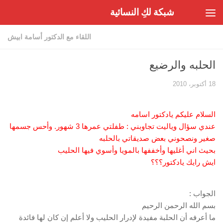
شبكة لكِ النسائية
Skip to content
اللقاء مع الدكتور أسامة ابيش
الحلبه والرضيع
18 أكتوبر، 2010
السلام عليكم يادكتور اسامه
عندي سؤال وياليت تجاوبني : طفلتي عمرها 3 شهور. وأحس جسمها
صغير ونصحوني بعض صديقاتي بالحلبه
بحيث اني أغليها وأخففها بالمويا وأسوي فيها الحليب
ايش رايك يادكتور؟؟؟
الجواب :
بسم الله الرحمن الرحيم
ما أعرفه أن الحلبة مفيدة لإدرار الحليب ولا أعلم إن كان لها فائدة