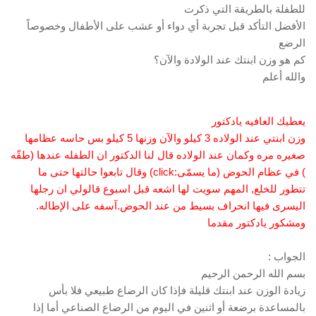
للطفلة بالطريقة التي ذكرت
الأفضل التأكد قبل تجربة أي دواء أو عشب على الأطفال وخصوصاً
الرضع
كم هو وزن ابنتك عند الولادة والآن؟
والله أعلم
يعطيك العافيه يادكتور
وزن ابنتي عند الولاده 3 كيلو والآن وزنها 5 كيلو بس حاسه عظامها
صغيره مره وكمان عند الولاده قال لنا الدكتور ان الطفله عندها (طقّه
) في عظام الحوض (ما يسمّى:click) وقال تابعوا حالتها حتى ما
تتطور للخلع, المهم سويت لها اشعه قبل اسبوع قالولي ان رجلها
اليسرى فيها انحراف بسيط من عند الحوض.آسفه على الإطاله.
ومشكور يادكتور مقدما
الجواب :
بسم الله الرحمن الرحيم
زيادة الوزن عند ابنتك قليلة فإذا كان الرضاع طبيعي فلا بأس
بالمساعدة برضعة أو اثنين في اليوم من الرضاع الصناعي أما إذا