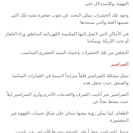
التهوية ,وللإستدلال على
وجود تلك الحشرات يمكن البحث عن ثقوب صغيرة تشبه تلك التي
تسببها العثة والتي سنجدها
في الأماكن التي لاتصل إليها المكنسة الكهربائية كمناطق وراء التلفاز
أو تحت الأريكة ,ويمكننا
التخلص من تلك الحشرات بإعتماد المبيد الحشري المناسب .
الصراصير
تمثل مشكلة الصراصير قلقاً متزايداً لاسيما في العمارات السكنية
والشقق ,حيث تنتقل هذه
الصراصير عبر أنابيب الصرف والخدمات الأخرى,وتُرى الصراصير ليلاً
حيث تنشط بحثاً عن
الطعام ,كما يمكن رؤية بيضها متناثر على شكل حبيبات القهوة غير
المقشورة.
وتمثل الصراصير خطراً على الصحة بنشرها الأمراض عبر تلويث