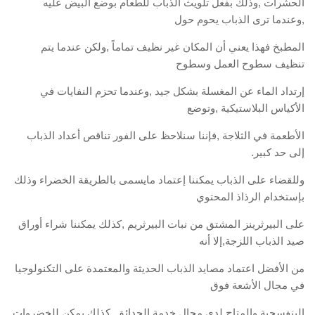
الحشرات ,وذلك بفعل تلويث الذباب للطعام بوضع البيض عليه
,وعندما ترى الذباب يحوم حول
المطبخ فهذا يعني أن المكان غير نظيف تماماً ,ولكن عندما يتم
تنظيف سطوح العمل وسطوح
إرتداد الماء عن المغسلة بشكل جيد ,وعندما تحزم النفايات في
الأكياس البلاستيكية ,وتوضع
الأطعمة في الثلاجة ,فإننا سنلاحظ على الفور تناقص أعداد الذباب
إلى حد كبير.
وللقضاء على الذباب يمكننا إعتماد مايسمى بالطريقة الخضراء وذلك
بإستخدام الرذاذ المحتوي
على البيرثرينز المشتق من نبات البيرثريم ,كذلك يمكننا شراء أوراق
صيد الذباب اللزجة,إلا أنه
من الأفضل اعتماد مصايد الذباب الحديثة والمعتمدة على التكنولوجيا
في مجال الأشعة فوق
البنفسجية والمتاح لدى مجال خدمة الحدائق ,كذلك يمكن للخضروات